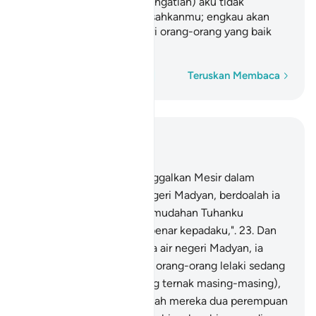
kerelaanmu sendiri. Dan (ingatlah) aku tidak
bertujuan hendak menyusahkanmu; engkau akan
dapati aku Insya Allah, dari orang-orang yang baik
layanannya".
Perkataan demi perkataan
Teruskan Membaca
Baca dalam Konteks
Bab 28, Halaman 388, Juz 20
22
.
Dan setelah ia (meninggalkan Mesir dalam
perjalanan) menuju ke negeri Madyan, berdoalah ia
dengan berkata: "Mudah-mudahan Tuhanku
menunjukkan jalan yang benar kepadaku,".
23
.
Dan
ketika dia sampai di telaga air negeri Madyan, ia
dapati di situ sekumpulan orang-orang lelaki sedang
memberi minum (binatang ternak masing-masing),
dan ia juga dapati di sebelah mereka dua perempuan