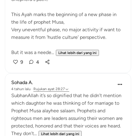
This Ayah marks the beginning of a new phase in
the life of prophet Musa,
Very uneventful phase, no major activity if want to
measure it from 'hustle culture' perspective.
But it was a neede...
Lihat lebih dari yang ini
9
4
Sohada A.
4 tahun lalu
·
Rujukan
ayat 28:27
SubhanAllah it’s so dignified that he didn’t mention
which daughter he was thinking of for marriage to
Prophet Musa alayhee salaam. Prophets and
righteous men are leaders assuring their women are
protected, honored and that their voices are heard.
They don’t...
Lihat lebih dari yang ini