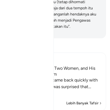
adalah antaraku denganmu (tetap dihormati
bersama); yang mana sahaja dari dua tempoh itu
yang aku tunaikan, maka janganlah hendaknya aku
disalahkan. Dan Allah jualah menjadi Pengawas
terhadap apa yang kita katakan itu".
-
Abdullah Muhammad Basmeih
Baca Tafsir
Ibn Kathir (Abridged)
Musa, the Father of the Two Women, and His
Marriage to One of Them
When the two women came back quickly with
the sheep, their father was surprised that
…
Baca Lagi
Lebih Banyak Tafsir