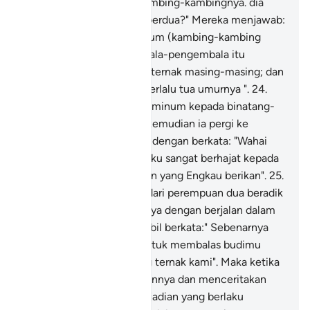
yang sedang menahan kambing-kambingnya. dia
bertanya: "Apa hal kamu berdua?" Mereka menjawab:
"Kami tidak memberi minum (kambing-kambing
kami) sehingga pengembala-pengembala itu
membawa balik binatang ternak masing-masing; dan
bapa kami seorang yang terlalu tua umurnya ".
24
.
Maka Musa pun memberi minum kepada binatang-
binatang ternak mereka, kemudian ia pergi ke
tempat teduh lalu berdoa dengan berkata: "Wahai
Tuhanku, sesungguhnya aku sangat berhajat kepada
sebarang rezeki pemberian yang Engkau berikan".
25
.
Kemudian salah seorang dari perempuan dua beradik
itu datang mendapatkannya dengan berjalan dalam
keadaan tersipu-sipu sambil berkata:" Sebenarnya
bapaku menjemputmu untuk membalas budimu
memberi minum binatang ternak kami". Maka ketika
Musa datang mendapatkannya dan menceritakan
kepadanya kisah-kisah kejadian yang berlaku