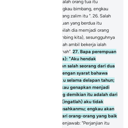
(mengenai dirinya) berkatalah orang tua itu
kepadanya: "Janganlah engkau bimbang, engkau
telah selamat dari kaum yang zalim itu ".
26
.
Salah
seorang di antara perempuan yang berdua itu
berkata: "Wahai ayah, ambilah dia memjadi orang
upahan (mengembala kambing kita), sesungguhnya
sebaik-baik orang yang ayah ambil bekerja ialah
orang yang kuat, lagi amanah".
27
.
Bapa perempuan
itu berkata (kepada Musa): "Aku hendak
mengahwinkanmu dengan salah seorang dari dua
anak perempuanku ini, dengan syarat bahawa
engkau bekerja denganku selama delapan tahun;
dalam pada itu, jika engkau genapkan menjadi
sepuluh tahun, maka yang demikian itu adalah dari
kerelaanmu sendiri. Dan (ingatlah) aku tidak
bertujuan hendak menyusahkanmu; engkau akan
dapati aku Insya Allah, dari orang-orang yang baik
layanannya".
28
.
Musa menjawab: "Perjanjian itu