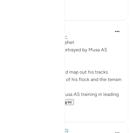
Lihat lebih dari yang ini
17
0
Syaari Ab Rahman
2 tahun lalu
·
Rujukan
ayat 28:27
From a Shepherd to a Prophet
5 Leadership Dynamics Portrayed by Musa AS
1. Path Finding
A shepherd has to plan and map out his tracks
according to the number of his flock and the terrain
of the land.
Being a shepherd, gave Musa AS training in leading
the hug...
Lihat lebih dari yang ini
6
0
Prophetic Commentary