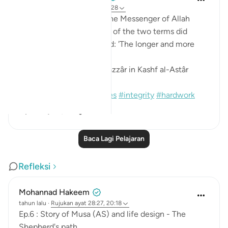
8 tahun lalu
·
Rujukan
ayat 28:27-28
Ibn ‘Abbâs narrates that the Messenger of Allah
(saws) was asked: 'Which of the two terms did
Moses complete?' He said: 'The longer and more
complete one.'
[Sound: Narrated by al-Bazzâr in Kashf al-Astâr
(2245)]
#hadith
#prophets
#moses
#integrity
#hardwork
1
0
Baca Lagi Pelajaran
Refleksi
Mohannad Hakeem
tahun lalu
·
Rujukan
ayat 28:27, 20:18
Ep.6 : Story of Musa (AS) and life design - The
Shepherd's path..