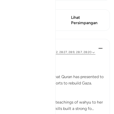
Lihat Qiraat
Ayat ini mempunyai 1
Lihat
Persimpangan
Persimpangan
Pelajaran
Syaari Ab Rahman
2 tahun lalu
·
Rujukan
ayat 28:11-12, 28:27, 28:9, 28:7, 28:20
RE BUILDING GAZA
Bi idzniLLAAH !!
There are 5 role models that Quran has presented to
us as inspiration in our efforts to rebuild Gaza.
1. Musa’s (AS) Mother.
She symbolises the calm teachings of wahyu to her
children. Her mothering skills built a strong fo...