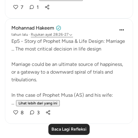
7
1
Mohannad Hakeem
tahun lalu
·
Rujukan
ayat 28:26-27
Ep5 - Story of Prophet Musa & Life Design: Marriage
... The most critical decision in life design
Marriage could be an ultimate source of happiness,
or a gateway to a downward spiral of trials and
tribulations.
In the case of Prophet Musa (AS) and his wife:
...
Lihat lebih dari yang ini
8
3
Baca Lagi Refleksi