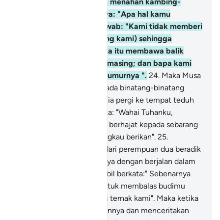
perempuan yang sedang menahan kambing-
kambingnya. dia bertanya: "Apa hal kamu
berdua?" Mereka menjawab: "Kami tidak memberi
minum (kambing-kambing kami) sehingga
pengembala-pengembala itu membawa balik
binatang ternak masing-masing; dan bapa kami
seorang yang terlalu tua umurnya ".
24
.
Maka Musa
pun memberi minum kepada binatang-binatang
ternak mereka, kemudian ia pergi ke tempat teduh
lalu berdoa dengan berkata: "Wahai Tuhanku,
sesungguhnya aku sangat berhajat kepada sebarang
rezeki pemberian yang Engkau berikan".
25
.
Kemudian salah seorang dari perempuan dua beradik
itu datang mendapatkannya dengan berjalan dalam
keadaan tersipu-sipu sambil berkata:" Sebenarnya
bapaku menjemputmu untuk membalas budimu
memberi minum binatang ternak kami". Maka ketika
Musa datang mendapatkannya dan menceritakan