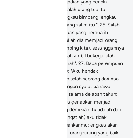
kepadanya kisah-kisah kejadian yang berlaku
(mengenai dirinya) berkatalah orang tua itu
kepadanya: "Janganlah engkau bimbang, engkau
telah selamat dari kaum yang zalim itu ".
26
.
Salah
seorang di antara perempuan yang berdua itu
berkata: "Wahai ayah, ambilah dia memjadi orang
upahan (mengembala kambing kita), sesungguhnya
sebaik-baik orang yang ayah ambil bekerja ialah
orang yang kuat, lagi amanah".
27
.
Bapa perempuan
itu berkata (kepada Musa): "Aku hendak
mengahwinkanmu dengan salah seorang dari dua
anak perempuanku ini, dengan syarat bahawa
engkau bekerja denganku selama delapan tahun;
dalam pada itu, jika engkau genapkan menjadi
sepuluh tahun, maka yang demikian itu adalah dari
kerelaanmu sendiri. Dan (ingatlah) aku tidak
bertujuan hendak menyusahkanmu; engkau akan
dapati aku Insya Allah, dari orang-orang yang baik