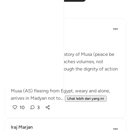
Refleksi
Qais Noor
tahun lalu
·
Rujukan
ayat 28:23
~ The Gaze that Guards ~
There is a moment in the story of Musa (peace be
upon him) that quietly teaches volumes, not
through a sermon, but through the dignity of action
guided by faith.
Musa (AS) fleeing from Egypt, weary and alone,
arrives in Madyan not to...
Lihat lebih dari yang ini
10
3
Iraj Marjan