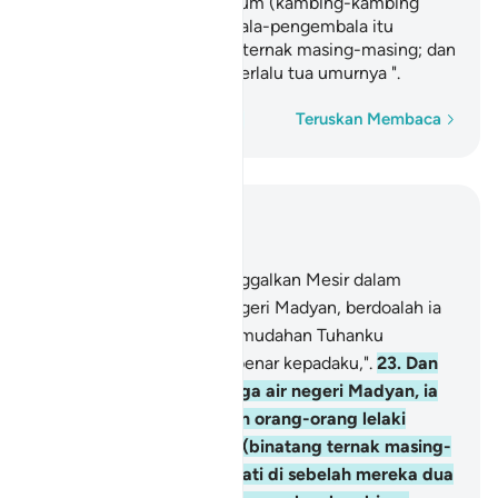
"Kami tidak memberi minum (kambing-kambing
kami) sehingga pengembala-pengembala itu
membawa balik binatang ternak masing-masing; dan
bapa kami seorang yang terlalu tua umurnya ".
Perkataan demi perkataan
Teruskan Membaca
Baca dalam Konteks
Bab 28, Halaman 388, Juz 20
22
.
Dan setelah ia (meninggalkan Mesir dalam
perjalanan) menuju ke negeri Madyan, berdoalah ia
dengan berkata: "Mudah-mudahan Tuhanku
menunjukkan jalan yang benar kepadaku,".
23
.
Dan
ketika dia sampai di telaga air negeri Madyan, ia
dapati di situ sekumpulan orang-orang lelaki
sedang memberi minum (binatang ternak masing-
masing), dan ia juga dapati di sebelah mereka dua