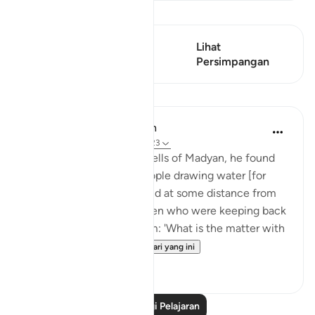
Lihat Qiraat
Ayat ini mempunyai 1
Lihat
Persimpangan
Persimpangan
Pelajaran
In the Shade of the Quran
31 minggu lalu
·
Rujukan
ayat 28:23
When he arrived at the wells of Madyan, he found
there a large group of people drawing water [for
their herds and flocks], and at some distance from
them he found two women who were keeping back
their flock. He asked them: 'What is the matter with
you two?' Th...
Lihat lebih dari yang ini
1
0
Baca Lagi Pelajaran