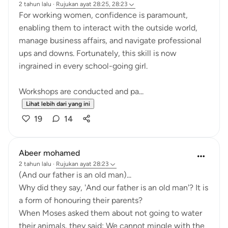
2 tahun lalu
·
Rujukan
ayat 28:25, 28:23
For working women, confidence is paramount,
enabling them to interact with the outside world,
manage business affairs, and navigate professional
ups and downs. Fortunately, this skill is now
ingrained in every school-going girl.
Workshops are conducted and pa...
Lihat lebih dari yang ini
19
14
Abeer mohamed
2 tahun lalu
·
Rujukan
ayat 28:23
‏(And our father is an old man)...
a form of honouring their parents?
their animals, they said: We cannot mingle with the