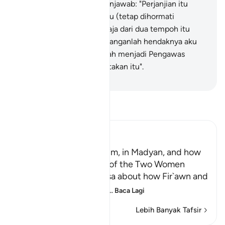
layanannya".
28
.
Musa menjawab: "Perjanjian itu
adalah antaraku denganmu (tetap dihormati
bersama); yang mana sahaja dari dua tempoh itu
yang aku tunaikan, maka janganlah hendaknya aku
disalahkan. Dan Allah jualah menjadi Pengawas
terhadap apa yang kita katakan itu".
-
Abdullah Muhammad Basmeih
Baca Tafsir
Ibn Kathir (Abridged)
Musa, peace be upon him, in Madyan, and how
He watered the Flocks of the Two Women
When the man told Musa about how Fir`awn and
his chiefs were conspir
…
Baca Lagi
Lebih Banyak Tafsir