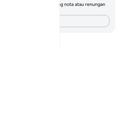
da tidak mempunyai sebarang nota atau renungan
tang ayat ini.
Rakamkan buah fikiran anda…