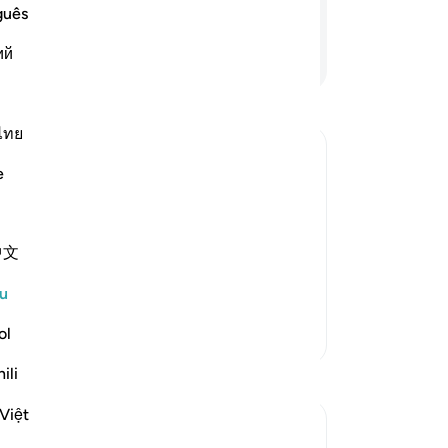
la
mal perbuatannya.
guês
ug
ий
Teruskan Membaca
da
da
am
or
ไทย
te
e
te
ap
uous curses descend on them until the
ta
lah is far holier than what they
中文
lu
s poor, while they are rich. `Ali bin Abi
se
u
se
da
ol
Lebih Banyak Tafsir
me
ili
Refleksi
ta
an
Việt
Hammad Fahim
me