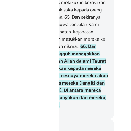
n mereka pula terus-menerus melakukan kerosakan
 muka bumi, sedang Allah tidak suka kepada orang-
ang yang melakukan kerosakan.
65
.
Dan sekiranya
li Kitab itu beriman dan bertaqwa tentulah Kami
an hapuskan dari mereka kejahatan-kejahatan
reka, dan tentulah Kami akan masukkan mereka ke
lam Syurga-syurga yang penuh nikmat.
66
.
Dan
lau mereka bersungguh-sungguh menegakkan
enjalankan perintah-perintah Allah dalam) Taurat
n Injil dan apa yang diturunkan kepada mereka
ri Tuhan mereka (Al-Quran), nescaya mereka akan
kan (yang mewah) dari atas mereka (langit) dan
ri bawah kaki mereka (bumi). Di antara mereka
a sepuak yang adil, dan kebanyakan dari mereka,
ruk keji amal perbuatannya.
bdullah Muhammad Basmeih
ta dan Refleksi