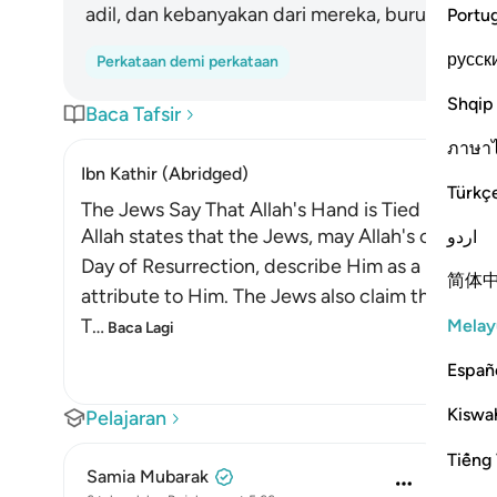
adil, dan kebanyakan dari mereka, buruk keji a
Portu
русск
Perkataan demi perkataan
Shqip
Baca Tafsir
ภาษา
Ibn Kathir (Abridged)
Türkç
The Jews Say That Allah's Hand is Tied up!
Allah states that the Jews, may Allah's contin
اردو
Day of Resurrection, describe Him as a miser. Al
简体
attribute to Him. The Jews also claim that Allah i
T
…
Melay
Baca Lagi
Españ
Kiswah
Pelajaran
Tiếng 
Samia Mubarak