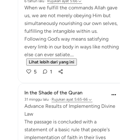
6 tahun lalu
·
Rujukan
ayat 5:66
When we fulfill the commands Allah gave
us, we are not merely obeying Him but
simultaneously nourishing our own selves,
fulfilling the intangible within us.
Following God’s way means satisfying
every limb in our body in ways like nothing
else can ever satiate....
Lihat lebih dari yang ini
5
1
In the Shade of the Quran
31 minggu lalu
·
Rujukan
ayat 5:65-66
Advance Results of Implementing Divine
Law
The passage is concluded with a
statement of a basic rule that people's
implementation of faith in their lives