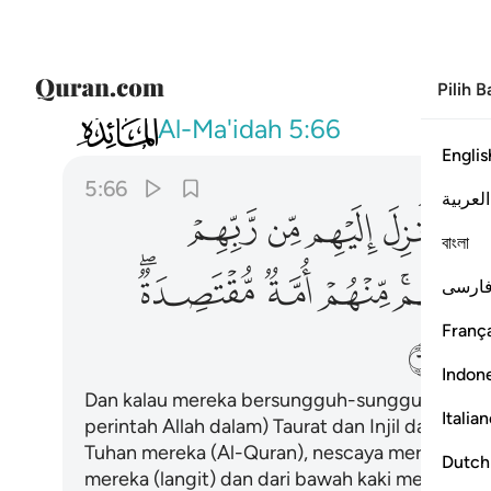
Pilih 
005
ولو انهم اقاموا التوراة والانجيل وما
Al-Ma'idah
5:66
Englis
5:66
العربية
ﱓ
ﱔ
ﱕ
ﱖ
ﱗ
বাংলা
ﱝﱞ
ﱟ
ﱠ
ﱡﱢ
ارسی
França
ﱨ
Indon
Dan kalau mereka bersungguh-sungguh meneg
Italia
perintah Allah dalam) Taurat dan Injil dan apa
Tuhan mereka (Al-Quran), nescaya mereka aka
Dutch
mereka (langit) dan dari bawah kaki mereka (b