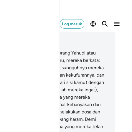
Log masuk
ca dalam Konteks
 5, Halaman 119, Juz 6
.
Dan apabila mereka (orang-orang Yahudi atau
nafik itu) datang kepada kamu, mereka berkata:
ami telah beriman". Padahal sesungguhnya mereka
u masuk menemui kamu dengan kekufurannya, dan
sungguhnya mereka keluar (dari sisi kamu) dengan
kufurannya juga; dan (hendaklah mereka ingat),
lah lebih mengetahui akan apa yang mereka
mbunyikan.
62
.
Dan engkau lihat kebanyakan dari
reka berlumba-lumba pada melakukan dosa dan
ncerobohan serta memakan yang haram. Demi
sungguhnya amatlah buruk apa yang mereka telah