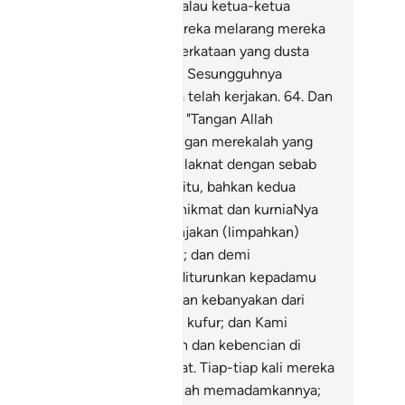
kukan.
63
.
Alangkah baiknya kalau ketua-ketua
ama dan pendita-pendita mereka melarang mereka
ri mengeluarkan perkataan-perkataan yang dusta
n dari memakan yang haram? Sesungguhnya
atlah buruk apa yang mereka telah kerjakan.
64
.
Dan
ang-orang Yahudi itu berkata: "Tangan Allah
rbelenggu (bakhil - kikir)", tangan merekalah yang
rbelenggu dan mereka pula dilaknat dengan sebab
a yang mereka telah katakan itu, bahkan kedua
ngan Allah sentiasa terbuka (nikmat dan kurniaNya
as melimpah-limpah). Ia belanjakan (limpahkan)
bagaimana yang Ia kehendaki; dan demi
sungguhnya, apa yang telah diturunkan kepadamu
ri tuhanmu itu akan menjadikan kebanyakan dari
reka bertambah derhaka dan kufur; dan Kami
namkan perasaan permusuhan dan kebencian di
tara mereka hingga hari kiamat. Tiap-tiap kali mereka
nyalakan api peperangan, Allah memadamkannya;