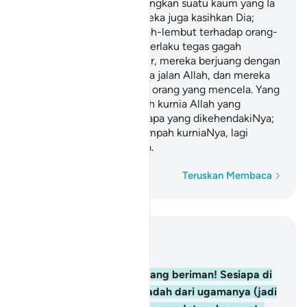
maka Allah akan mendatangkan suatu kaum yang Ia
kasihkan mereka dan mereka juga kasihkan Dia;
mereka pula bersifat lemah-lembut terhadap orang-
orang yang beriman dan berlaku tegas gagah
terhadap orang-orang kafir, mereka berjuang dengan
bersungguh-sungguh pada jalan Allah, dan mereka
tidak takut kepada celaan orang yang mencela. Yang
demikian itu adalah limpah kurnia Allah yang
diberikanNya kepada sesiapa yang dikehendakiNya;
kerana Allah Maha Luas limpah kurniaNya, lagi
Meliputi PengetahuanNya.
Perkataan demi perkataan
Teruskan Membaca
Baca dalam Konteks
Bab 5, Halaman 117, Juz 6
54
.
Wahai orang-orang yang beriman! Sesiapa di
antara kamu berpaling tadah dari ugamanya (jadi