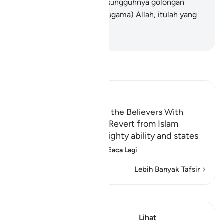
berjayalah dia), kerana sesungguhnya golongan
(yang berpegang kepada ugama) Allah, itulah yang
tetap menang.
-
Abdullah Muhammad Basmeih
Baca Tafsir
Ibn Kathir (Abridged)
Threatening to Replace the Believers With
Another People if They Revert from Islam
Allah emphasizes His mighty ability and states
that whoever reverts
…
Baca Lagi
Lebih Banyak Tafsir
Lihat Qiraat
Ayat ini mempunyai 1
Lihat