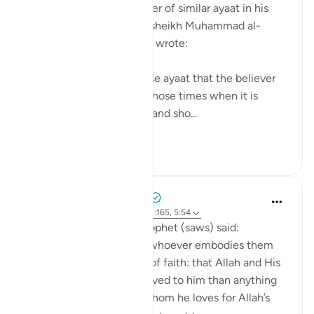
After mentioning a number of similar ayaat in his
explanation of this ayah, sheikh Muhammad al-
Ameen al-Shinqitee then wrote:
It is understood from these ayaat that the believer
should be gentle only in those times when it is
appropriate to be gentle, and sho...
Lihat lebih dari yang ini
0
0
69
Prophetic Commentary
8 tahun lalu
·
Rujukan
ayat 9:24, 2:165, 5:54
Anas narrates that the Prophet (saws) said:
'There are three things - whoever embodies them
will taste the sweetness of faith: that Allah and His
Messenger are more beloved to him than anything
else; that he only loves whom he loves for Allah’s