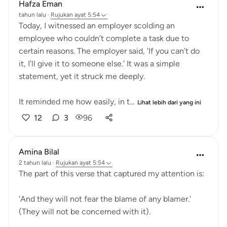
Hafza Eman
tahun lalu
·
Rujukan
ayat 5:54
Today, I witnessed an employer scolding an
employee who couldn’t complete a task due to
certain reasons. The employer said, 'If you can’t do
it, I’ll give it to someone else.' It was a simple
statement, yet it struck me deeply.
It reminded me how easily, in t...
Lihat lebih dari yang ini
12
3
96
Amina Bilal
2 tahun lalu
·
Rujukan
ayat 5:54
The part of this verse that captured my attention is:
'And they will not fear the blame of any blamer.'
(They will not be concerned with it).