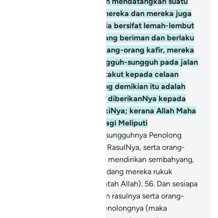
murtad), maka Allah akan mendatangkan suatu
kaum yang Ia kasihkan mereka dan mereka juga
kasihkan Dia; mereka pula bersifat lemah-lembut
terhadap orang-orang yang beriman dan berlaku
tegas gagah terhadap orang-orang kafir, mereka
berjuang dengan bersungguh-sungguh pada jalan
Allah, dan mereka tidak takut kepada celaan
orang yang mencela. Yang demikian itu adalah
limpah kurnia Allah yang diberikanNya kepada
sesiapa yang dikehendakiNya; kerana Allah Maha
Luas limpah kurniaNya, lagi Meliputi
PengetahuanNya.
55
.
Sesungguhnya Penolong
kamu hanyalah Allah, dan RasulNya, serta orang-
orang yang beriman, yang mendirikan sembahyang,
dan menunaikan zakat, sedang mereka rukuk
(tunduk menjunjung perintah Allah).
56
.
Dan sesiapa
yang menjadikan Allah dan rasulnya serta orang-
orang yang beriman itu penolongnya (maka