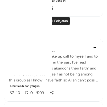
sake; and that...
Lihat lebih dari yang ini
7
0
721
Baca Lagi Pelajaran
Refleksi
Julie Aoulad-Ali
17 minggu lalu
·
Rujukan
ayat 5:54
I feel like this ayah is a wake up call to myself and to
all of us. When I've read it in the past I've read
"whoever among you who abandons their faith" and
internally categorised myself as not being among
this group as I know I have faith so Allah can't possi...
Lihat lebih dari yang ini
10
0
99