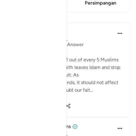
Persimpangan
Persimpangan
Pelajaran
Mohannad Hakeem
4 tahun lalu
·
Rujukan
ayat 5:54
Day 6 juz 6
#AyahLookup
Answer
A Pew study tells us that 1 out of every 5 Muslims
who were born into the faith leaves Islam and stop
identifies with it as an adult. As
shocking as the study sounds, it should not affect
our iman or cause it to doubt our fait...
Lihat lebih dari yang ini
12
1
404
Tulayhah Tafsir Translations
5 tahun lalu
·
Rujukan
ayat 5:54