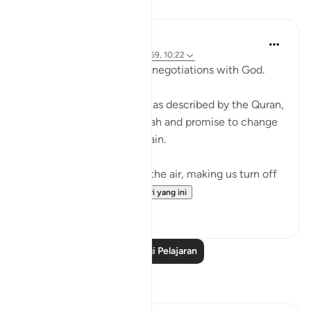
Pelajaran
Ammar AlShukry
4 tahun lalu
·
Rujukan
ayat 17:68-69, 10:22
⁣Storms make you go into negotiations with God. ⁣⁣
It could be a storm at sea as described by the Quran,
where people implore Allah and promise to change
if they live to see land again. ⁣⁣
It could be turbulence in the air, making us turn off
our movie a...
Lihat lebih dari yang ini
38
3
Baca Lagi Pelajaran
Refleksi