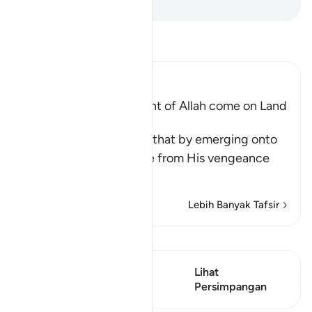
-
Abdullah Muhammad Basmeih
Baca Tafsir
Ibn Kathir (Abridged)
Does not the Punishment of Allah come on Land
too
Allah says, do you think that by emerging onto
dry land you will be safe from His vengeance
and punis
…
Baca Lagi
Lebih Banyak Tafsir
Lihat Qiraat
Ayat ini mempunyai 1
Lihat
Persimpangan
Persimpangan