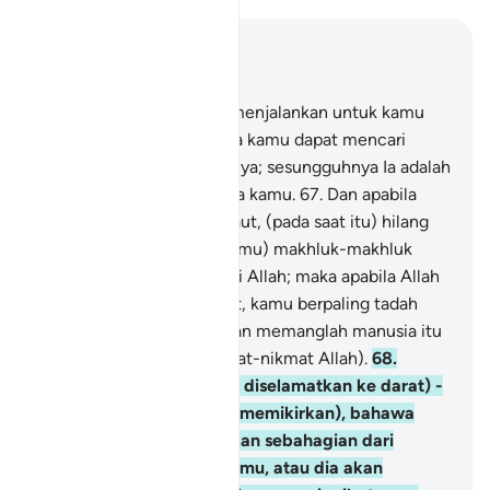
Baca dalam Konteks
Bab 17, Halaman 289, Juz 15
66
.
Tuhan kamulah yang menjalankan untuk kamu
kapal-kapal di laut, supaya kamu dapat mencari
rezeki dari limpah kurniaNya; sesungguhnya Ia adalah
Maha Mengasihani kepada kamu.
67
.
Dan apabila
kamu terkena bahaya di laut, (pada saat itu) hilang
lenyaplah (dari ingatan kamu) makhluk-makhluk
yang kamu seru selain dari Allah; maka apabila Allah
selamatkan kamu ke darat, kamu berpaling tadah
(tidak mengingatiNya); dan memanglah manusia itu
sentiasa kufur (akan nikmat-nikmat Allah).
68
.
Adakah kamu - (sesudah diselamatkan ke darat) -
merasa aman (dan tidak memikirkan), bahawa
Allah akan menggempakan sebahagian dari
daratan itu menimbus kamu, atau dia akan