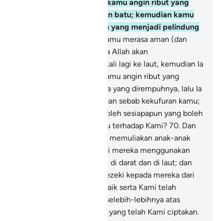
menghantarkan kepada kamu angin ribut yang
menghujani kamu dengan batu; kemudian kamu
tidak beroleh sesiapapun yang menjadi pelindung
kamu?
69
.
Atau adakah kamu merasa aman (dan
tidak memikirkan) bahawa Allah akan
mengembalikan kamu sekali lagi ke laut, kemudian Ia
menghantarkan kepada kamu angin ribut yang
memecah belahkan segala yang dirempuhnya, lalu Ia
mengaramkan kamu dengan sebab kekufuran kamu;
kemudian kamu tidak beroleh sesiapapun yang boleh
menuntut bela tentang itu terhadap Kami?
70
.
Dan
sesungguhnya Kami telah memuliakan anak-anak
Adam; dan Kami telah beri mereka menggunakan
berbagai-bagai kenderaan di darat dan di laut; dan
Kami telah memberikan rezeki kepada mereka dari
benda-benda yang baik-baik serta Kami telah
lebihkan mereka dengan selebih-lebihnya atas
banyak makhluk-makhluk yang telah Kami ciptakan.