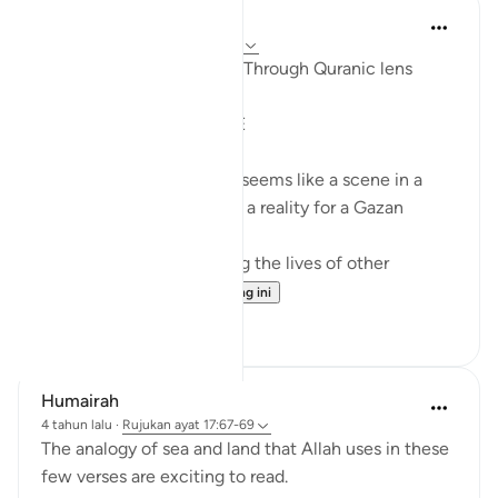
Syaari Ab Rahman
tahun lalu
·
Rujukan
ayat 17:68-77
AL ISRAA SERIES ~ Gaza Through Quranic lens
Ayat 68 - 77
EXPELLING ARROGANCE
Losing all your 9 children seems like a scene in a
dramatic movie. Alas, it is a reality for a Gazan
doctor, Dr Alaa Al-Najjar.
While she was busy saving the lives of other
children...
Lihat lebih dari yang ini
8
2
Humairah
4 tahun lalu
·
Rujukan
ayat 17:67-69
The analogy of sea and land that Allah uses in these
few verses are exciting to read.