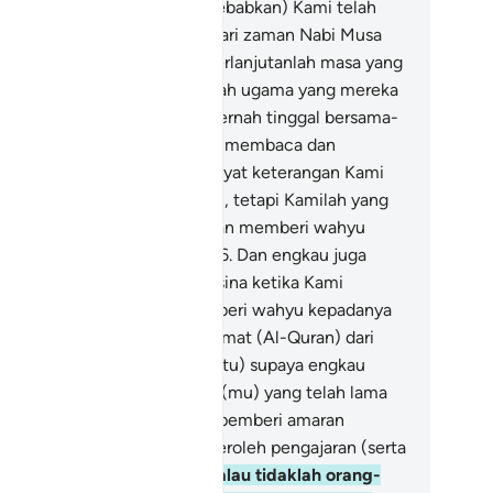
hyu kenabian kepadamu disebabkan) Kami telah
ngadakan beberapa umat (dari zaman Nabi Musa
ngga ke zamanmu) sampai berlanjutanlah masa yang
reka lalui (serta kucar-kacirlah ugama yang mereka
uti). Dan engkau pula tidak pernah tinggal bersama-
ma penduduk negeri Madyan membaca dan
mpelajari dari mereka ayat-ayat keterangan Kami
entang hal Nabi Musa di sana), tetapi Kamilah yang
ngutusmu (menjadi Rasul dan memberi wahyu
padamu mengenai hal itu).
46
.
Dan engkau juga
dak berada dekat Gunung Tursina ketika Kami
nyeru (Nabi Musa dan memberi wahyu kepadanya
hulu), tetapi (diturunkan) rahmat (Al-Quran) dari
hanmu (menerangkan Kisah itu) supaya engkau
mberi amaran kepada kaum (mu) yang telah lama
dak didatangi sebarang Rasul pemberi amaran
belummu, semoga mereka beroleh pengajaran (serta
saf mematuhinya).
47
.
Dan kalau tidaklah orang-