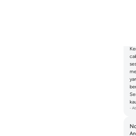
"S
it
"K
Ki
da
di
Ke
ca
se
me
ya
be
Se
ka
-
A
No
An