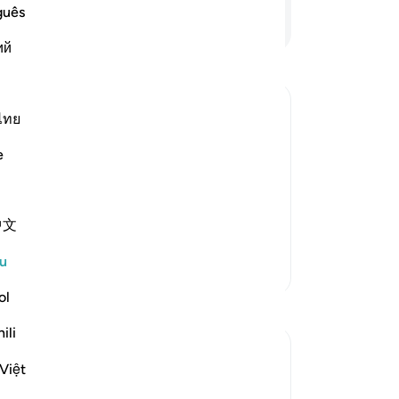
wa
guês
Teruskan Membaca
me
ий
hi
me
an
sa
ไทย
me
e
ﷺ, whereby he told
(t
out them as if he were hearing and
me
ke
te man who could not read books, and he
中文
ti
me
u
Lebih Banyak Tafsir
da
Tu
ol
Refleksi
me
ili
ti
Hana Alasry
se
Việt
6 tahun lalu
·
Rujukan
ayat 57:16, 28:43-48
in
I'm automatically reminded of the