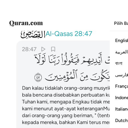
Pilih 
028
ولولا ان تصيبهم مصيبة بما قدمت ايديهم 
Al-Qasas
28:47
Englis
28:47
العربية
ﱽ
ﱾ
ﱿ
ﲀ
ﲁ
বাংলা
ﲇ
ﲈ
ﲉ
ﲊ
ارسی
França
Dan kalau tidaklah orang-orang musyrik itu ak
bala bencana disebabkan perbuatan kufur dan
Indon
Tuhan kami, mengapa Engkau tidak mengutusk
kami menurut ayat-ayat keteranganMu (yang d
Italia
dari orang-orang yang beriman, " (tentulah e
Dutch
kepada mereka, bahkan Kami terus menyeksa 