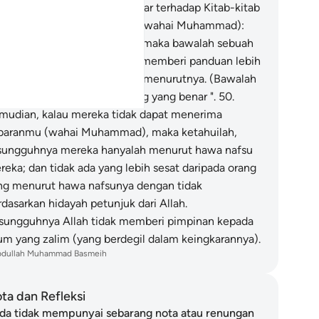
esungguhnya kami kufur ingkar terhadap Kitab-kitab
u semuanya!"
49
.
Katakanlah (wahai Muhammad):
alau demikianlah sikap kamu maka bawalah sebuah
tab dari sisi Allah yang dapat memberi panduan lebih
ripada keduanya, supaya aku menurutnya. (Bawalah
a) jika betul kamu orang-orang yang benar ".
50
.
mudian, kalau mereka tidak dapat menerima
baranmu (wahai Muhammad), maka ketahuilah,
sungguhnya mereka hanyalah menurut hawa nafsu
reka; dan tidak ada yang lebih sesat daripada orang
ng menurut hawa nafsunya dengan tidak
rdasarkan hidayah petunjuk dari Allah.
sungguhnya Allah tidak memberi pimpinan kepada
um yang zalim (yang berdegil dalam keingkarannya).
bdullah Muhammad Basmeih
ta dan Refleksi
da tidak mempunyai sebarang nota atau renungan