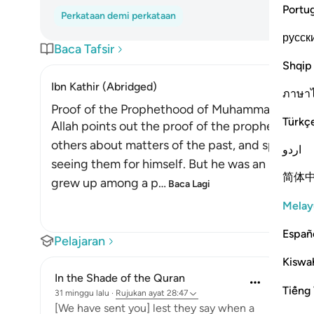
Portu
Perkataan demi perkataan
русск
Baca Tafsir
Shqip
Ibn Kathir (Abridged)
ภาษา
Proof of the Prophethood of Muhammad ﷺ
Türkç
Allah points out the proof of the prophethood of Muhammad 
others about matters of the past, and spoke ab
اردو
seeing them for himself. But he was an illitera
简体
grew up among a p
…
Baca Lagi
Melay
Españ
Pelajaran
Kiswah
In the Shade of the Quran
Tiếng 
31 minggu lalu
·
Rujukan
ayat 28:47
[We have sent you] lest they say when a