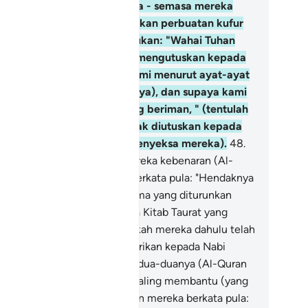
ang musyrik itu akan berkata - semasa mereka
timpa bala bencana disebabkan perbuatan kufur
n maksiat yang mereka lakukan: "Wahai Tuhan
mi, mengapa Engkau tidak mengutuskan kepada
mi seorang Rasul supaya kami menurut ayat-ayat
teranganMu (yang dibawanya), dan supaya kami
njadi dari orang-orang yang beriman, " (tentulah
gkau wahai Muhammad tidak diutuskan kepada
reka, bahkan Kami terus menyeksa mereka).
48
.
ka ketika datang kepada mereka kebenaran (Al-
ran) dari sisi Kami, mereka berkata pula: "Hendaknya
uhammad) diberi (Kitab ugama yang diturunkan
ngan sekaligus) sebagaimana Kitab Taurat yang
berikan kepada Musa". Bukankah mereka dahulu telah
fur ingkar akan apa yang diberikan kepada Nabi
sa? Mereka berkata lagi: "Kedua-duanya (Al-Quran
n Taurat) itu ialah sihir yang saling membantu (yang
tu menyokong yang lain). "Dan mereka berkata pula: