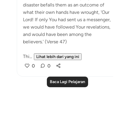
disaster befalls them as an outcome of
what their own hands have wrought, 'Our
Lord! If only You had sent us a messenger,
we would have followed Your revelations,
and would have been among the
believers.' (Verse 47)
Thi...
Lihat lebih dari yang ini
0
0
Baca Lagi Pelajaran