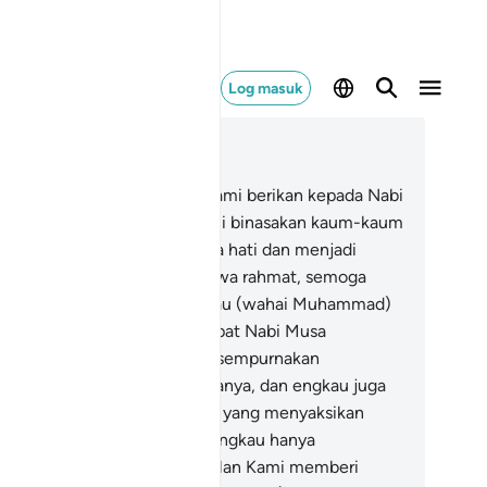
Log masuk
ca dalam Konteks
 28, Halaman 391, Juz 20
.
Dan demi sesungguhnya, Kami berikan kepada Nabi
sa Kitab Taurat sesudah Kami binasakan kaum-kaum
ng telah lalu, untuk membuka hati dan menjadi
dayah petunjuk serta membawa rahmat, semoga
reka beringat.
44
.
Dan engkau (wahai Muhammad)
dak ada di sebelah barat (tempat Nabi Musa
nerima wahyu) ketika Kami sempurnakan
nyerahan Kitab Taurat kepadanya, dan engkau juga
dak termasuk dalam golongan yang menyaksikan
istiwa itu.
45
.
Akan tetapi (engkau hanya
ngetahui kisah itu dengan jalan Kami memberi