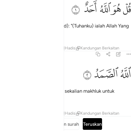
ﱁ
ﱂ
ل هو الله احد ١
ﱃ
ﱄ
ﱅ
ُلْ هُوَ ٱللَّهُ أَحَدٌ ١
Katakanlah (wahai Muhammad): "(Tuhanku) ialah Allah Yang
Maha Esa;
Tafsir
Pelajaran
Renungan
Hadis
Kandungan Berkaitan
112:2
ﱆ
لله الصمد ٢
ﱇ
ﱈ
للَّهُ ٱلصَّمَدُ ٢
"Allah Yang menjadi tumpuan sekalian makhluk untuk
memohon sebarang hajat;
Tafsir
Pelajaran
Renungan
Hadis
Kandungan Berkaitan
Baca keseluruhan surah
Teruskan