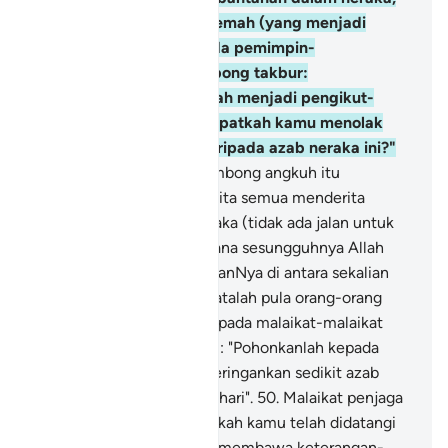
iaitu orang-orang yang lemah (yang menjadi
pengikut) berkata kepada pemimpin-
pemimpinnya yang sombong takbur:
"Sesungguhnya kami telah menjadi pengikut-
pengikut kamu, maka dapatkah kamu menolak
dari kami sebahagian daripada azab neraka ini?"
48
.
Orang-orang yang sombong angkuh itu
menjawab: "Sebenarnya kita semua menderita
bersama-sama dalam neraka (tidak ada jalan untuk
kita melepaskan diri), kerana sesungguhnya Allah
telah menetapkan hukumanNya di antara sekalian
hambaNya "
49
.
Dan berkatalah pula orang-orang
yang ada dalam neraka kepada malaikat-malaikat
penjaga neraka Jahannam: "Pohonkanlah kepada
Tuhan kamu, supaya Ia meringankan sedikit azab
seksa dari kami, barang sehari".
50
.
Malaikat penjaga
neraka menjawab: "Bukankah kamu telah didatangi
Rasul-rasul kamu dengan membawa keterangan-