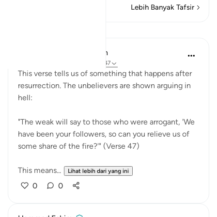
Lebih Banyak Tafsir
Pelajaran
In the Shade of the Quran
31 minggu lalu
·
Rujukan
ayat 40:47
This verse tells us of something that happens after
resurrection. The unbelievers are shown arguing in
hell:
"The weak will say to those who were arrogant, 'We
have been your followers, so can you relieve us of
some share of the fire?'" (Verse 47)
This means...
Lihat lebih dari yang ini
0
0