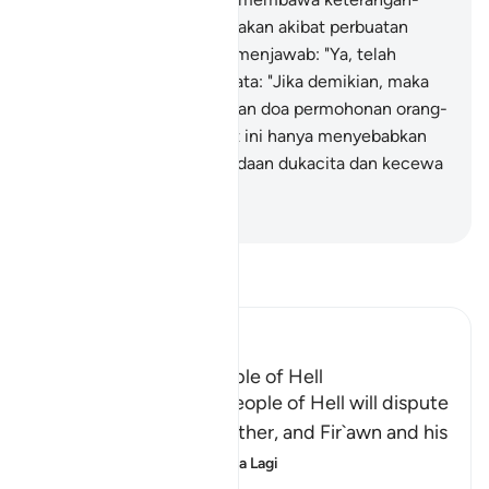
keterangan (yang menyatakan akibat perbuatan
derhaka kamu)?" Mereka menjawab: "Ya, telah
datang". Malaikat itu berkata: "Jika demikian, maka
berdoalah kamu sendiri. Dan doa permohonan orang-
orang yang kafir pada saat ini hanya menyebabkan
mereka berada dalam keadaan dukacita dan kecewa
sahaja".
-
Abdullah Muhammad Basmeih
Baca Tafsir
Ibn Kathir (Abridged)
The Dispute of the People of Hell
Allah tells us how the people of Hell will dispute
and argue with one another, and Fir`awn and his
people will be amo
…
Baca Lagi