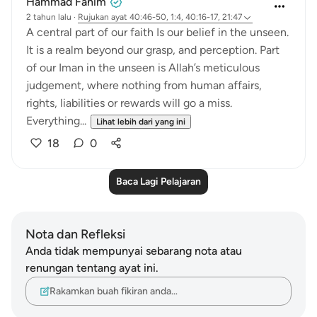
Hammad Fahim
2 tahun lalu
·
Rujukan
ayat 40:46-50, 1:4, 40:16-17, 21:47
A central part of our faith Is our belief in the unseen.
It is a realm beyond our grasp, and perception. Part
of our Iman in the unseen is Allah’s meticulous
judgement, where nothing from human affairs,
rights, liabilities or rewards will go a miss.
Everything...
Lihat lebih dari yang ini
18
0
Baca Lagi Pelajaran
Nota dan Refleksi
Anda tidak mempunyai sebarang nota atau
renungan tentang ayat ini.
Rakamkan buah fikiran anda…