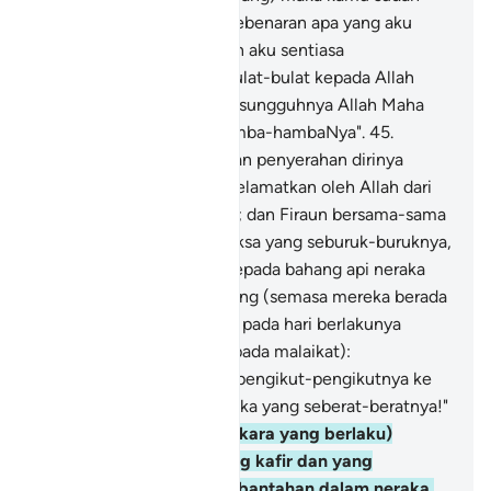
tentu akan mengetahui kebenaran apa yang aku
katakan kepada kamu; dan aku sentiasa
menyerahkan urusanku bulat-bulat kepada Allah
(untuk memeliharaku); sesungguhnya Allah Maha
Melihat akan keadaan hamba-hambaNya".
45
.
(Dengan keikhlasannya dan penyerahan dirinya
kepada Allah) maka ia diselamatkan oleh Allah dari
angkara tipu daya mereka; dan Firaun bersama-sama
kaumnya ditimpa azab seksa yang seburuk-buruknya,
46
.
Mereka didedahkan kepada bahang api neraka
pada waktu pagi dan petang (semasa mereka berada
dalam alam Barzakh); dan pada hari berlakunya
kiamat (diperintahkan kepada malaikat):
"Masukkanlah Firaun dan pengikut-pengikutnya ke
dalam azab seksa api neraka yang seberat-beratnya!"
47
.
Dan (ingatkanlah perkara yang berlaku)
semasa orang-orang yang kafir dan yang
menderhaka berbantah-bantahan dalam neraka,