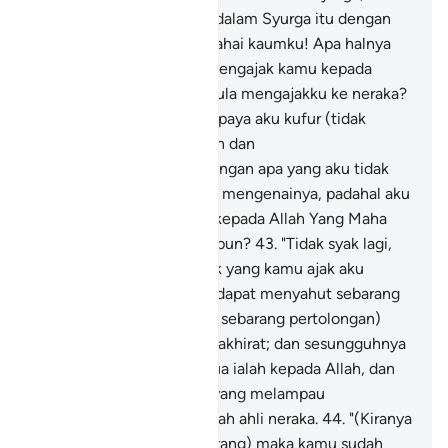
mereka beroleh rezeki di dalam Syurga itu dengan
tidak dihitung.
41
.
"Dan wahai kaumku! Apa halnya
aku dengan kamu? Aku mengajak kamu kepada
keselamatan, dan kamu pula mengajakku ke neraka?
42
.
"Kamu mengajakku supaya aku kufur (tidak
percayakan keesaan) Allah dan
mempersekutukanNya dengan apa yang aku tidak
mempunyai pengetahuan mengenainya, padahal aku
mengajak kamu beriman kepada Allah Yang Maha
Kuasa, lagi Maha Pengampun?
43
.
"Tidak syak lagi,
bahawa makhluk-makhluk yang kamu ajak aku
menyembahnya itu tidak dapat menyahut sebarang
seruan (atau memberikan sebarang pertolongan)
sama ada di dunia atau di akhirat; dan sesungguhnya
tempat kembali kita semua ialah kepada Allah, dan
sebenarnya orang-orang yang melampau
kejahatannya itu, merekalah ahli neraka.
44
.
"(Kiranya
kamu tetap berdegil sekarang) maka kamu sudah