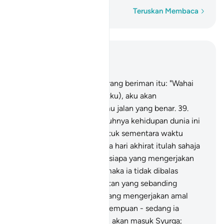
Perkataan demi perkataan
Teruskan Membaca
Baca dalam Konteks
Bab 40, Halaman 472, Juz 24
38
.
Dan berkatalah pula orang beriman itu: "Wahai
kaumku! Turutlah (nasihatku), aku akan
menunjukkan kepada kamu jalan yang benar.
39
.
"Wahai kaumku! Sesungguhnya kehidupan dunia ini
hanyalah kesenangan (untuk sementara waktu
sahaja), dan sesungguhnya hari akhirat itulah sahaja
negeri yang kekal.
40
.
"Sesiapa yang mengerjakan
sesuatu perbuatan jahat maka ia tidak dibalas
melainkan dengan kejahatan yang sebanding
dengannya; dan sesiapa yang mengerjakan amal
soleh - dari lelaki atau perempuan - sedang ia
beriman, maka mereka itu akan masuk Syurga;