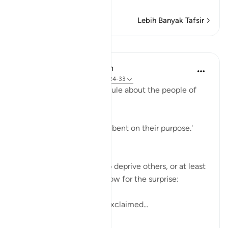
…
Baca Lagi
Lebih Banyak Tafsir
Pelajaran
In the Shade of the Quran
31 minggu lalu
·
Rujukan
ayat 68:24-33
The surah adds more ridicule about the people of
the garden:
'Early they went, strongly bent on their purpose.'
(Verse 25)
They certainly felt able to deprive others, or at least
to deprive themselves. Now for the surprise:
'When they saw it, they exclaimed...
Lihat lebih dari yang ini