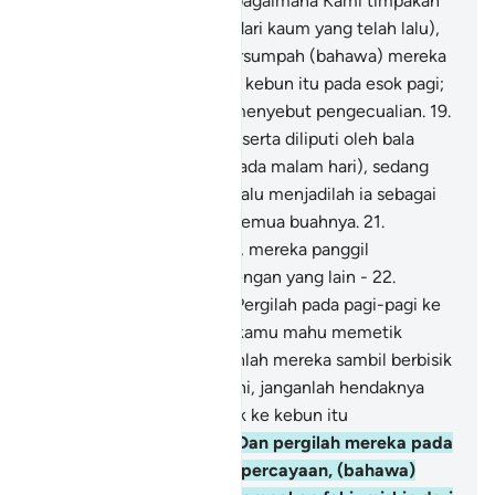
dengan bala bencana, sebagaimana Kami timpakan
tuan-tuan punya kebun (dari kaum yang telah lalu),
ketika orang-orang itu bersumpah (bahawa) mereka
akan memetik buah-buah kebun itu pada esok pagi;
-
18
.
Serta mereka tidak menyebut pengecualian.
19
.
Maka kebun itu didatangi serta diliputi oleh bala
bencana dari Tuhanmu (pada malam hari), sedang
mereka semua tidur.
20
.
Lalu menjadilah ia sebagai
kebun yang telah binasa semua buahnya.
21
.
Kemudian pada pagi-pagi, mereka panggil
memanggil antara satu dengan yang lain -
22
.
(Setengahnya berkata): "Pergilah pada pagi-pagi ke
kebun kamu, kalau betul kamu mahu memetik
buahnya".
23
.
Lalu berjalanlah mereka sambil berbisik
(katanya):
24
.
"Pada hari ini, janganlah hendaknya
seorang miskin pun masuk ke kebun itu
mendapatkan kamu".
25
.
Dan pergilah mereka pada
pagi-pagi itu, dengan kepercayaan, (bahawa)