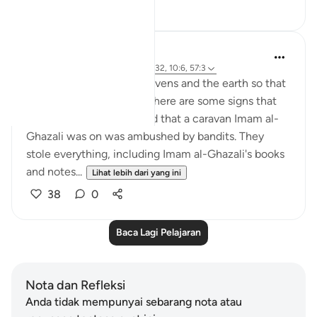
1
0
J Yousef
4 tahun lalu
·
Rujukan
ayat 68:24-32, 10:6, 57:3
There are signs in the heavens and the earth so that
we may remember. And there are some signs that
are specific to us. It is said that a caravan Imam al-
Ghazali was on was ambushed by bandits. They
stole everything, including Imam al-Ghazali's books
and notes...
Lihat lebih dari yang ini
38
0
Baca Lagi Pelajaran
Nota dan Refleksi
Anda tidak mempunyai sebarang nota atau