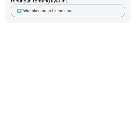
renungan tentang ayat ini.
Rakamkan buah fikiran anda…
Notes
placeholders
close