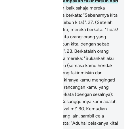
mereka berkuasa menghampakan fakir miskin dari
hasil kebun itu.
26
.
Sebaik-baik sahaja mereka
melihat kebunnya, mereka berkata: "Sebenarnya kita
sesat jalan, (ini bukanlah kebun kita)".
27
.
(Setelah
mereka perhati dengan teliti, mereka berkata: "Tidak!
Kita tidak sesat), bahkan kita orang-orang yang
dihampakan (dari hasil kebun kita, dengan sebab
ingatan buruk kita sendiri)".
28
.
Berkatalah orang
yang bersikap adil di antara mereka: "Bukankah aku
telah katakan kepada kamu (semasa kamu hendak
menghampakan orang-orang fakir miskin dari
habuannya): amatlah elok kiranya kamu mengingati
Allah (serta membatalkan rancangan kamu yang
jahat itu) ?"
29
.
Mereka berkata (dengan sesalnya):
"Maha Suci Tuhan Kami! Sesungguhnya kami adalah
orang-orang yang berlaku zalim!"
30
.
Kemudian
setengahnya mengadap yang lain, sambil cela-
mencela.
31
.
Mereka berkata: "Aduhai celakanya kita!