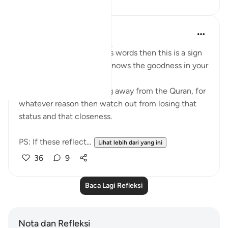
Mohannad Hakeem
4 tahun lalu
·
Rujukan
ayat 8:23
If Allah made you hear His words then this is a sign
that Allah loves you and knows the goodness in your
heart
If you see yourself turning away from the Quran, for
whatever reason then watch out from losing that
status and that closeness.
PS: If these reflect...
Lihat lebih dari yang ini
36
9
Baca Lagi Refleksi
Nota dan Refleksi