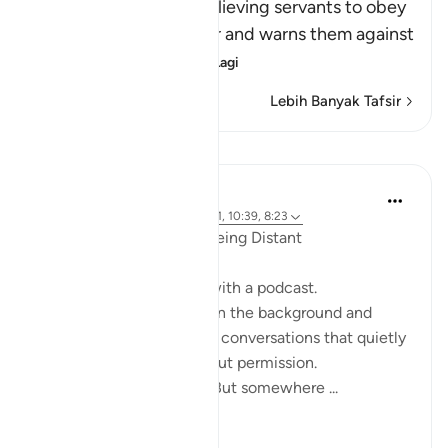
Allah commands His believing servants to obey
Him and His Messenger and warns them against
defying him and
…
Baca Lagi
Lebih Banyak Tafsir
Refleksi
ekaterina myachina
19 minggu lalu
·
Rujukan
ayat 2:111, 10:39, 8:23
When the Qur’an Stops Being Distant
It began, unexpectedly, with a podcast.
Not a short clip you play in the background and
forget—but one of those conversations that quietly
pulls you in, almost without permission.
I didn’t plan to finish it. But somewhere ...
Lihat lebih dari yang ini
9
0