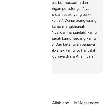
Allah memberi kamu tempat bermustautin dan
diperkuatkanNya kamu dengan pertolonganNya,
serta dikurniakanNya kamu dari rezeki yang baik-
baik, supaya kamu bersyukur.
27
.
Wahai orang-orang
yang beriman! Janganlah kamu mengkhianati
(amanah) Allah dan RasulNya, dan (janganlah) kamu
mengkhianati amanah-amanah kamu, sedang kamu
mengetahui (salahnya).
28
.
Dan ketahuilah bahawa
harta benda kamu dan anak-anak kamu itu hanyalah
menjadi ujian, dan sesungguhnya di sisi Allah jualah
pahala yang besar.
-
Abdullah Muhammad Basmeih
Baca Tafsir
Ibn Kathir (Abridged)
The Command to obey Allah and His Messenger