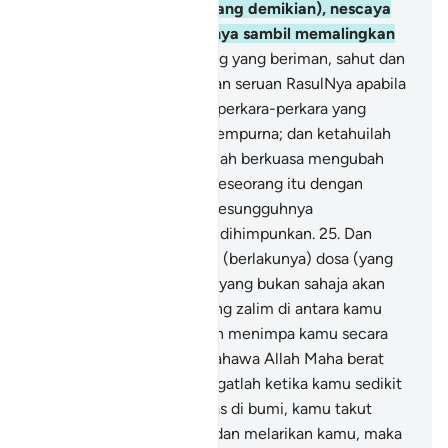
juga (dengan keadaan yang demikian), nescaya
mereka tidak menerimanya sambil memalingkan
diri.
24
.
Wahai orang-orang yang beriman, sahut dan
sambutlah seruan Allah dan seruan RasulNya apabila
Ia menyeru kamu kepada perkara-perkara yang
menjadikan kamu hidup sempurna; dan ketahuilah
bahawa sesungguhnya Allah berkuasa mengubah
atau menyekat di antara seseorang itu dengan
(pekerjaan) hatinya, dan sesungguhnya
kepadaNyalah kamu akan dihimpunkan.
25
.
Dan
jagalah diri kamu daripada (berlakunya) dosa (yang
membawa bala bencana) yang bukan sahaja akan
menimpa orang-orang yang zalim di antara kamu
secara khusus (tetapi akan menimpa kamu secara
umum). Dan ketahuilah bahawa Allah Maha berat
azab seksaNya.
26
.
Dan ingatlah ketika kamu sedikit
bilangannya serta tertindas di bumi, kamu takut
orang-orang menangkap dan melarikan kamu, maka