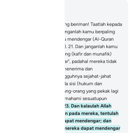
Baca dalam Konteks
Bab 8, Halaman 179, Juz 9
20
.
Wahai orang-orang yang beriman! Taatlah kepada
Allah dan RasulNya dan janganlah kamu berpaling
daripadanya, sedang kamu mendengar (Al-Quran
yang mewajibkan taatnya).
21
.
Dan janganlah kamu
menjadi seperti orang-orang (kafir dan munafik)
yang berkata: "Kami dengar", padahal mereka tidak
mendengar (tidak mahu menerima dan
mematuhinya).
22
.
Sesungguhnya sejahat-jahat
makhluk yang melata, pada sisi (hukum dan
ketetapan) Allah, ialah orang-orang yang pekak lagi
bisu, yang tidak mahu memahami sesuatupun
(dengan akal fikirannya).
23
.
Dan kalaulah Allah
mengetahui ada kebaikan pada mereka, tentulah
Ia menjadikan mereka dapat mendengar; dan
kalau Allah menjadikan mereka dapat mendengar