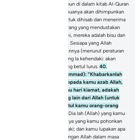
Kami tinggalkan sesuatu pun di dalam kitab Al-Quran
ini; kemudian mereka semuanya akan dihimpunkan
kepada Tuhan mereka (untuk dihisab dan menerima
balasan).
39
.
Dan orang-orang yang mendustakan
ayat-ayat keterangan Kami, mereka adalah bisu dan
tuli, di dalam gelap-gelita. Sesiapa yang Allah
kehendaki: akan disesatkannya (menurut peraturan
tetapNya), dan sesiapa yang Ia kehendaki: akan
dijadikannya atas jalan yang betul lurus.
40
.
Katakanlah (wahai Muhammad): "Khabarkanlah
kepadaku, jika datang kepada kamu azab Allah,
atau datang kepada kamu hari kiamat, adakah
kamu akan menyeru yang lain dari Allah (untuk
menolong kamu), jika betul kamu orang-orang
yang benar?"
41
.
Bahkan Dia lah (Allah) yang kamu
seru lalu Ia hapuskan bahaya yang kamu pohonkan
kepadaNya jika Ia kehendaki; dan kamu lupakan apa
yang kamu sekutukan (dengan Allah dalam masa