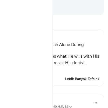
kamu ditimpa bahaya itu).
-
Abdullah Muhammad Basmeih
Baca Tafsir
Ibn Kathir (Abridged)
The Idolators Call On Allah Alone During
Torment and Distress
Allah states that He does what He wills with His
creatures and none can resist His decisi
…
Baca Lagi
Lebih Banyak Tafsir
Pelajaran
Mohannad Hakeem
5 tahun lalu
·
Rujukan
ayat 6:18, 6:40, 6:11, 6:3