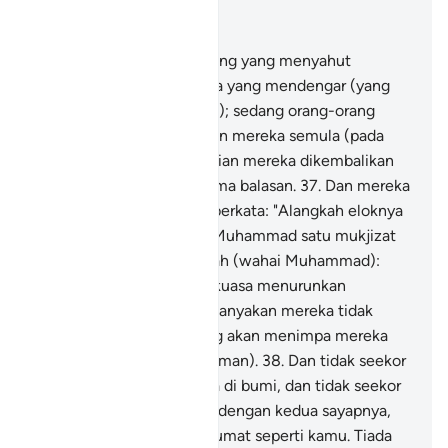
Baca dalam Konteks
Bab 6, Halaman 132, Juz 7
36
.
Hanyasanya orang-orang yang menyahut
seruanmu itu ialah mereka yang mendengar (yang
mahu menurut kebenaran); sedang orang-orang
yang mati Allah bangkitkan mereka semula (pada
hari kiamat kelak), kemudian mereka dikembalikan
kepadaNya untuk menerima balasan.
37
.
Dan mereka
(golongan kafir musyrik) berkata: "Alangkah eloknya
kalau diturunkan kepada Muhammad satu mukjizat
dari Tuhannya?" Katakanlah (wahai Muhammad):
"Sesungguhnya Allah berkuasa menurunkan
mukjizat", akan tetapi kebanyakan mereka tidak
mengetahui (balasan yang akan menimpa mereka
kalau mereka enggan beriman).
38
.
Dan tidak seekor
pun binatang yang melata di bumi, dan tidak seekor
pun burung yang terbang dengan kedua sayapnya,
melainkan mereka umat-umat seperti kamu. Tiada