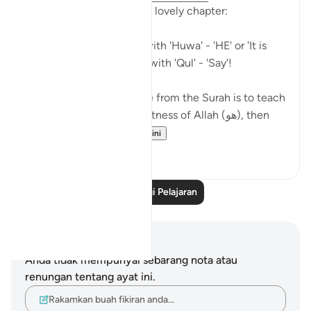
A beautiful pattern in this lovely chapter:
So many Ayahs starting with 'Huwa' - 'HE' or 'It is
HIM', and others starting with 'Qul' - 'Say'!
As if the general message from the Surah is to teach
us (1) Reflect on the greatness of Allah (هو), then
(2) Go...
Lihat lebih dari yang ini
4
2
Baca Lagi Pelajaran
Nota dan Refleksi
Anda tidak mempunyai sebarang nota atau
renungan tentang ayat ini.
Rakamkan buah fikiran anda…