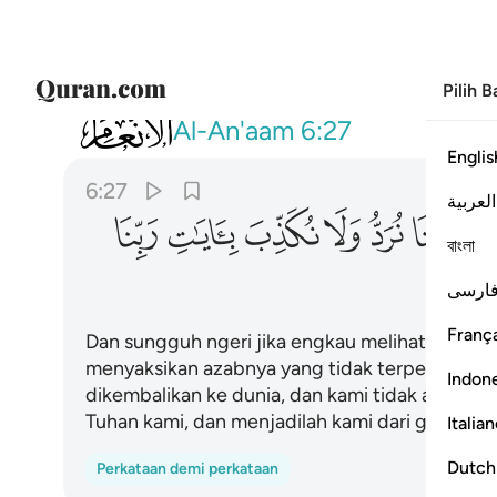
Pilih 
006
ولو ترى اذ وقفوا على النار فقالوا يا ليت
Al-An'aam
6:27
Englis
6:27
العربية
ﳪ
ﳫ
ﳬ
ﳭ
ﳮ
ﳯ
বাংলা
ارسی
França
Dan sungguh ngeri jika engkau melihat ketika m
menyaksikan azabnya yang tidak terperi), lalu 
Indon
dikembalikan ke dunia, dan kami tidak akan me
Tuhan kami, dan menjadilah kami dari golongan
Italia
Dutch
Perkataan demi perkataan