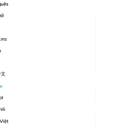
me
guês
me
ий
pe
"Ti
Sees the Torment
in
rs when they are made to stand before
kit
ไทย
ke
its chains and restraints, along with
e
Al
e Fire with their own eyes
…
Baca Lagi
pe
Lebih Banyak Tafsir
Tuh
中文
az
ing
u
-
A
Lihat Persimpangan
ol
No
Refleksi
ili
An
ten
Việt
aira Fatima
24 minggu lalu
·
Rujukan
ayat 6:27-28