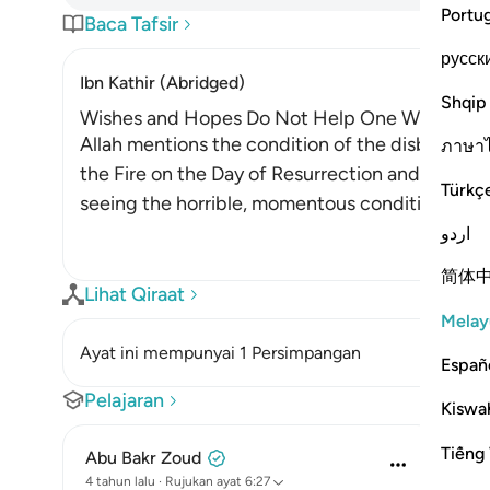
Portu
Baca Tafsir
русск
Ibn Kathir (Abridged)
Shqip
Wishes and Hopes Do Not Help One When He 
Allah mentions the condition of the disbelieve
ภาษา
the Fire on the Day of Resurrection and witness 
Türkç
seeing the horrible, momentous conditions in th
اردو
简体
Lihat Qiraat
Melay
Ayat ini mempunyai 1 Persimpangan
Españ
Pelajaran
Kiswah
Tiếng 
Abu Bakr Zoud
4 tahun lalu
·
Rujukan
ayat 6:27