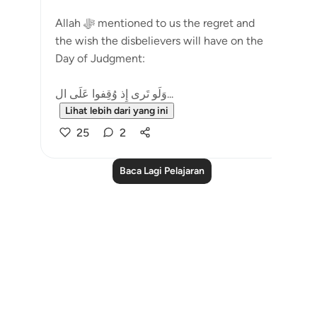
Allah ﷻ mentioned to us the regret and
the wish the disbelievers will have on the
Day of Judgment:
وَلَو تَرى إِذ وُقِفوا عَلَى ال...
Lihat lebih dari yang ini
25
2
Baca Lagi Pelajaran