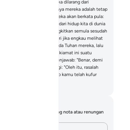
ngulangi lagi apa yang mereka dilarang dari
lakukannya; dan sesungguhnya mereka adalah tetap
ndusta.
29
.
Dan tentulah mereka akan berkata pula:
adalah hidup yang lain selain dari hidup kita di dunia
i, dan tiadalah kita akan dibangkitkan semula sesudah
a mati".
30
.
Dan sungguh ngeri jika engkau melihat
tika mereka dihadapkan kepada Tuhan mereka, lalu
lah berfirman: "Bukankah hari kiamat ini suatu
rkara yang benar? Mereka menjawab: "Benar, demi
an kami!" Allah berfirman lagi: "Oleh itu, rasalah
ab seksa neraka dengan sebab kamu telah kufur
kar".
bdullah Muhammad Basmeih
ta dan Refleksi
da tidak mempunyai sebarang nota atau renungan
tang ayat ini.
Rakamkan buah fikiran anda…