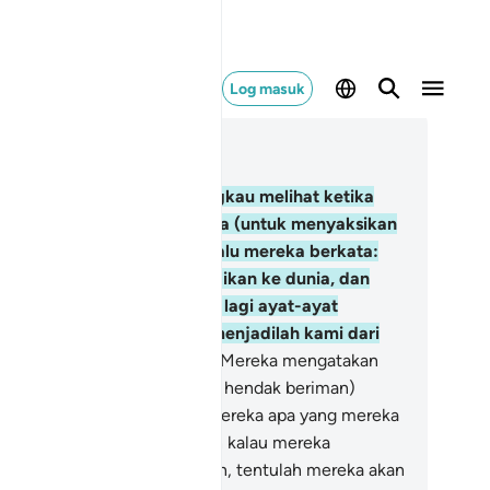
Log masuk
ca dalam Konteks
 6, Halaman 130, Juz 7
.
Dan sungguh ngeri jika engkau melihat ketika
reka didirikan di tepi neraka (untuk menyaksikan
abnya yang tidak terperi), lalu mereka berkata:
ahai kiranya kami dikembalikan ke dunia, dan
mi tidak akan mendustakan lagi ayat-ayat
terangan Tuhan kami, dan menjadilah kami dari
longan yang beriman".
28
.
(Mereka mengatakan
ng demikian bukanlah kerana hendak beriman)
hkan setelah nyata kepada mereka apa yang mereka
lalu sembunyikan dahulu; dan kalau mereka
kembalikan ke dunia sekalipun, tentulah mereka akan