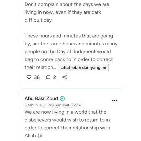
Don't complain about the days we are
living in now, even if they are dark
difficult day.
These hours and minutes that are going
by, are the same hours and minutes many
people on the Day of Judgment would
beg to come back to in order to correct
their relation...
Lihat lebih dari yang ini
36
2
Abu Bakr Zoud
5 tahun lalu
·
Rujukan
ayat 6:27
We are now living in a world that the
disbelievers would wish to return to in
order to correct their relationship with
Allah ﷻ.