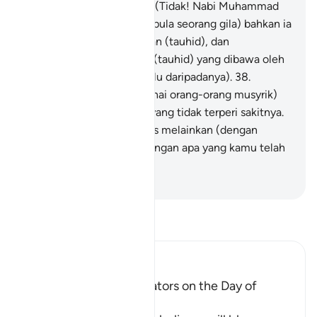
seorang penyair gila?"
37
.
(Tidak! Nabi Muhammad
bukan penyair dan bukan pula seorang gila) bahkan ia
telah membawa kebenaran (tauhid), dan
mengesahkan kebenaran (tauhid) yang dibawa oleh
Rasul-rasul (yang terdahulu daripadanya).
38
.
Sesungguhnya kamu (wahai orang-orang musyrik)
akan merasai azab seksa yang tidak terperi sakitnya.
39
.
Dan kamu tidak dibalas melainkan (dengan
balasan yang sepadan) dengan apa yang kamu telah
kerjakan;
-
Abdullah Muhammad Basmeih
Baca Tafsir
Ibn Kathir (Abridged)
The arguing of the Idolators on the Day of
Resurrection