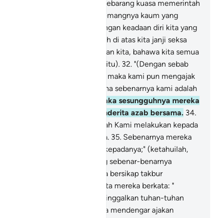
kamu (tidak mempunyai sebarang kuasa memerintah
kamu, bahkan kamu sememangnya kaum yang
melampaui batas.
31
.
(Dengan keadaan diri kita yang
sedemikian) maka tetaplah di atas kita janji seksa
(yang dijanjikan) oleh Tuhan kita, bahawa kita semua
tentu akan merasai (azab itu).
32
.
"(Dengan sebab
ketentuan yang tersebut) maka kami pun mengajak
kamu menjadi sesat, kerana sebenarnya kami adalah
orang-orang sesat"
33
.
Maka sesungguhnya mereka
semua pada hari itu, menderita azab bersama.
34
.
Sesungguhnya demikianlah Kami melakukan kepada
orang-orang yang berdosa.
35
.
Sebenarnya mereka
dahulu apabila dikatakan kepadanya;" (ketahuilah,
bahawa) tiada Tuhan yang sebenar-benarnya
melainkan Allah" - mereka bersikap takbur
mengingkarinya, -
36
.
Serta mereka berkata: "
Patutkah kami mesti meninggalkan tuhan-tuhan
yang kami sembah, kerana mendengar ajakan