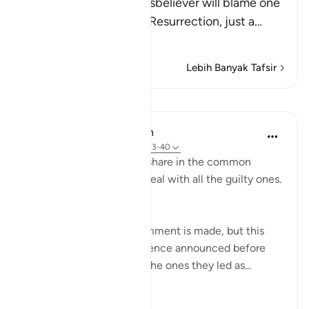
Allah tells us that the disbeliever will blame one
another in the arena of Resurrection, just a
…
Baca Lagi
Lebih Banyak Tafsir
Pelajaran
In the Shade of the Quran
31 minggu lalu
·
Rujukan
ayat 37:33-40
On that day, they all will share in the common
suffering. Thus shall We deal with all the guilty ones.
(Verses 33-34)
At this point, another comment is made, but this
time it sounds like a sentence announced before
both the misleaders and the ones they led as...
Lihat lebih dari yang ini
0
0