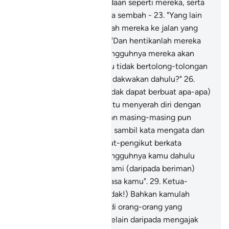
orang-orang yang berkeadaan seperti mereka, serta
benda-benda yang mereka sembah -
23
.
"Yang lain
dari Allah serta hadapkanlah mereka ke jalan yang
membawa ke neraka.
24
.
"Dan hentikanlah mereka
(menunggu), kerana sesungguhnya mereka akan
disoal:
25
.
"Mengapa kamu tidak bertolong-tolongan
(sebagaimana yang kamu dakwakan dahulu?"
26
.
(Mereka pada ketika itu tidak dapat berbuat apa-apa)
bahkan mereka pada hari itu menyerah diri dengan
hina (untuk diadili);
27
.
Dan masing-masing pun
mengadap satu sama lain, sambil kata mengata dan
cela mencela.
28
.
Pengikut-pengikut berkata
(kepada ketuanya):" Sesungguhnya kamu dahulu
selalu datang menyekat kami (daripada beriman)
dengan menggunakan kuasa kamu".
29
.
Ketua-
ketuanya menjawab: " (Tidak!) Bahkan kamulah
sendiri tidak mahu menjadi orang-orang yang
beriman!
30
.
"Dan kami (selain daripada mengajak