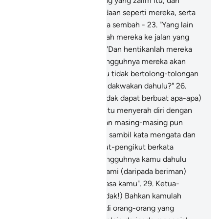
Himpunkanlah orang-orang yang zalim itu, dan
orang-orang yang berkeadaan seperti mereka, serta
benda-benda yang mereka sembah -
23
.
"Yang lain
dari Allah serta hadapkanlah mereka ke jalan yang
membawa ke neraka.
24
.
"Dan hentikanlah mereka
(menunggu), kerana sesungguhnya mereka akan
disoal:
25
.
"Mengapa kamu tidak bertolong-tolongan
(sebagaimana yang kamu dakwakan dahulu?"
26
.
(Mereka pada ketika itu tidak dapat berbuat apa-apa)
bahkan mereka pada hari itu menyerah diri dengan
hina (untuk diadili);
27
.
Dan masing-masing pun
mengadap satu sama lain, sambil kata mengata dan
cela mencela.
28
.
Pengikut-pengikut berkata
(kepada ketuanya):" Sesungguhnya kamu dahulu
selalu datang menyekat kami (daripada beriman)
dengan menggunakan kuasa kamu".
29
.
Ketua-
ketuanya menjawab: " (Tidak!) Bahkan kamulah
sendiri tidak mahu menjadi orang-orang yang