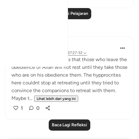
Baca Lagi Pelajaran
Refleksi
tareq abed
8 tahun lalu
·
Rujukan
ayat 33:13, 37:27-32
One lesson to draw from is that those who leave the
obedience of Allah will not rest until they take those
who are on his obedience them. The hypprocrites
here couldnt stop at retreating until they tried to
convince the companions to retreat with them.
Maybe t...
Lihat lebih dari yang ini
1
0
Baca Lagi Refleksi