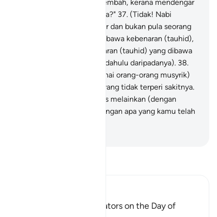
tuhan-tuhan yang kami sembah, kerana mendengar
ajakan seorang penyair gila?"
37
.
(Tidak! Nabi
Muhammad bukan penyair dan bukan pula seorang
gila) bahkan ia telah membawa kebenaran (tauhid),
dan mengesahkan kebenaran (tauhid) yang dibawa
oleh Rasul-rasul (yang terdahulu daripadanya).
38
.
Sesungguhnya kamu (wahai orang-orang musyrik)
akan merasai azab seksa yang tidak terperi sakitnya.
39
.
Dan kamu tidak dibalas melainkan (dengan
balasan yang sepadan) dengan apa yang kamu telah
kerjakan;
-
Abdullah Muhammad Basmeih
Baca Tafsir
Ibn Kathir (Abridged)
The arguing of the Idolators on the Day of