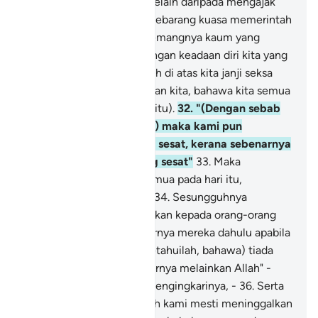
beriman!
30
.
"Dan kami (selain daripada mengajak
kamu (tidak mempunyai sebarang kuasa memerintah
kamu, bahkan kamu sememangnya kaum yang
melampaui batas.
31
.
(Dengan keadaan diri kita yang
sedemikian) maka tetaplah di atas kita janji seksa
(yang dijanjikan) oleh Tuhan kita, bahawa kita semua
tentu akan merasai (azab itu).
32
.
"(Dengan sebab
ketentuan yang tersebut) maka kami pun
mengajak kamu menjadi sesat, kerana sebenarnya
kami adalah orang-orang sesat"
33
.
Maka
sesungguhnya mereka semua pada hari itu,
menderita azab bersama.
34
.
Sesungguhnya
demikianlah Kami melakukan kepada orang-orang
yang berdosa.
35
.
Sebenarnya mereka dahulu apabila
dikatakan kepadanya;" (ketahuilah, bahawa) tiada
Tuhan yang sebenar-benarnya melainkan Allah" -
mereka bersikap takbur mengingkarinya, -
36
.
Serta
mereka berkata: " Patutkah kami mesti meninggalkan