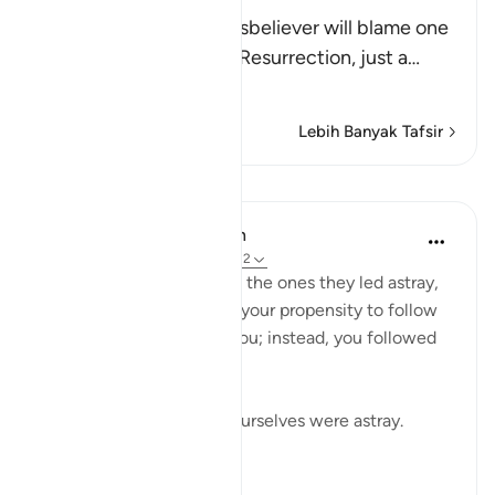
Resurrection
Allah tells us that the disbeliever will blame one
another in the arena of Resurrection, just a
…
Baca Lagi
Lebih Banyak Tafsir
Pelajaran
In the Shade of the Quran
31 minggu lalu
·
Rujukan
ayat 37:32
The misleaders will say to the ones they led astray,
you joined us because of your propensity to follow
error. We did nothing to you; instead, you followed
us in our error:
If we led you astray, we ourselves were astray.
(Verse 32)
0
0