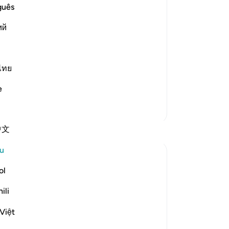
se
guês
ity, and Ibrahim's preaching
be
id, his people
ий
be
Tu
hemselves for not taking precautions
bu
or
ไทย
me
e
ak
ka
Lebih Banyak Tafsir
ber
中文
Refleksi
be
be
u
Jia 2233
ke
25 minggu lalu
·
be
ol
ayat 3:173-175, 65:3, 1:5, 21:62-70, 25:
Rujukan
de
58, 37:143-144, 73:9
ili
ada
When the people of Ibrahim A.S saw the
da
condition of their idols, they asked each
Việt
an
other to burn him to avenge for and help