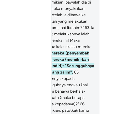
tua) mereka berkata: "Jika demikian, bawalah dia di
dapan orang ramai supaya mereka menyaksikan
indakan mengenainya).
62
.
(Setelah ia dibawa ke
tu) mereka bertanya: "Engkaukah yang melakukan
mikian kepada tuhan-tuhan kami, hai Ibrahim?"
63
.
Ia
njawab: "(Tidak) bahkan yang melakukannya ialah
erhala) yang besar di antara mereka ini! Maka
rtanyalah kamu kepada mereka kalau-kalau mereka
pat berkata-kata".
64
.
Maka mereka (penyembah
rhala) kembali kepada diri mereka (memikirkan
l itu) lalu berkata (sesama sendiri): "Sesungguhnya
mulah sendiri orang-orang yang zalim".
65
.
mudian mereka terbalik fikirannya kepada
sesatan, lalu berkata: "Sesungguhnya engkau (hai
rahim), telah sedia mengetahui bahawa berhala-
rhala itu tidak dapat berkata-kata (maka betapa
gkau menyuruh kami bertanya kepadanya)?"
66
.
bi Ibrahim berkata: "Jika demikian, patutkah kamu