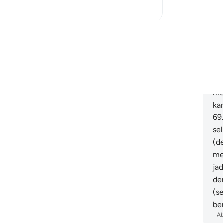
18
3
me
da
da
Baca Lagi Refleksi
ka
ya
ti
(S
me
ka
69
se
(d
me
ja
de
(s
be
-
A