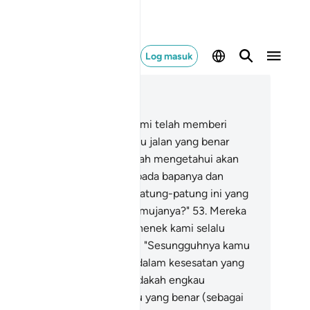
Log masuk
ca dalam Konteks
 21, Halaman 327, Juz 17
.
Dan demi sesungguhnya, Kami telah memberi
pada Nabi Ibrahim sebelum itu jalan yang benar
lam bertauhid, dan Kami adalah mengetahui akan
nya.
52
.
Ketika ia berkata kepada bapanya dan
umnya: "Apakah hakikatnya patung-patung ini yang
mu bersungguh-sungguh memujanya?"
53
.
Mereka
njawab: "Kami dapati datuk nenek kami selalu
nyembahnya".
54
.
Ia berkata: "Sesungguhnya kamu
n datuk-nenek kamu adalah dalam kesesatan yang
ta".
55
.
Mereka bertanya: "Adakah engkau
mbawa kepada kami sesuatu yang benar (sebagai