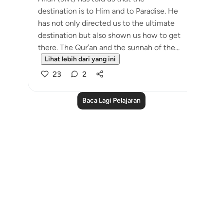
destination is to Him and to Paradise. He
has not only directed us to the ultimate
destination but also shown us how to get
there. The Qur’an and the sunnah of the...
Lihat lebih dari yang ini
23
2
Baca Lagi Pelajaran