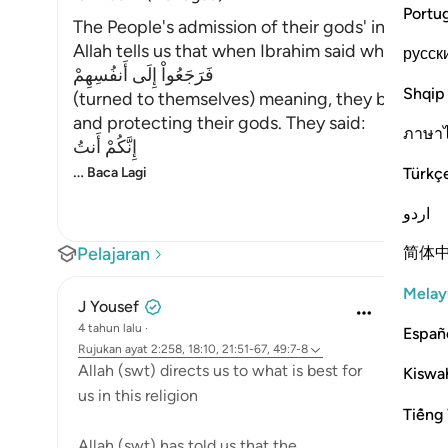
Portu
The People's admission of their gods' incapabil
Allah tells us that when Ibrahim said what he sa
русск
فَرَجَعُواْ إِلَى أَنفُسِهِمْ
Shqip
(turned to themselves) meaning, they blamed t
and protecting their gods. They said:
ภาษา
إِنَّكُمْ أَنتُ
…
Türkç
Baca Lagi
اردو
简体
Pelajaran
Melay
J Yousef
4 tahun lalu
·
Españ
Rujukan
ayat 2:258, 18:10, 21:51-67, 49:7-8
Allah (swt) directs us to what is best for
Kiswah
us in this religion
Tiếng 
Allah (swt) has told us that the