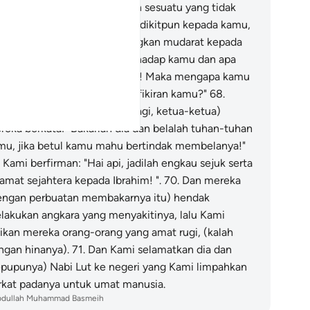
nyembah yang lain dari Allah sesuatu yang tidak
pat mendatangkan faedah sedikitpun kepada kamu,
n juga tidak dapat mendatangkan mudarat kepada
mu?
67
.
"Jijik perasaanku terhadap kamu dan apa
ng kamu sembah selain Allah! Maka mengapa kamu
dak mahu menggunakan akal fikiran kamu?"
68
.
etelah tidak dapat berhujah lagi, ketua-ketua)
reka berkata: "Bakarlah dia dan belalah tuhan-tuhan
mu, jika betul kamu mahu bertindak membelanya!"
.
Kami berfirman: "Hai api, jadilah engkau sejuk serta
lamat sejahtera kepada Ibrahim! ".
70
.
Dan mereka
engan perbuatan membakarnya itu) hendak
lakukan angkara yang menyakitinya, lalu Kami
dikan mereka orang-orang yang amat rugi, (kalah
ngan hinanya).
71
.
Dan Kami selamatkan dia dan
epupunya) Nabi Lut ke negeri yang Kami limpahkan
rkat padanya untuk umat manusia.
bdullah Muhammad Basmeih