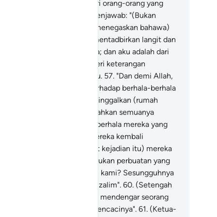
orang Rasul), atau engkau dari orang-orang yang
rmain-main sahaja?"
56
.
Ia menjawab: "(Bukan
rmain-main) bahkan (untuk menegaskan bahawa)
han kamu ialah Tuhan yang mentadbirkan langit dan
mi, Dia lah yang menciptanya; dan aku adalah dari
ang-orang yang boleh memberi keterangan
ngesahkan yang demikian itu.
57
.
"Dan demi Allah,
u akan jalankan rancangan terhadap berhala-berhala
mu, sesudah kamu pergi meninggalkan (rumah
hala ini)".
58
.
Lalu ia memecahkan semuanya
rketul-ketul, kecuali sebuah berhala mereka yang
sar (dibiarkannya), supaya mereka kembali
padanya.
59
.
(Setelah melihat kejadian itu) mereka
rtanya: "Siapakah yang melakukan perbuatan yang
mikian terhadap tuhan-tuhan kami? Sesungguhnya
lah ia dari orang-orang yang zalim".
60
.
(Setengah
ri) mereka berkata: "Kami ada mendengar seorang
ak muda bernama Ibrahim, mencacinya".
61
.
(Ketua-