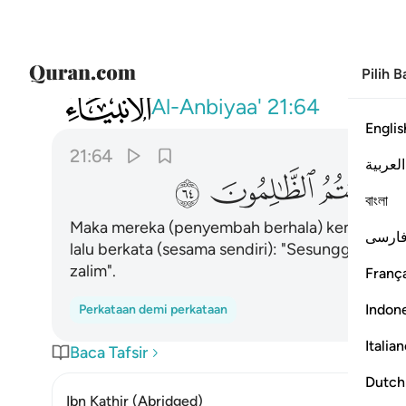
Pilih 
021
فرجعوا الى انفسهم فقالوا انكم انتم الظالمون
Al-Anbiyaa'
21:64
Englis
21:64
العربية
ﱺ
ﱻ
ﱼ
বাংলা
Maka mereka (penyembah berhala) kembali kepa
ارسی
lalu berkata (sesama sendiri): "Sesungguhnya 
zalim".
França
Indon
Perkataan demi perkataan
Italia
Baca Tafsir
Dutch
Ibn Kathir (Abridged)