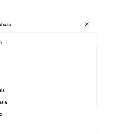
Bahasa
Log masuk
Ba
h
Bab
51
ﱵ
ﱶ
ﱷ
ﱸ
ﱹ
ke
da
da diri mereka (memikirkan hal itu)
hal
ف
kamulah sendiri orang-orang yang
ka
is
ka
me
esia
Teruskan Membaca
me
da
no
nya
me