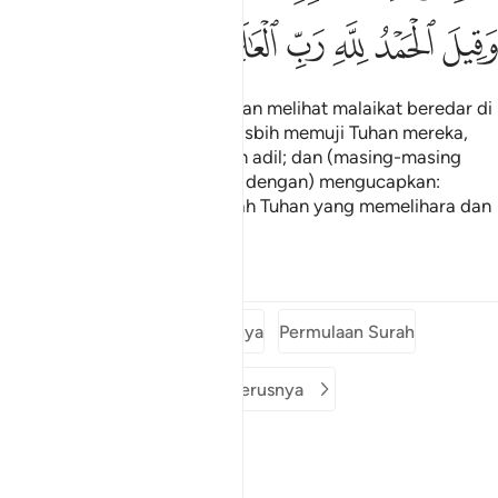
ﱏ
ﱐ
ﱑ
ﱒ
ﱓ
ﱔ
Dan (pada hari itu) engkau akan melihat malaikat beredar di
sekeliling Arasy dengan bertasbih memuji Tuhan mereka,
serta mereka dihakimi dengan adil; dan (masing-masing
bersyukur akan keputusan itu dengan) mengucapkan:
"Segala puji tertentu bagi Allah Tuhan yang memelihara dan
mentadbirkan seluruh alam!"
Tafsir
Pelajaran
Renungan
Surah sebelumnya
Permulaan Surah
Surah seterusnya