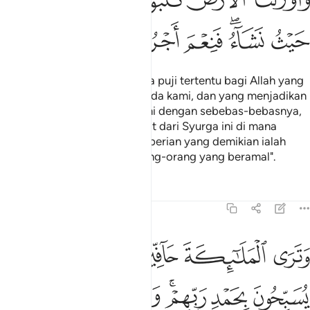
ﲿ
ﳀ
ﳁ
ﳂ
ﳃ
ﳄ
ﳅﳆ
ﳇ
ﳈ
ﳉ
ﳊ
Serta mereka berkata:" Segala puji tertentu bagi Allah yang
telah menepati janjiNya kepada kami, dan yang menjadikan
kami mewarisi bumi Syurga ini dengan sebebas-bebasnya,
kami boleh mengambil tempat dari Syurga ini di mana
sahaja kami sukai; maka pemberian yang demikian ialah
sebaik-baik balasan bagi orang-orang yang beramal".
Tafsir
Pelajaran
Renungan
39:75
ﱁ
ﱂ
ﱃ
ﱄ
ﱅ
ﱆ
ترى الملايكة حافين من حول العرش يسبحون بحمد ربهم وقضي بينهم بال
َتَرَى ٱلْمَلَـٰٓئِكَةَ حَآفِّينَ مِنْ حَوْلِ ٱلْعَرْشِ يُسَبِّحُونَ بِحَمْدِ رَبِّهِمْ ۖ 
ﱇ
ﱈ
ﱉﱊ
ﱋ
ﱌ
ﱍﱎ