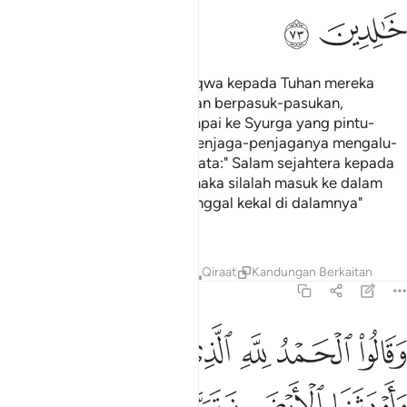
ﲷ
ﲸ
Dan orang-orang yang bertaqwa kepada Tuhan mereka
akan dibawa ke Syurga dengan berpasuk-pasukan,
sehingga apabila mereka sampai ke Syurga yang pintu-
pintunya sedia terbuka dan penjaga-penjaganya mengalu-
alukan mereka dengan kata-kata:" Salam sejahtera kepada
kamu, berbahagialah kamu, maka silalah masuk ke dalam
Syurga ini dengan keadaan tinggal kekal di dalamnya"
(mereka pun masuk) -
Tafsir
Pelajaran
Renungan
Qiraat
Kandungan Berkaitan
39:74
ﲹ
ﲺ
ﲻ
ﲼ
ﲽ
ﲾ
قالوا الحمد لله الذي صدقنا وعده واورثنا الارض نتبوا من الجنة حيث نشا
َقَالُوا۟ ٱلْحَمْدُ لِلَّهِ ٱلَّذِى صَدَقَنَا وَعْدَهُۥ وَأَوْرَثَنَا ٱلْأَرْضَ نَتَبَوَّأ