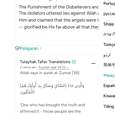
Portu
The Punishment of the Disbelievers and Liars, 
The idolators uttered lies against Allah and sa
русск
Him and claimed that the angels were the daugh
Shqip
-- glorified be He far above all that they sa
…
Bac
ภาษา
Türkç
Pelajaran
اردو
Tulayhah Tafsir Translations
简体
2 tahun lalu
·
Rujukan
ayat 39:33
Allah says in surah al-Zumar [39]:
Melay
Españ
[وَالَّذِي جَاءَ بِالصِّدْقِ وَصَدَّقَ بِهِ ۙ أُولَٰئِكَ هُمُ
الْمُتَّقُونَ]
Kiswah
'One who has brought the truth and
Tiếng 
affirmed it - those people are the