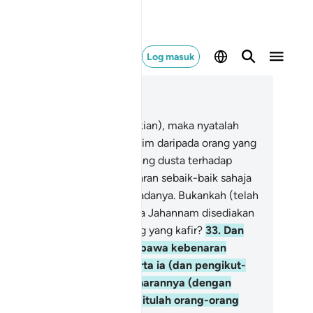
Log masuk
ca dalam Konteks
 39, Halaman 462, Juz 24
.
(Apabila berlaku yang demikian), maka nyatalah
hawa tidak ada yang lebih zalim daripada orang yang
reka-reka perkara-perkara yang dusta terhadap
lah, dan mendustakan kebenaran sebaik-baik sahaja
benaran itu disampaikan kepadanya. Bukankah (telah
ketahui bahawa) dalam neraka Jahannam disediakan
mpat tinggal bagi orang-orang yang kafir?
33
.
Dan
yatalah bahawa) yang membawa kebenaran
auhid dan hukum ugama) serta ia (dan pengikut-
ngikutnya) mengakui kebenarannya (dengan
matuhi hukum itu), mereka itulah orang-orang