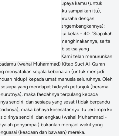
kufurannya)! Buatlah sedaya upaya kamu (untuk
nentang ugama Islam yang aku sampaikan itu),
sungguhnya aku juga tetap berusaha dengan
rsungguh-sungguh (untuk mengembangkannya);
mudian kamu akan mengetahui kelak -
40
.
"Siapakah
ng akan didatangi azab yang menghinakannya, serta
an ditimpakan kepadanya azab seksa yang
rkekalan".
41
.
Sesungguhnya Kami telah menurunkan
padamu (wahai Muhammad) Kitab Suci Al-Quran
ng menyatakan segala kebenaran (untuk menjadi
nduan hidup) kepada umat manusia seluruhnya. Oleh
u sesiapa yang mendapat hidayah petunjuk (beramal
nurutnya), maka faedahnya terpulang kepada
inya sendiri; dan sesiapa yang sesat (tidak berpandu
padanya), maka bahaya kesesatannya itu tertimpa ke
as dirinya sendiri; dan engkau (wahai Muhammad -
nyalah penyampai) bukanlah menjadi wakil yang
nguasai (keadaan dan bawaan) mereka.