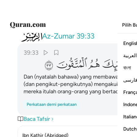
Pilih 
039
والذي جاء بالصدق وصدق به اولايك هم 
Az-Zumar
39:33
Englis
39:33
العربية
ﱘ
ﱙ
ﱚ
ﱛ
বাংলা
Dan (nyatalah bahawa) yang membawa kebenar
ارسی
(dan pengikut-pengikutnya) mengakui kebena
mereka itulah orang-orang yang bertaqwa.
França
Indon
Perkataan demi perkataan
Italia
Baca Tafsir
Dutch
Ibn Kathir (Abridged)