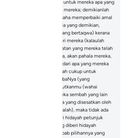
ng bertaqwa.
34
.
Disediakan untuk mereka apa yang
reka kehendaki, di sisi Tuhan mereka; demikianlah
lasan orang-orang yang berusaha memperbaiki amal
rbuatannya.
35
.
(Limpah kurnia yang demikian,
berikan kepada orang-orang yang bertaqwa) kerana
lah hendak menghapuskan dari mereka (kalaulah
a) seburuk-buruk amal perbuatan yang mereka telah
kukan, serta membalas mereka, akan pahala mereka,
ngan balasan yang lebih baik dari apa yang mereka
ah kerjakan.
36
.
Bukankah Allah cukup untuk
ngawal dan melindungi hambaNya (yang
rtaqwa)? Dan mereka menakutkanmu (wahai
hammad) dengan yang mereka sembah yang lain
i Allah. Dan (ingatlah) sesiapa yang disesatkan oleh
lah (dengan pilihannya yang salah), maka tidak ada
siapapun yang dapat memberi hidayah petunjuk
padanya.
37
.
Dan sesiapa yang diberi hidayah
tunjuk oleh Allah (dengan sebab pilihannya yang