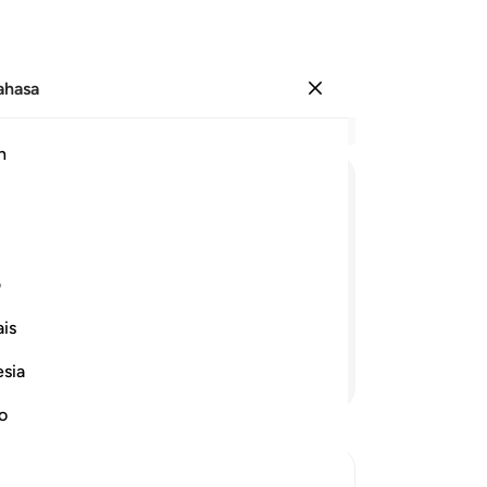
Bahasa
Log masuk
Ba
h
Bab
32
ﱓ
ﱔ
ﱕ
ﱖ
ﱗ
ba
me
an (tauhid dan hukum ugama) serta ia
Al
ف
rannya (dengan mematuhi hukum itu),
ke
is
di
te
esia
Teruskan Membaca
(n
(t
no
pe
me