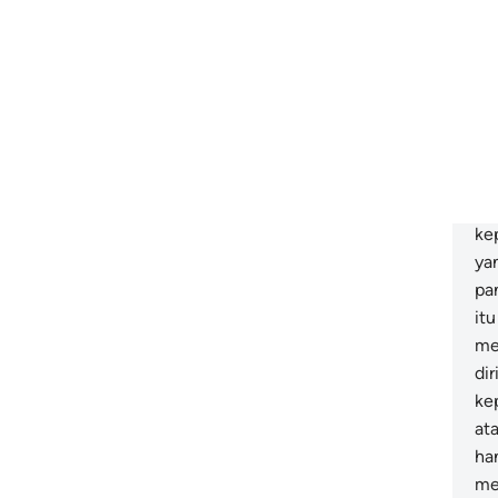
ke
me
se
be
ke
ya
ak
be
ke
ya
pa
it
me
dir
ke
at
ha
me