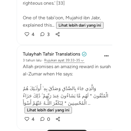
righteous ones.' [33]
One of the tabi'oon, Mujahid ibn Jabr,
explained this...
Lihat lebih dari yang ini
4
3
Tulayhah Tafsir Translations
3 tahun lalu
·
Rujukan
ayat 39:33-35
Allah promises an amazing reward in surah
al-Zumar when He says:
وَالَّذِي جَاءَ بِالصِّدْقِ وَصَدَّقَ بِهِ ۙ أُولَـٰئِكَ هُمُ
الْمُتَّقُونَ * لَهُم مَّا يَشَاءُونَ عِندَ رَبِّهِمْ ۚ ذَٰلِكَ جَزَاءُ
الْمُحْسِنِينَ * لِيُكَفِّرَ اللَّـهُ عَنْهُمْ أَسْوَأَ ...
Lihat lebih dari yang ini
4
0