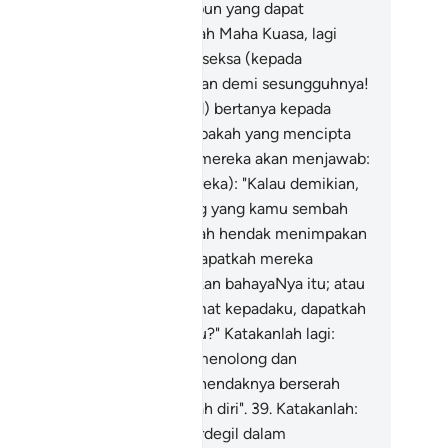
nar), maka tidak ada sesiapapun yang dapat
nyesatkannya. Bukankah Allah Maha Kuasa, lagi
rhak membalas dengan azab seksa (kepada
longan yang bersalah)?
38
.
Dan demi sesungguhnya!
ka engkau (wahai Muhammad) bertanya kepada
reka (yang musyrik) itu: "Siapakah yang mencipta
ngit dan bumi?" Sudah tentu mereka akan menjawab:
llah". Katakanlah (kepada mereka): "Kalau demikian,
gaimana fikiran kamu tentang yang kamu sembah
ng lain dari Allah itu? Jika Allah hendak menimpakan
ku dengan sesuatu bahaya, dapatkah mereka
ngelakkan atau menghapuskan bahayaNya itu; atau
ka Allah hendak memberi rahmat kepadaku, dapatkah
reka menahan rahmatNya itu?" Katakanlah lagi:
ukuplah bagiku: Allah (yang menolong dan
meliharaku); kepadaNyalah hendaknya berserah
ang-orang yang mahu berserah diri".
39
.
Katakanlah:
ahai kaumku (yang masih berdegil dalam