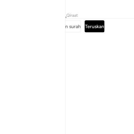
Tafsir
Pelajaran
Renungan
Qiraat
Baca keseluruhan surah
Teruskan