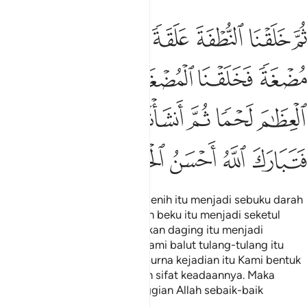
ﲔ
ﲕ
ﲖ
ﲗ
ﲘ
ﲙ
م خلقنا النطفة علقة فخلقنا العلقة مضغة فخلقنا المضغة عظاما فكسونا 
ُمَّ خَلَقْنَا ٱلنُّطْفَةَ عَلَقَةًۭ فَخَلَقْنَا ٱلْعَلَقَةَ مُضْغَةًۭ فَخَلَقْنَا ٱلْمُض
ﲚ
ﲛ
ﲜ
ﲝ
ﲞ
ﲟ
ﲠ
ﲡ
ﲢ
ﲣ
ﲤﲥ
ﲦ
ﲧ
ﲨ
ﲩ
ﲪ
Kemudian Kami ciptakan air benih itu menjadi sebuku darah
beku. lalu Kami ciptakan darah beku itu menjadi seketul
daging; kemudian Kami ciptakan daging itu menjadi
beberapa tulang; kemudian Kami balut tulang-tulang itu
dengan daging. Setelah sempurna kejadian itu Kami bentuk
dia menjadi makhluk yang lain sifat keadaannya. Maka
nyatalah kelebihan dan ketinggian Allah sebaik-baik
Pencipta.