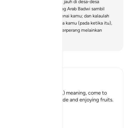
suka kalau mereka tinggal jauh di desa-desa
bersama-sama orang-orang Arab Badwi sambil
bertanyakan berita mengenai kamu; dan kalaulah
mereka ada bersama-sama kamu (pada ketika itu),
mereka tidak akan turut berperang melainkan
sebentar sahaja.
-
Abdullah Muhammad Basmeih
Baca Tafsir
Ibn Kathir (Abridged)
هَلُمَّ إِلَيْنَا
(Come here towards us,) meaning, come to
where we are in the shade and enjoying fruits.
But in spite of that,
وَلاَ يَأْتُونَ الْب
…
Baca Lagi