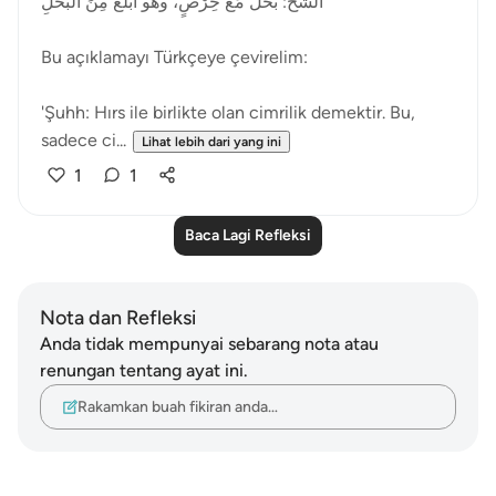
الشُّحُّ: بُخْلٌ مَعَ حِرْصٍ، وهو أَبْلَغُ مِنَ البُخْلِ
Bu açıklamayı Türkçeye çevirelim:
'Şuhh: Hırs ile birlikte olan cimrilik demektir. Bu,
sadece ci...
Lihat lebih dari yang ini
1
1
Baca Lagi Refleksi
Nota dan Refleksi
Anda tidak mempunyai sebarang nota atau
renungan tentang ayat ini.
Rakamkan buah fikiran anda…