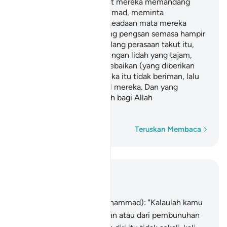
ketakutan, engkau melihat mereka memandang
kepadamu (wahai Muhammad, meminta
pertolonganmu) dengan keadaan mata mereka
berputar seperti orang yang pengsan semasa hampir
mati. Kemudian apabila hilang perasaan takut itu,
mereka mencela kamu dengan lidah yang tajam,
sambil mereka tamakan kebaikan (yang diberikan
Allah kepada kamu). Mereka itu tidak beriman, lalu
Allah gugurkan amal-amal mereka. Dan yang
demikian itu adalah mudah bagi Allah
melaksanakannya.
Perkataan demi perkataan
Teruskan Membaca
Baca dalam Konteks
Bab 33, Halaman 420, Juz 21
16
.
Katakanlah (wahai Muhammad): "Kalaulah kamu
melarikan diri dari kematian atau dari pembunuhan