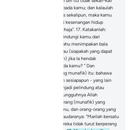
maka perbuatan melarikan diri itu tidak sekali-kali
mendatangkan faedah kepada kamu; dan kalaulah
kamu pada hari ini terlepas sekalipun, maka kamu
tidak juga akan menikmati kesenangan hidup
melainkan sedikit masa sahaja".
17
.
Katakanlah:
"Siapakah yang dapat melindungi kamu dari
kemurkaan Allah jika Ia mahu menimpakan bala
bencana kepada kamu, atau (siapakah yang dapat
menahan kemurahan Allah) jika Ia hendak
memberikan rahmat kepada kamu? " Dan
(ingatkanlah) mereka (yang munafik) itu: bahawa
mereka tidak akan beroleh sesiapapun - yang lain
dari Allah - yang akan menjadi pelindung atau
penolong mereka.
18
.
Sesungguhnya Allah
mengetahui akan orang-orang (munafik) yang
menghalangi di antara kamu, dan orang-orang yang
berkata kepada saudara-saudaranya: "Marilah bersatu
dengan kami", sedang mereka tidak turut berperang