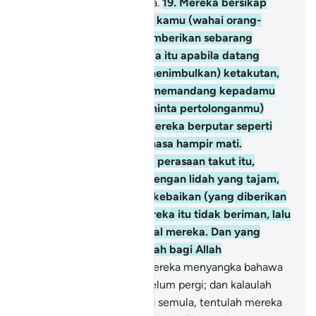
melainkan sebentar sahaja.
19
.
Mereka bersikap
bakhil kedekut terhadap kamu (wahai orang-
orang mukmin untuk memberikan sebarang
pertolongan); dalam pada itu apabila datang
(ancaman musuh yang menimbulkan) ketakutan,
engkau melihat mereka memandang kepadamu
(wahai Muhammad, meminta pertolonganmu)
dengan keadaan mata mereka berputar seperti
orang yang pengsan semasa hampir mati.
Kemudian apabila hilang perasaan takut itu,
mereka mencela kamu dengan lidah yang tajam,
sambil mereka tamakan kebaikan (yang diberikan
Allah kepada kamu). Mereka itu tidak beriman, lalu
Allah gugurkan amal-amal mereka. Dan yang
demikian itu adalah mudah bagi Allah
melaksanakannya.
20
.
Mereka menyangka bahawa
tentera "Al-Ahzaab" itu belum pergi; dan kalaulah
tentera Al-Ahzaab datang semula, tentulah mereka