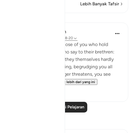
Lebih Banyak Tafsir
Pelajaran
In the Shade of the Quran
31 minggu lalu
·
Rujukan
ayat 33:18-20
God is indeed aware of those of you who hold
others back; and those who say to their brethren:
'Come and join us,' while they themselves hardly
ever take part in the fighting, begrudging you all
help. But then, when danger threatens, you see
them looking to yo...
Lihat lebih dari yang ini
0
0
Baca Lagi Pelajaran
Refleksi