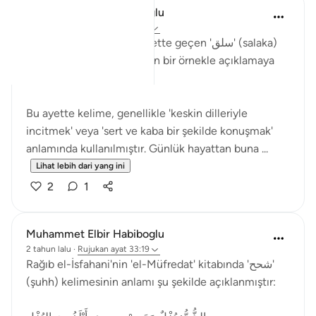
Muhammet Elbir Habiboglu
2 tahun lalu
·
Rujukan
ayat 33:19
Tabii, Ahzab Suresi 19. ayette geçen 'سلق' (salaka)
kelimesini günlük hayattan bir örnekle açıklamaya
çalışayım.
Bu ayette kelime, genellikle 'keskin dilleriyle
incitmek' veya 'sert ve kaba bir şekilde konuşmak'
anlamında kullanılmıştır. Günlük hayattan buna ...
Lihat lebih dari yang ini
2
1
Muhammet Elbir Habiboglu
2 tahun lalu
·
Rujukan
ayat 33:19
Rağıb el-İsfahani'nin 'el-Müfredat' kitabında 'شحح'
(şuhh) kelimesinin anlamı şu şekilde açıklanmıştır: