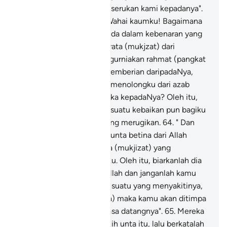
tentang apa yang engkau serukan kami kepadanya".
63
.
Nabi Soleh berkata: "Wahai kaumku! Bagaimana
fikiran kamu, jika aku berada dalam kebenaran yang
berdasarkan bukti yang nyata (mukjzat) dari
Tuhanku, dan Ia pula mengurniakan rahmat (pangkat
Nabi) kepadaku sebagai pemberian daripadaNya,
maka siapakah yang akan menolongku dari azab
Allah kalau aku menderhaka kepadaNya? Oleh itu,
kamu tidak menambah sesuatu kebaikan pun bagiku
selain daripada perkara yang merugikan.
64
.
" Dan
wahai kaumku! Ini adalah unta betina dari Allah
untuk kamu sebagai tanda (mukjizat) yang
membuktikan kebenaranku. Oleh itu, biarkanlah dia
mencari makan di bumi Allah dan janganlah kamu
menyentuhnya dengan sesuatu yang menyakitinya,
(kalau kamu menyakitinya) maka kamu akan ditimpa
azab seksa yang dekat masa datangnya".
65
.
Mereka
kemudiannya menyembelih unta itu, lalu berkatalah