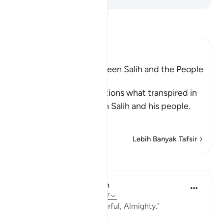
Baca Tafsir
Ibn Kathir (Abridged)
The Conversation between Salih and the People
of Thamud
Allah, the Exalted, mentions what transpired in
the discussion between Salih and his people.
Al
…
Baca Lagi
Lebih Banyak Tafsir
Pelajaran
In the Shade of the Quran
31 minggu lalu
·
Rujukan
ayat 11:67
"Indeed your Lord is Powerful, Almighty."