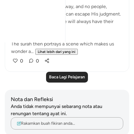
Nothing can stand in His way, and no people,
powerful as they may be, can escape His judgment.
Those who are on His side will always have their
dignity intact.
The surah then portrays a scene which makes us
wonder a...
Lihat lebih dari yang ini
0
0
Baca Lagi Pelajaran
Nota dan Refleksi
Anda tidak mempunyai sebarang nota atau
renungan tentang ayat ini.
Rakamkan buah fikiran anda…