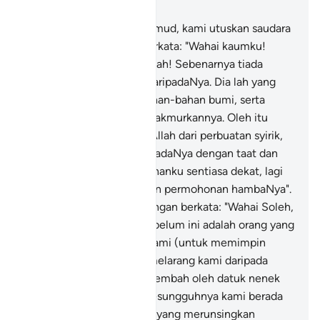
Bab 11, Halaman 229, Juz 12
61
.
Dan kepada kaum Thamud, kami utuskan saudara
mereka: Nabi Soleh. Ia berkata: "Wahai kaumku!
Sembahlah kamu akan Allah! Sebenarnya tiada
Tuhan bagi kamu selain daripadaNya. Dia lah yang
menjadikan kamu dari bahan-bahan bumi, serta
menghendaki kamu memakmurkannya. Oleh itu
mintalah ampun kepada Allah dari perbuatan syirik,
kemudian kembalilah kepadaNya dengan taat dan
tauhid. Sesungguhnya Tuhanku sentiasa dekat, lagi
sentiasa memperkenankan permohonan hambaNya".
62
.
Mereka menjawab dengan berkata: "Wahai Soleh,
sesungguhnya engkau sebelum ini adalah orang yang
diharap dalam kalangan kami (untuk memimpin
kami); patutkah engkau melarang kami daripada
menyembah apa yang disembah oleh datuk nenek
kami? Dan (ketahuilah) sesungguhnya kami berada
dalam keadaan ragu-ragu yang merunsingkan