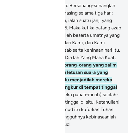
Nabi Soleh kepada mereka: Bersenang-senanglah
kamu di tempat masing-masing selama tiga hari;
tempoh yang demikian itu, ialah suatu janji yang
tidak dapat didustakan".
66
.
Maka ketika datang azab
kami, kami selamatkan Soleh beserta umatnya yang
beriman, dengan rahmat dari Kami, dan Kami
selamatkan mereka dari azab serta kehinaan hari itu.
Sesungguhnya Tuhanmu, Dia lah Yang Maha Kuat,
lagi Maha Kuasa.
67
.
Dan orang-orang yang zalim
itu, dibinasakan oleh satu letusan suara yang
menggempakan bumi, lalu menjadilah mereka
mayat-mayat yang tersungkur di tempat tinggal
masing-masing.
68
.
(Mereka punah-ranah) seolah-
olah mereka tidak pernah tinggal di situ. Ketahuilah!
Sesungguhnya kaum Thamud itu kufurkan Tuhan
mereka. Ketahuilah! Sesungguhnya kebinasaanlah
akhirnya bagi kaum Thamud.
-
Abdullah Muhammad Basmeih