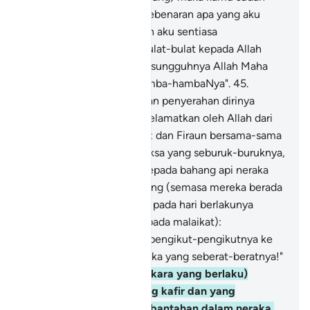
tentu akan mengetahui kebenaran apa yang aku
katakan kepada kamu; dan aku sentiasa
menyerahkan urusanku bulat-bulat kepada Allah
(untuk memeliharaku); sesungguhnya Allah Maha
Melihat akan keadaan hamba-hambaNya".
45
.
(Dengan keikhlasannya dan penyerahan dirinya
kepada Allah) maka ia diselamatkan oleh Allah dari
angkara tipu daya mereka; dan Firaun bersama-sama
kaumnya ditimpa azab seksa yang seburuk-buruknya,
46
.
Mereka didedahkan kepada bahang api neraka
pada waktu pagi dan petang (semasa mereka berada
dalam alam Barzakh); dan pada hari berlakunya
kiamat (diperintahkan kepada malaikat):
"Masukkanlah Firaun dan pengikut-pengikutnya ke
dalam azab seksa api neraka yang seberat-beratnya!"
47
.
Dan (ingatkanlah perkara yang berlaku)
semasa orang-orang yang kafir dan yang
menderhaka berbantah-bantahan dalam neraka,