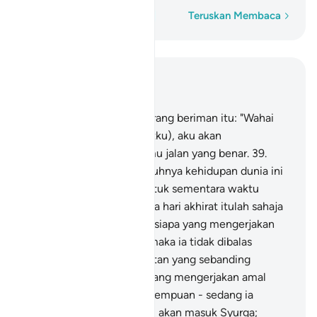
Perkataan demi perkataan
Teruskan Membaca
Baca dalam Konteks
Bab 40, Halaman 472, Juz 24
38
.
Dan berkatalah pula orang beriman itu: "Wahai
kaumku! Turutlah (nasihatku), aku akan
menunjukkan kepada kamu jalan yang benar.
39
.
"Wahai kaumku! Sesungguhnya kehidupan dunia ini
hanyalah kesenangan (untuk sementara waktu
sahaja), dan sesungguhnya hari akhirat itulah sahaja
negeri yang kekal.
40
.
"Sesiapa yang mengerjakan
sesuatu perbuatan jahat maka ia tidak dibalas
melainkan dengan kejahatan yang sebanding
dengannya; dan sesiapa yang mengerjakan amal
soleh - dari lelaki atau perempuan - sedang ia
beriman, maka mereka itu akan masuk Syurga;