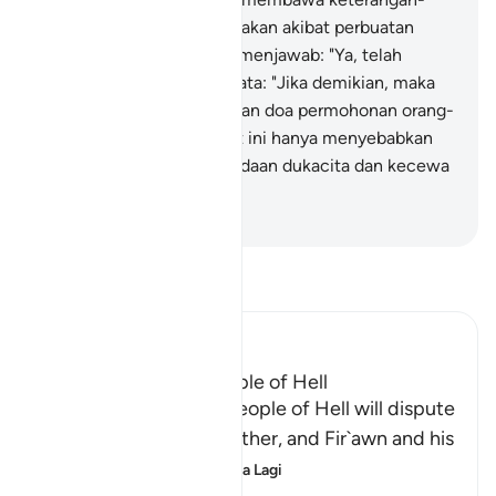
keterangan (yang menyatakan akibat perbuatan
derhaka kamu)?" Mereka menjawab: "Ya, telah
datang". Malaikat itu berkata: "Jika demikian, maka
berdoalah kamu sendiri. Dan doa permohonan orang-
orang yang kafir pada saat ini hanya menyebabkan
mereka berada dalam keadaan dukacita dan kecewa
sahaja".
-
Abdullah Muhammad Basmeih
Baca Tafsir
Ibn Kathir (Abridged)
The Dispute of the People of Hell
Allah tells us how the people of Hell will dispute
and argue with one another, and Fir`awn and his
people will be amo
…
Baca Lagi