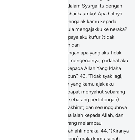
mereka beroleh rezeki di dalam Syurga itu dengan
tidak dihitung.
41
.
"Dan wahai kaumku! Apa halnya
aku dengan kamu? Aku mengajak kamu kepada
keselamatan, dan kamu pula mengajakku ke neraka?
42
.
"Kamu mengajakku supaya aku kufur (tidak
percayakan keesaan) Allah dan
mempersekutukanNya dengan apa yang aku tidak
mempunyai pengetahuan mengenainya, padahal aku
mengajak kamu beriman kepada Allah Yang Maha
Kuasa, lagi Maha Pengampun?
43
.
"Tidak syak lagi,
bahawa makhluk-makhluk yang kamu ajak aku
menyembahnya itu tidak dapat menyahut sebarang
seruan (atau memberikan sebarang pertolongan)
sama ada di dunia atau di akhirat; dan sesungguhnya
tempat kembali kita semua ialah kepada Allah, dan
sebenarnya orang-orang yang melampau
kejahatannya itu, merekalah ahli neraka.
44
.
"(Kiranya
kamu tetap berdegil sekarang) maka kamu sudah