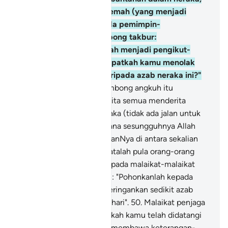
iaitu orang-orang yang lemah (yang menjadi
pengikut) berkata kepada pemimpin-
pemimpinnya yang sombong takbur:
"Sesungguhnya kami telah menjadi pengikut-
pengikut kamu, maka dapatkah kamu menolak
dari kami sebahagian daripada azab neraka ini?"
48
.
Orang-orang yang sombong angkuh itu
menjawab: "Sebenarnya kita semua menderita
bersama-sama dalam neraka (tidak ada jalan untuk
kita melepaskan diri), kerana sesungguhnya Allah
telah menetapkan hukumanNya di antara sekalian
hambaNya "
49
.
Dan berkatalah pula orang-orang
yang ada dalam neraka kepada malaikat-malaikat
penjaga neraka Jahannam: "Pohonkanlah kepada
Tuhan kamu, supaya Ia meringankan sedikit azab
seksa dari kami, barang sehari".
50
.
Malaikat penjaga
neraka menjawab: "Bukankah kamu telah didatangi
Rasul-rasul kamu dengan membawa keterangan-