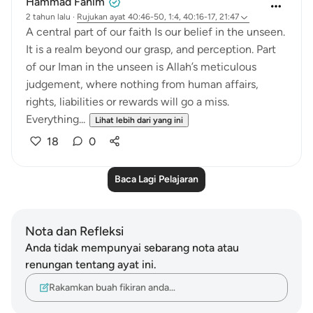
Hammad Fahim
2 tahun lalu
·
Rujukan
ayat 40:46-50, 1:4, 40:16-17, 21:47
A central part of our faith Is our belief in the unseen.
It is a realm beyond our grasp, and perception. Part
of our Iman in the unseen is Allah’s meticulous
judgement, where nothing from human affairs,
rights, liabilities or rewards will go a miss.
Everything...
Lihat lebih dari yang ini
18
0
Baca Lagi Pelajaran
Nota dan Refleksi
Anda tidak mempunyai sebarang nota atau
renungan tentang ayat ini.
Rakamkan buah fikiran anda…