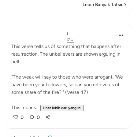
Lebih Banyak Tafsir
Pelajaran
In the Shade of the Quran
31 minggu lalu
·
Rujukan
ayat 40:47
This verse tells us of something that happens after
resurrection. The unbelievers are shown arguing in
hell:
"The weak will say to those who were arrogant, 'We
have been your followers, so can you relieve us of
some share of the fire?'" (Verse 47)
This means...
Lihat lebih dari yang ini
0
0