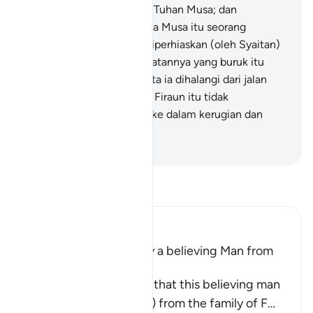
supaya aku dapat melihat Tuhan Musa; dan
sesungguhnya aku percaya Musa itu seorang
pendusta!" Demikianlah diperhiaskan (oleh Syaitan)
kepada Firaun akan perbuatannya yang buruk itu
untuk dipandang baik, serta ia dihalangi dari jalan
yang benar; dan tipu daya Firaun itu tidak
membawanya melainkan ke dalam kerugian dan
kebinasaan.
-
Abdullah Muhammad Basmeih
Baca Tafsir
Ibn Kathir (Abridged)
Musa was supported by a believing Man from
Fir`awn's Family
The well-known view is that this believing man
was a Coptic (Egyptian) from the family of F
…