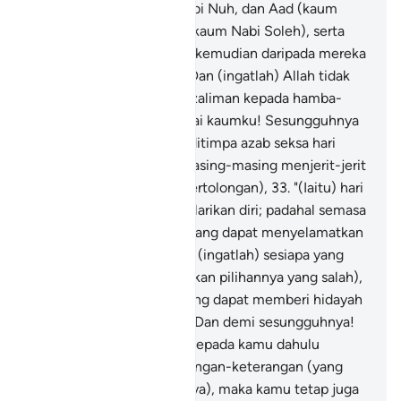
seperti keadaan kaum Nabi Nuh, dan Aad (kaum
Nabi Hud), dan Thamud (kaum Nabi Soleh), serta
orang-orang yang datang kemudian daripada mereka
(seperti kaum Nabi Lut). Dan (ingatlah) Allah tidak
menghendaki berbuat kezaliman kepada hamba-
hambaNya.
32
.
"Dan, wahai kaumku! Sesungguhnya
aku bimbang kamu akan ditimpa azab seksa hari
(kiamat) yang padanya masing-masing menjerit-jerit
memanggil (memohon pertolongan),
33
.
"(Iaitu) hari
kamu berpaling undur melarikan diri; padahal semasa
itu tidak ada sesiapapun yang dapat menyelamatkan
kamu dari azab Allah. Dan (ingatlah) sesiapa yang
disesatkan Allah (disebabkan pilihannya yang salah),
maka tiada sesiapapun yang dapat memberi hidayah
petunjuk kepadanya.
34
.
"Dan demi sesungguhnya!
Nabi Yusuf telah datang kepada kamu dahulu
dengan membawa keterangan-keterangan (yang
membuktikan kerasulannya), maka kamu tetap juga