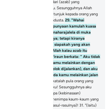
ditimpa oleh sebahagian dari (azab) yang
dijanjikannya kepada kamu. Sesungguhnya Allah
tidak memberi hidayah petunjuk kepada orang yang
melampaui batas, lagi pendusta.
29
.
"Wahai
kaumku! Pada hari ini kepunyaan kamulah kuasa
memerintah dengan bermaharajalela di muka
bumi (Mesir dan sekitarnya; tetapi kiranya
keadaan bertukar) maka siapakah yang akan
membela kita dari azab Allah kalau azab itu
datang menimpa kita?" Firaun berkata: " Aku tidak
mengesyorkan kepada kamu melainkan dengan
apa yang aku pandang (elok dijalankan), dan aku
tidak menunjukkan kepada kamu melainkan jalan
yang benar".
30
.
Dan berkatalah pula orang yang
beriman itu: "Wahai kaumku! Sesungguhnya aku
bimbang kamu akan ditimpa (kebinasaan)
sebagaimana yang telah menimpa kaum-kaum yang
bergabung (menentang Rasul-rasulnya)!
31
.
"(Iaitu)