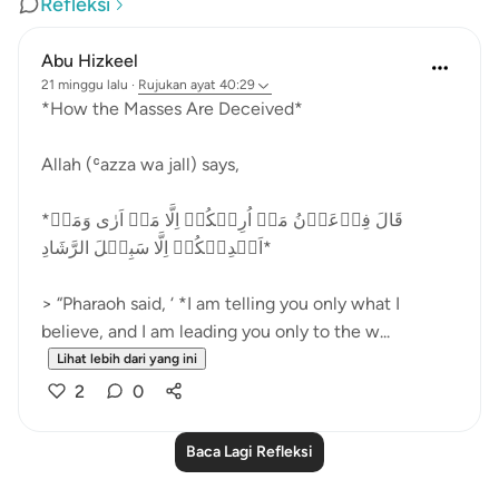
Refleksi
Abu Hizkeel
21 minggu lalu
·
Rujukan
ayat 40:29
*How the Masses Are Deceived*
Allah (ʿazza wa jall) says,
*قَالَ فِرۡعَوۡنُ مَاۤ اُرِيۡكُمۡ اِلَّا مَاۤ اَرٰى وَمَاۤ
اَهۡدِيۡكُمۡ اِلَّا سَبِيۡلَ الرَّشَادِ‏*
> “Pharaoh said, ‘ *I am telling you only what I
believe, and I am leading you only to the w...
Lihat lebih dari yang ini
2
0
Baca Lagi Refleksi