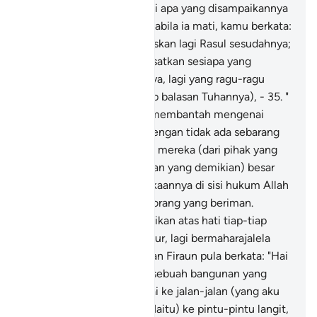
dalam keraguan mengenai apa yang disampaikannya
kepada kamu sehingga apabila ia mati, kamu berkata:
Allah tidak akan mengutuskan lagi Rasul sesudahnya;
demikianlah Allah menyesatkan sesiapa yang
melampau kederhakaannya, lagi yang ragu-ragu
kepercayaannya (terhadap balasan Tuhannya), -
35
.
"
(Iaitu) orang-orang yang membantah mengenai
maksud ayat-ayat Allah dengan tidak ada sebarang
bukti yang sampai kepada mereka (dari pihak yang
diakui benarnya). (Bantahan yang demikian) besar
kebenciannya dan kemurkaannya di sisi hukum Allah
dan di sisi bawaan orang-orang yang beriman.
Demikianlah Allah meteraikan atas hati tiap-tiap
orang yang sombong takbur, lagi bermaharajalela
pencerobohannya!"
36
.
Dan Firaun pula berkata: "Hai
Haman! Binalah untukku sebuah bangunan yang
tinggi, semoga aku sampai ke jalan-jalan (yang aku
hendak menujunya)
37
.
"(Iaitu) ke pintu-pintu langit,