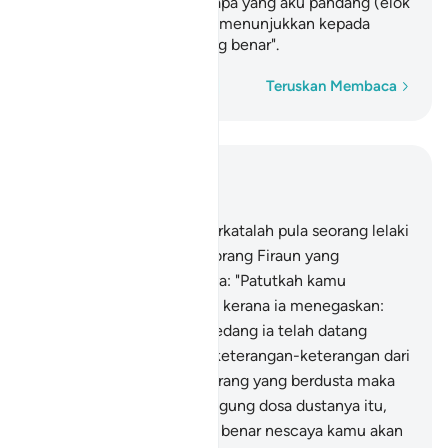
kamu melainkan dengan apa yang aku pandang (elok
dijalankan), dan aku tidak menunjukkan kepada
kamu melainkan jalan yang benar".
Perkataan demi perkataan
Teruskan Membaca
Baca dalam Konteks
Bab 40, Halaman 470, Juz 24
28
.
Dan (pada saat itu) berkatalah pula seorang lelaki
yang beriman dari orang-orang Firaun yang
menyembunyikan imannya: "Patutkah kamu
membunuh seorang lelaki kerana ia menegaskan:
`Tuhanku ialah Allah? ' - sedang ia telah datang
kepada kamu membawa keterangan-keterangan dari
Tuhan kamu? Kalau ia seorang yang berdusta maka
dia lah yang akan menanggung dosa dustanya itu,
dan kalau ia seorang yang benar nescaya kamu akan