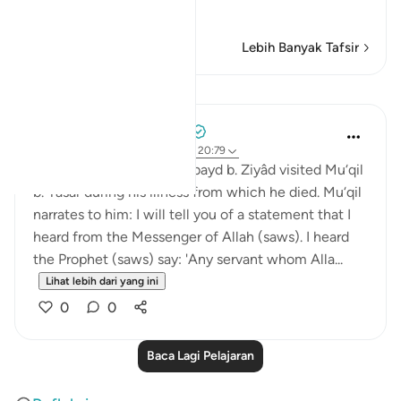
Baca Lagi
Lebih Banyak Tafsir
Pelajaran
Prophetic Commentary
8 tahun lalu
·
Rujukan
ayat 40:29, 20:79
Al-Hasan narrates that ‘Ubayd b. Ziyâd visited Mu‘qil
b. Yasâr during his illness from which he died. Mu‘qil
narrates to him: I will tell you of a statement that I
heard from the Messenger of Allah (saws). I heard
the Prophet (saws) say: 'Any servant whom Alla...
Lihat lebih dari yang ini
0
0
Baca Lagi Pelajaran