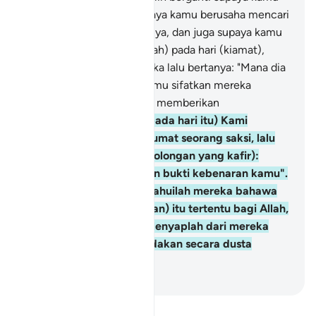
berehat padanya dan supaya kamu berusaha mencari
rezeki dari limpah kurniaNya, dan juga supaya kamu
bersyukur.
74
.
Dan (ingatlah) pada hari (kiamat),
Allah akan menyeru mereka lalu bertanya: "Mana dia
sekutu-sekutuKu yang kamu sifatkan mereka
(menjadi tuhan dan dapat memberikan
pertolongan)?"
75
.
Dan (pada hari itu) Kami
keluarkan dari tiap-tiap umat seorang saksi, lalu
Kami katakan (kepada golongan yang kafir):
"Bawalah keterangan dan bukti kebenaran kamu".
Maka (pada saat itu) ketahuilah mereka bahawa
kebenaran (hak ketuhanan) itu tertentu bagi Allah,
dan (dengan itu), hilang lenyaplah dari mereka
apa yang mereka ada-adakan secara dusta
dahulu.
-
Abdullah Muhammad Basmeih