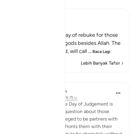
Baca Tafsir
Ibn Kathir (Abridged)
Rebuking the Idolators
This is another call by way of rebuke for those
who worshipped other gods besides Allah. The
Lord, may He be exalted, will call
…
Baca Lagi
Lebih Banyak Tafsir
Pelajaran
In the Shade of the Quran
31 minggu lalu
·
Rujukan
ayat 28:74-75
Here, a quick image of the Day of Judgement is
presented in a rhetorical question about those
beings the unbelievers alleged to be partners with
God. The surah, thus, confronts them with their
false claims, showing them to be absolutely without