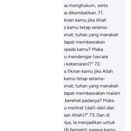
hanyalah Dia yang berkuasa menghukum, serta
kepadaNyalah kamu semua dikembalikan.
71
.
Katakanlah: "Bagaimana fikiran kamu jika Allah
menjadikan malam kepada kamu tetap selama-
lamanya hingga ke hari kiamat; tuhan yang manakah
yang lain dari Allah, yang dapat membawakan
cahaya yang menerangi kepada kamu? Maka
mengapa kamu tidak mahu mendengar (secara
memahami dan menerima kebenaran)?"
72
.
katakanlah lagi: Bagaimana fikiran kamu jika Allah
menjadikan siang kepada kamu tetap selama-
lamanya hingga ke hari kiamat; tuhan yang manakah
yang lain dari Allah, yang dapat membawakan malam
kepada kamu untuk kamu berehat padanya? Maka
mengapa kamu tidak mahu melihat (dalil-dalil dan
bukti keesaan dan kekuasaan Allah)?"
73
.
Dan di
antara rahmat pemberianNya, Ia menjadikan untuk
kamu malam dan siang (silih berganti supaya kamu