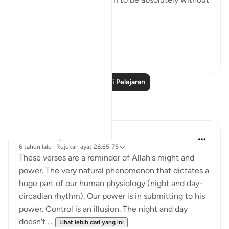
substance:
On ...
Lihat lebih dari yang ini
0
0
Baca Lagi Pelajaran
Refleksi
Hana Alasry
6 tahun lalu
·
Rujukan
ayat 28:65-75
These verses are a reminder of Allah's might and
power. The very natural phenomenon that dictates a
huge part of our human physiology (night and day-
circadian rhythm). Our power is in submitting to his
power. Control is an illusion. The night and day
doesn't ...
Lihat lebih dari yang ini