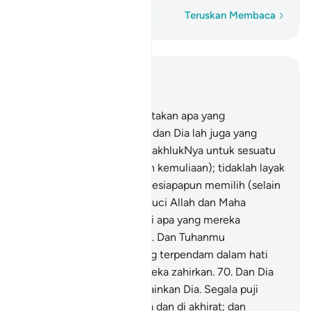
Perkataan demi perkataan
Teruskan Membaca
Baca dalam Konteks
Bab 28, Halaman 394, Juz 20
68
.
Dan Tuhanmu menciptakan apa yang
dirancangkan berlakunya, dan Dia lah juga yang
memilih (satu-satu dari makhlukNya untuk sesuatu
tugas atau keutamaan dan kemuliaan); tidaklah layak
dan tidaklah berhak bagi sesiapapun memilih (selain
dari pilihan Allah). Maha Suci Allah dan Maha
Tinggilah keadaanNya dari apa yang mereka
sekutukan denganNya.
69
.
Dan Tuhanmu
mengetahui akan apa yang terpendam dalam hati
mereka dan apa yang mereka zahirkan.
70
.
Dan Dia
lah Allah tiada Tuhan melainkan Dia. Segala puji
tertentu bagiNya, di dunia dan di akhirat; dan