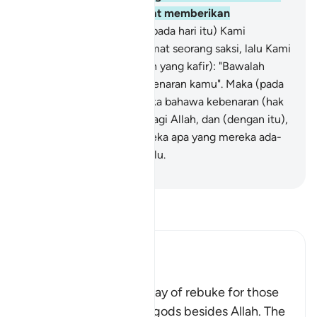
(menjadi tuhan dan dapat memberikan
pertolongan)?"
75
.
Dan (pada hari itu) Kami
keluarkan dari tiap-tiap umat seorang saksi, lalu Kami
katakan (kepada golongan yang kafir): "Bawalah
keterangan dan bukti kebenaran kamu". Maka (pada
saat itu) ketahuilah mereka bahawa kebenaran (hak
ketuhanan) itu tertentu bagi Allah, dan (dengan itu),
hilang lenyaplah dari mereka apa yang mereka ada-
adakan secara dusta dahulu.
-
Abdullah Muhammad Basmeih
Baca Tafsir
Ibn Kathir (Abridged)
Rebuking the Idolators
This is another call by way of rebuke for those
who worshipped other gods besides Allah. The