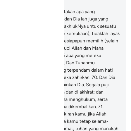
Bab 28, Halaman 394, Juz 20
68
.
Dan Tuhanmu menciptakan apa yang
dirancangkan berlakunya, dan Dia lah juga yang
memilih (satu-satu dari makhlukNya untuk sesuatu
tugas atau keutamaan dan kemuliaan); tidaklah layak
dan tidaklah berhak bagi sesiapapun memilih (selain
dari pilihan Allah). Maha Suci Allah dan Maha
Tinggilah keadaanNya dari apa yang mereka
sekutukan denganNya.
69
.
Dan Tuhanmu
mengetahui akan apa yang terpendam dalam hati
mereka dan apa yang mereka zahirkan.
70
.
Dan Dia
lah Allah tiada Tuhan melainkan Dia. Segala puji
tertentu bagiNya, di dunia dan di akhirat; dan
hanyalah Dia yang berkuasa menghukum, serta
kepadaNyalah kamu semua dikembalikan.
71
.
Katakanlah: "Bagaimana fikiran kamu jika Allah
menjadikan malam kepada kamu tetap selama-
lamanya hingga ke hari kiamat; tuhan yang manakah