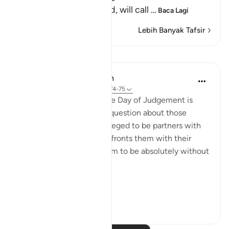
Lord, may He be exalted, will call
…
Baca Lagi
Lebih Banyak Tafsir
Pelajaran
In the Shade of the Quran
31 minggu lalu
·
Rujukan
ayat 28:74-75
Here, a quick image of the Day of Judgement is
presented in a rhetorical question about those
beings the unbelievers alleged to be partners with
God. The surah, thus, confronts them with their
false claims, showing them to be absolutely without
substance:
On ...
Lihat lebih dari yang ini
0
0