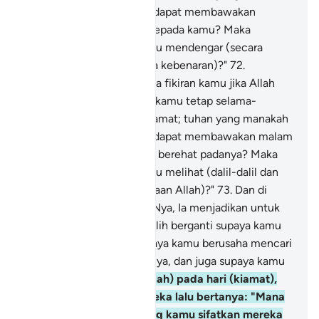
yang lain dari Allah, yang dapat membawakan
cahaya yang menerangi kepada kamu? Maka
mengapa kamu tidak mahu mendengar (secara
memahami dan menerima kebenaran)?"
72
.
katakanlah lagi: Bagaimana fikiran kamu jika Allah
menjadikan siang kepada kamu tetap selama-
lamanya hingga ke hari kiamat; tuhan yang manakah
yang lain dari Allah, yang dapat membawakan malam
kepada kamu untuk kamu berehat padanya? Maka
mengapa kamu tidak mahu melihat (dalil-dalil dan
bukti keesaan dan kekuasaan Allah)?"
73
.
Dan di
antara rahmat pemberianNya, Ia menjadikan untuk
kamu malam dan siang (silih berganti supaya kamu
berehat padanya dan supaya kamu berusaha mencari
rezeki dari limpah kurniaNya, dan juga supaya kamu
bersyukur.
74
.
Dan (ingatlah) pada hari (kiamat),
Allah akan menyeru mereka lalu bertanya: "Mana
dia sekutu-sekutuKu yang kamu sifatkan mereka