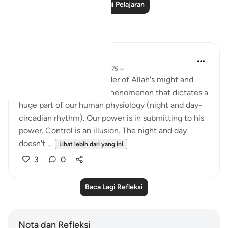
Baca Lagi Pelajaran
Refleksi
Hana Alasry
6 tahun lalu
·
Rujukan
ayat 28:65-75
These verses are a reminder of Allah's might and
power. The very natural phenomenon that dictates a
huge part of our human physiology (night and day-
circadian rhythm). Our power is in submitting to his
power. Control is an illusion. The night and day
doesn't ...
Lihat lebih dari yang ini
3
0
Baca Lagi Refleksi
Nota dan Refleksi