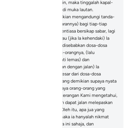
menghentikan tiupan angin, maka tinggalah kapal-
kapal itu terapung-apung di muka lautan.
Sesungguhnya yang demikian mengandungi tanda-
tanda (yang besar pengajarannya) bagi tiap-tiap
seorang (mukmin) yang sentiasa bersikap sabar, lagi
sentiasa bersyukur.
34
.
Atau (jika Ia kehendaki) Ia
binasakan kapal-kapal itu disebabkan dosa-dosa
yang dilakukan oleh orang-orangnya, (lalu
setengahnya dibiarkan mati lemas) dan
(setengahnya diselamatkan dengan jalan) Ia
memaafkan sebahagian besar dari dosa-dosa
mereka.
35
.
(Berlakunya yang demikian supaya nyata
kekuasaan Kami) dan supaya orang-orang yang
membantah ayat-ayat keterangan Kami mengetahui,
bahawa mereka tidak akan dapat jalan melepaskan
diri (dari azab seksa).
36
.
Oleh itu, apa jua yang
diberikan kepada kamu, maka ia hanyalah nikmat
kesenangan hidup di dunia ini sahaja, dan