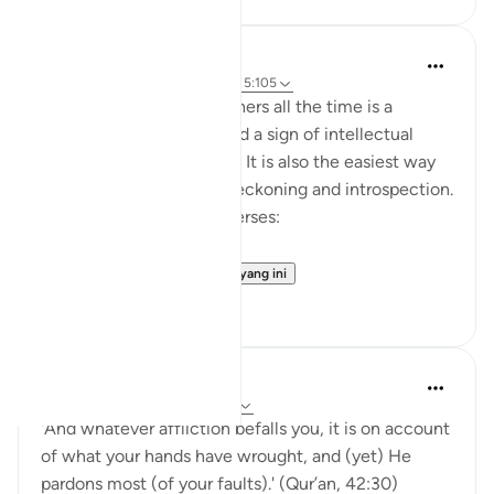
Dr. Hatem Al-Haj
4 tahun lalu
·
Rujukan
ayat 42:30, 5:105
Projecting blame onto others all the time is a
psychological disorder and a sign of intellectual
timidity and incoherence. It is also the easiest way
for people to avoid self-reckoning and introspection.
Please reflect on these verses:
يَا أَيُّهَا الَّذِينَ ...
Lihat lebih dari yang ini
30
1
Yasmin Mogahed
5 tahun lalu
·
Rujukan
ayat 42:30
'And whatever affliction befalls you, it is on account
of what your hands have wrought, and (yet) He
pardons most (of your faults).' (Qur’an, 42:30)