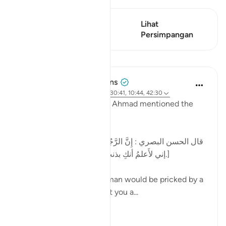
Ayat ini mempunyai 1
Lihat
Persimpangan
Persimpangan
Pelajaran
Tulayhah Tafsir Translations
2 tahun lalu
·
Rujukan
ayat 32:21, 30:41, 10:44, 42:30
In one of his works, Imam Ahmad mentioned the
following statement:
[قال الحسن البصري : إِنَّ الرَّجُل كان يُشاكُ الشوكة يقول:
إني لأَعلمُ أنكِ بذنب ، وما ظلمني ربي عز وجل.]
al-Hasan al-Basri said: A man would be pricked by a
thorn and say, 'I know that you a...
Lihat lebih dari yang ini
12
5