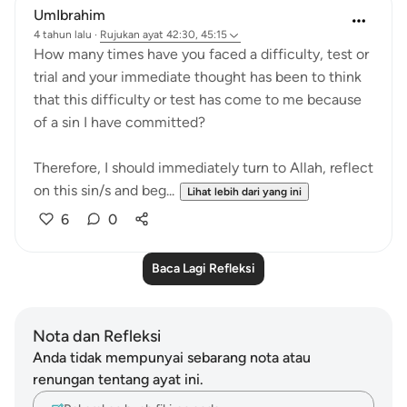
UmIbrahim
4 tahun lalu
·
Rujukan
ayat 42:30, 45:15
How many times have you faced a difficulty, test or
trial and your immediate thought has been to think
that this difficulty or test has come to me because
of a sin I have committed?
Therefore, I should immediately turn to Allah, reflect
on this sin/s and beg...
Lihat lebih dari yang ini
6
0
Baca Lagi Refleksi
Nota dan Refleksi
Anda tidak mempunyai sebarang nota atau
renungan tentang ayat ini.