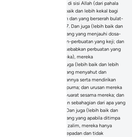
(sebaliknya) apa yang ada di sisi Allah (dari pahala
hari akhirat) adalah lebih baik dan lebih kekal bagi
orang-orang yang beriman dan yang berserah bulat-
bulat kepada Tuhannya;
37
.
Dan juga (lebih baik dan
lebih kekal bagi) orang-orang yang menjauhi dosa-
dosa besar serta perbuatan-perbuatan yang keji; dan
apabila mereka marah (disebabkan perbuatan yang
tidak patut terhadap mereka), mereka
memaafkannya;
38
.
Dan juga (lebih baik dan lebih
kekal bagi) orang-orang yang menyahut dan
menyambut perintah Tuhannya serta mendirikan
sembahyang dengan sempurna; dan urusan mereka
dijalankan secara bermesyuarat sesama mereka; dan
mereka pula mendermakan sebahagian dari apa yang
Kami beri kepadanya;
39
.
Dan juga (lebih baik dan
lebih kekal bagi) orang-orang yang apabila ditimpa
sesuatu perbuatan secara zalim, mereka hanya
bertindak membela diri (sepadan dan tidak