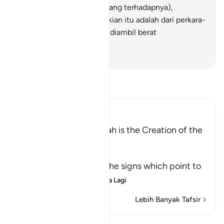
memaafkan (kesalahan orang terhadapnya),
sesungguhnya yang demikian itu adalah dari perkara-
perkara yang dikehendaki diambil berat
(melakukannya).
-
Abdullah Muhammad Basmeih
Baca Tafsir
Ibn Kathir (Abridged)
Among the Signs of Allah is the Creation of the
Heavens and the Earth
وَمِنْ ءَايَـتِهِ
(And among His Ayat) the signs which point to
His great might an
…
Baca Lagi
Lebih Banyak Tafsir
Lihat Qiraat