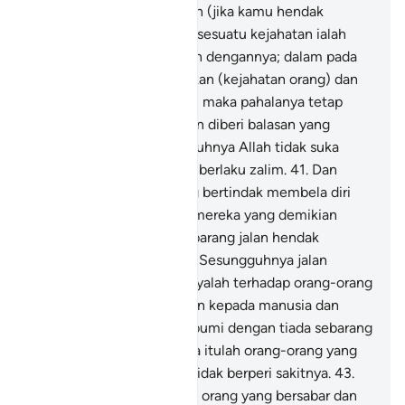
melampaui batas).
40
.
Dan (jika kamu hendak
membalas maka) balasan sesuatu kejahatan ialah
kejahatan yang bersamaan dengannya; dalam pada
itu sesiapa yang memaafkan (kejahatan orang) dan
berbuat baik (kepadanya), maka pahalanya tetap
dijamin oleh Allah (dengan diberi balasan yang
sebaik-baiknya). Sesungguhnya Allah tidak suka
kepada orang-orang yang berlaku zalim.
41
.
Dan
sesungguhnya orang yang bertindak membela diri
setelah ia dizalimi, maka mereka yang demikian
keadaannya, tidak ada sebarang jalan hendak
menyalahkan mereka.
42
.
Sesungguhnya jalan
(untuk menyalahkan) hanyalah terhadap orang-orang
yang melakukan kezaliman kepada manusia dan
bermaharajalela di muka bumi dengan tiada sebarang
alasan yang benar. Mereka itulah orang-orang yang
beroleh azab seksa yang tidak berperi sakitnya.
43
.
Dalam pada itu (ingatlah), orang yang bersabar dan