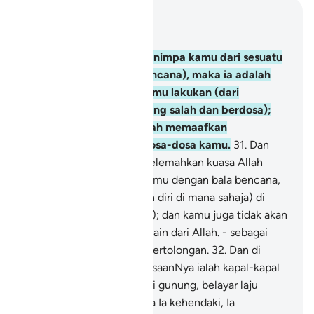
Baca dalam Konteks
Bab 42, Halaman 486, Juz 25
30
.
Dan apa jua yang menimpa kamu dari sesuatu
kesusahan (atau bala bencana), maka ia adalah
disebabkan apa yang kamu lakukan (dari
perbuatan-perbuatan yang salah dan berdosa);
dan (dalam pada itu) Allah memaafkan
sebahagian besar dari dosa-dosa kamu.
31
.
Dan
kamu tidak akan dapat melemahkan kuasa Allah
(daripada menimpakan kamu dengan bala bencana,
walaupun kamu melarikan diri di mana sahaja) di
muka bumi (atau di langit); dan kamu juga tidak akan
beroleh sesiapapun yang lain dari Allah. - sebagai
pelindung atau pemberi pertolongan.
32
.
Dan di
antara tanda-tanda kekuasaanNya ialah kapal-kapal
(yang besar tinggi) seperti gunung, belayar laju
merempuh lautan.
33
.
Jika Ia kehendaki, Ia