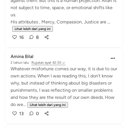
against them. But this is a human projection. Allah is
not subject to time, space, or emotional shifts like
us.
His attributes , Mercy, Compassion, Justice are ...
Lihat lebih dari yang ini
16
8
Amina Bilal
2 tahun lalu
·
Rujukan
ayat 42:30
Whatever misfortune comes our way, it is due to our
own actions. When I was reading this, I don’t know
why, but instead of thinking about big disasters or
punishments, I was reflecting on smaller problems
and how they are the result of our own deeds. How
do we...
Lihat lebih dari yang ini
13
0