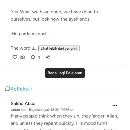
Yes. What we have done, we have done to
ourselves, but look how the ayah ends:
'He pardons most.'
The word u...
Lihat lebih dari yang ini
28
4
Baca Lagi Pelajaran
Refleksi
Salihu Abba
tahun lalu
·
Rujukan
ayat 42:30, 7:156
Many people think when they sin, they 'anger' Allah,
and unless they repent quickly, His mood turns