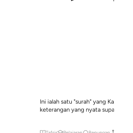
Ini ialah satu "surah" yang Kami 
keterangan yang nyata supaya kam
Tafsir
Pelajaran
Renungan
Qiraat