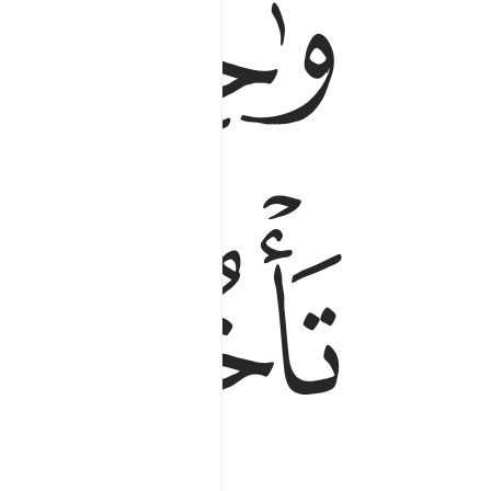
ﱏ
ﱐ
ﱕ
ﱖ