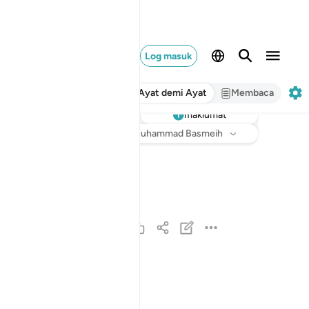
Log masuk
Ayat demi Ayat
Membaca
maklumat
Dengar
Terjemahan
: Abdullah Muhammad Basmeih
سورة انزلناها وفرضناها وانزلنا فيها ايات بينات لع
سُورَةٌ أَنزَلْنَـٰهَا وَفَرَضْنَـٰهَا وَأَنزَلْنَا فِيهَآ ءَايَـٰتٍۭ بَيِّنَـٰتٍ