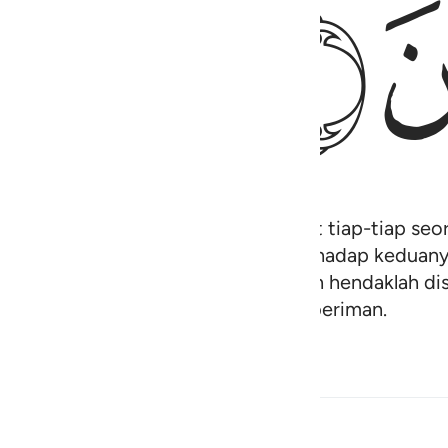
ﱧ
yang berzina, hendaklah kamu sebat tiap-tiap seor
ruhi oleh perasaan belas kasihan terhadap kedua
an kepada Allah dan hari akhirat; dan hendaklah d
sekumpulan dari orang-orang yang beriman.