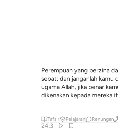
Perempuan yang berzina dan lelaki 
sebat; dan janganlah kamu dipenga
ugama Allah, jika benar kamu berim
dikenakan kepada mereka itu oleh 
Tafsir
Pelajaran
Renungan
Qiraat
24:3