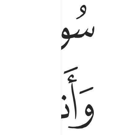
ﱁ
ﱂ
ﱄ
ﱅ