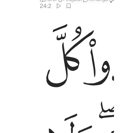
24:2
ﱎ
شهد عذابهما طايفة من المومنين ٢
ِ إِن كُنتُمْ تُؤْمِنُونَ بِٱللَّهِ وَٱلْيَوْمِ ٱلْـَٔاخِرِ ۖ وَلْيَشْهَدْ عَذَ