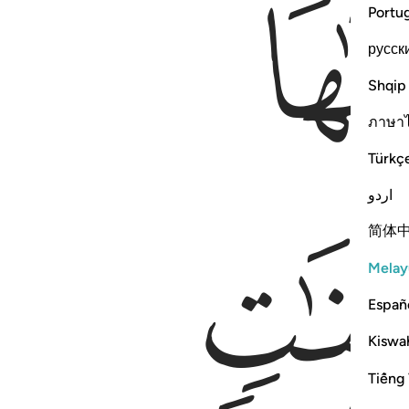
Portu
русск
Shqip
ภาษา
Türkç
اردو
简体
Melay
Españ
Kiswah
Tiếng 