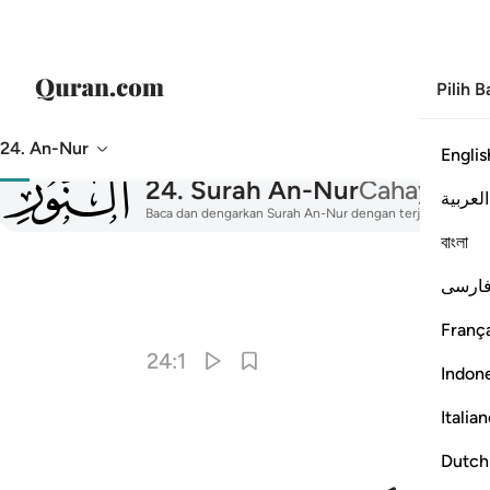
Pilih 
24. An-Nur
Englis
024
24
.
Surah An-Nur
Cahaya
العربية
Baca dan dengarkan Surah An-Nur dengan terjemahan, tafsi
বাংলা
ارسی
França
24:1
Indon
Italia
Dutch