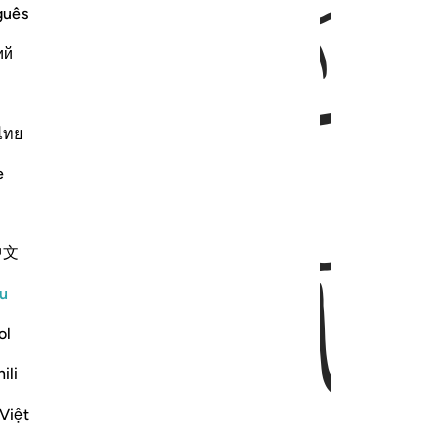
ﱃ
guês
ий
ไทย
e
ﱆ
ﱇ
中文
u
ol
ili
Việt