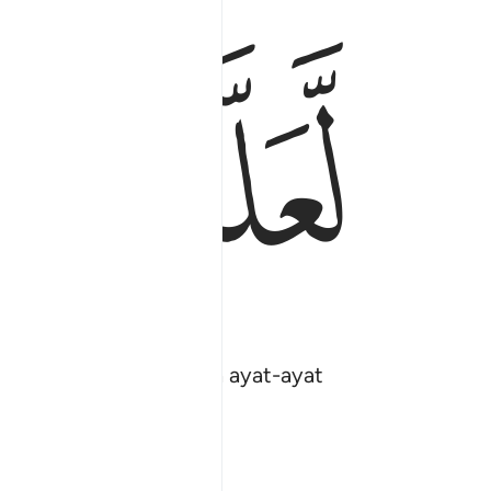
ﱈ
ﱉ
 Kami turunkan padanya ayat-ayat