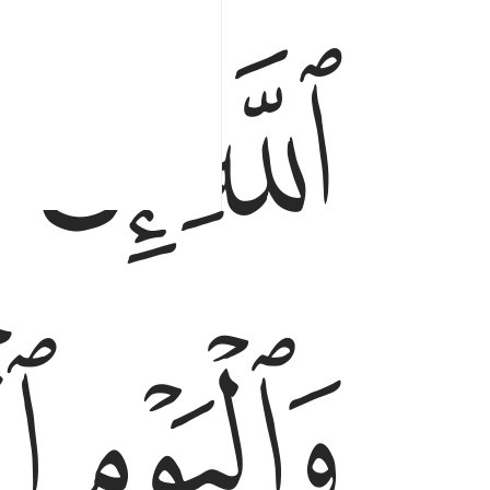
ﱚ
ﱛ
ﱜ
ﱟ
ﱠ