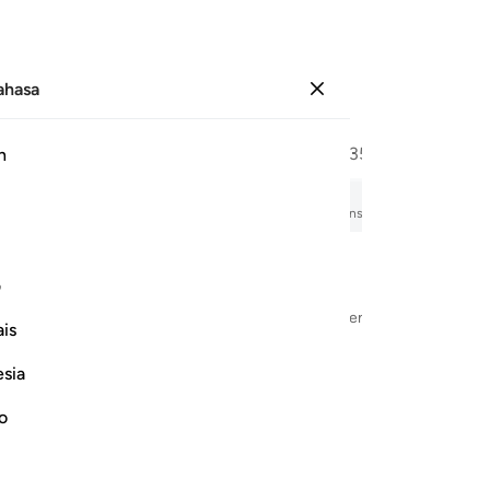
Bahasa
Log masuk
Halaman
350
Juz
18
/
Hizb
35
h
r, bacaan audio, makna perkataan demi perkataan, dan transliterasi.
ف
Dengan Nama Allah Yang Maha Pengasih lagi Maha Penyayang
is
esia
no
لكم تذكرون ١
ۢ لَّعَلَّكُمْ تَذَكَّرُونَ ١