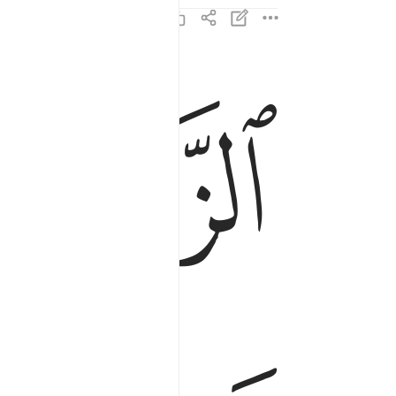
ﱋ
ﱌ
الزانية والزاني فاجلدوا كل واحد منهما ماية جلدة و
ٱلزَّانِيَةُ وَٱلزَّانِى فَٱجْلِدُوا۟ كُلَّ وَٰحِدٍۢ مِّن