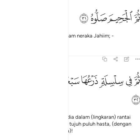
ﳎ
ﳏ
م الجحيم صلوه ٣١
ﳐ
ﳑ
ُمَّ ٱلْجَحِيمَ صَلُّوهُ ٣١
"Kemudian bakarlah dia di dalam neraka Jahiim; -
Tafsir
Pelajaran
Renungan
69:32
ﳒ
ﳓ
ﳔ
ﳕ
ﳖ
م في سلسلة ذرعها سبعون ذراعا فاسلكوه ٣٢
ﳗ
ﳘ
ُمَّ فِى سِلْسِلَةٍۢ ذَرْعُهَا سَبْعُونَ ذِرَاعًۭا فَٱسْلُكُوهُ ٣٢
ﳙ
"Selain dari itu, masukkanlah dia dalam (lingkaran) rantai
besi yang ukuran panjangnya tujuh puluh hasta, (dengan
membelitkannya ke badannya)!