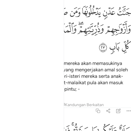
ﱽ
ﱾ
ﱿ
ﲀ
ﲁ
ﲂ
ﲃ
نات عدن يدخلونها ومن صلح من ابايهم وازواجهم وذرياتهم والملايكة يد
َنَّـٰتُ عَدْنٍۢ يَدْخُلُونَهَا وَمَن صَلَحَ مِنْ ءَابَآئِهِمْ وَأَزْوَٰجِهِمْ وَذُرِّيَّـٰتِهِمْ ۖ وَٱلْمَ
ﲄ
ﲅﲆ
ﲇ
ﲈ
ﲉ
ﲊ
ﲋ
ﲌ
ﲍ
Iaitu Syurga yang kekal yang mereka akan memasukinya
bersama-sama orang-orang yang mengerjakan amal soleh
dari ibu bapa mereka dan isteri-isteri mereka serta anak-
anak mereka; sedang malaikat-malaikat pula akan masuk
kepada mereka dari tiap-tiap pintu; -
Tafsir
Pelajaran
Renungan
Kandungan Berkaitan
13:24
لام عليكم بما صبرتم فنعم عقبى الدار ٢٤