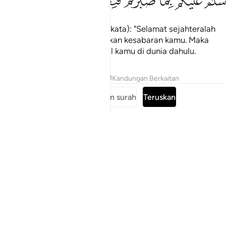
ﲎ
ﲏ
ﲐ
ﲑﲒ
ﲓ
ﲔ
ﲕ
ﲖ
َلَـٰمٌ عَلَيْكُم بِمَا صَبَرْتُمْ ۚ فَنِعْمَ عُقْبَى ٱلدَّارِ ٢٤
(Memberi hormat dengan berkata): "Selamat sejahteralah
kamu berpanjangan, disebabkan kesabaran kamu. Maka
amatlah baiknya balasan amal kamu di dunia dahulu.
Tafsir
Pelajaran
Renungan
Kandungan Berkaitan
Baca keseluruhan surah
Teruskan