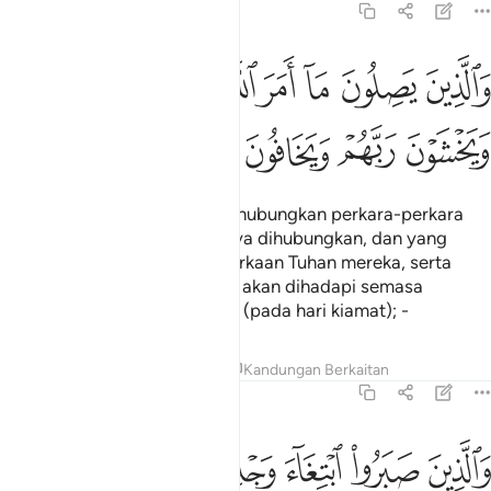
13:21
ﱛ
ﱜ
ﱝ
ﱞ
ﱟ
ﱠ
ﱡ
ﱢ
الذين يصلون ما امر الله به ان يوصل ويخشون ربهم ويخافون سوء الحس
َٱلَّذِينَ يَصِلُونَ مَآ أَمَرَ ٱللَّهُ بِهِۦٓ أَن يُوصَلَ وَيَخْشَوْنَ رَبَّهُمْ وَيَ
ﱣ
ﱤ
ﱥ
ﱦ
ﱧ
ﱨ
Dan orang-orang yang menghubungkan perkara-perkara
yang disuruh oleh Allah supaya dihubungkan, dan yang
menaruh bimbang akan kemurkaan Tuhan mereka, serta
takut kepada kesukaran yang akan dihadapi semasa
soaljawab dan hitungan amal (pada hari kiamat); -
Tafsir
Pelajaran
Renungan
Kandungan Berkaitan
13:22
ﱩ
ﱪ
ﱫ
ﱬ
ﱭ
ﱮ
الذين صبروا ابتغاء وجه ربهم واقاموا الصلاة وانفقوا مما رزقناهم سرا و
َٱلَّذِينَ صَبَرُوا۟ ٱبْتِغَآءَ وَجْهِ رَبِّهِمْ وَأَقَامُوا۟ ٱلصَّلَوٰةَ وَأَنف