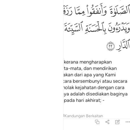
ﱯ
ﱰ
ﱱ
ﱲ
ﱳ
ﱴ
ﱵ
ﱶ
ﱷ
ﱸ
ﱹ
ﱺ
ﱻ
ﱼ
Dan orang-orang yang sabar kerana mengharapkan
keredaan Tuhan mereka semata-mata, dan mendirikan
sembahyang, serta mendermakan dari apa yang Kami
kurniakan kepada mereka, secara bersembunyi atau secara
terbuka; dan mereka pula menolak kejahatan dengan cara
yang baik; mereka itu semuanya adalah disediakan baginya
balasan yang sebaik-baiknya pada hari akhirat; -
Tafsir
Pelajaran
Renungan
Kandungan Berkaitan
13:23