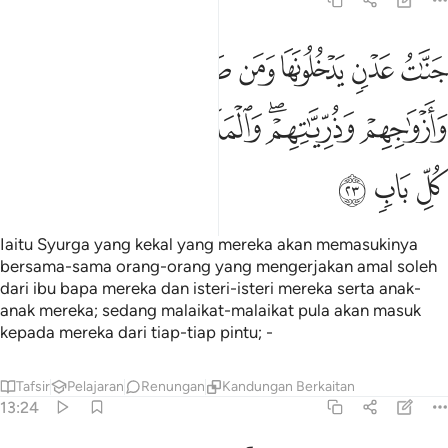
13:23
ﱽ
ﱾ
ﱿ
ﲀ
ﲁ
ﲂ
ﲃ
نات عدن يدخلونها ومن صلح من ابايهم وازواجهم وذرياتهم والملايكة يد
َنَّـٰتُ عَدْنٍۢ يَدْخُلُونَهَا وَمَن صَلَحَ مِنْ ءَابَآئِهِمْ وَأَزْوَٰجِهِمْ وَذُرِّيَّـٰتِهِمْ ۖ وَٱلْمَ
ﲄ
ﲅﲆ
ﲇ
ﲈ
ﲉ
ﲊ
ﲋ
ﲌ
ﲍ
Iaitu Syurga yang kekal yang mereka akan memasukinya
bersama-sama orang-orang yang mengerjakan amal soleh
dari ibu bapa mereka dan isteri-isteri mereka serta anak-
anak mereka; sedang malaikat-malaikat pula akan masuk
kepada mereka dari tiap-tiap pintu; -
Tafsir
Pelajaran
Renungan
Kandungan Berkaitan
13:24