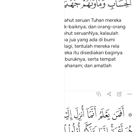
ﳨ
ﳩ
ﳪﳫ
ﳬ
ﳭ
ﳮ
Bagi orang-orang yang menyahut seruan Tuhan mereka
sahajalah balasan yang sebaik-baiknya; dan orang-orang
yang ingkar yang tidak menyahut seruanNya, kalaulah
mereka mempunyai segala apa jua yang ada di bumi
disertai dengan sebanyak itu lagi, tentulah mereka rela
menebus diri dengannya. mereka itu disediakan baginya
hitungan hisab yang seburuk-buruknya, serta tempat
kembali mereka ialah neraka jahanam; dan amatlah
buruknya tempat tinggal itu.
Tafsir
Pelajaran
Renungan
13:19
ﱁ ﱂ
ﱃ
ﱄ
ﱅ
ﱆ
ﱇ
ﱈ
ﱉ
ﱊ
فمن يعلم انما انزل اليك من ربك الحق كمن هو اعمى انما يتذكر اولو الال
َفَمَن يَعْلَمُ أَنَّمَآ أُنزِلَ إِلَيْكَ مِن رَّبِّكَ ٱلْحَقُّ كَمَنْ هُوَ أَعْمَىٰٓ ۚ 
ﱋ
ﱌﱍ
ﱎ
ﱏ
ﱐ
ﱑ
ﱒ