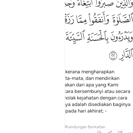
ﱩ
ﱪ
ﱫ
ﱬ
ﱭ
ﱮ
َٱلَّذِينَ صَبَرُوا۟ ٱبْتِغَآءَ وَجْهِ رَبِّهِمْ وَأَقَامُوا۟ ٱلصَّلَوٰةَ وَأَنف
ﱯ
ﱰ
ﱱ
ﱲ
ﱳ
ﱴ
ﱵ
ﱶ
ﱷ
ﱸ
ﱹ
ﱺ
ﱻ
ﱼ
Dan orang-orang yang sabar kerana mengharapkan
keredaan Tuhan mereka semata-mata, dan mendirikan
sembahyang, serta mendermakan dari apa yang Kami
kurniakan kepada mereka, secara bersembunyi atau secara
terbuka; dan mereka pula menolak kejahatan dengan cara
yang baik; mereka itu semuanya adalah disediakan baginya
balasan yang sebaik-baiknya pada hari akhirat; -
Tafsir
Pelajaran
Renungan
Kandungan Berkaitan