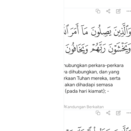
Tafsir
Pelajaran
Renungan
13:21
ﱛ
ﱜ
ﱝ
ﱞ
ﱟ
ﱠ
ﱡ
ﱢ
الذين يصلون ما امر الله به ان يوصل ويخشون ربهم ويخافون سوء الحس
َٱلَّذِينَ يَصِلُونَ مَآ أَمَرَ ٱللَّهُ بِهِۦٓ أَن يُوصَلَ وَيَخْشَوْنَ رَبَّهُمْ وَيَ
ﱣ
ﱤ
ﱥ
ﱦ
ﱧ
ﱨ
Dan orang-orang yang menghubungkan perkara-perkara
yang disuruh oleh Allah supaya dihubungkan, dan yang
menaruh bimbang akan kemurkaan Tuhan mereka, serta
takut kepada kesukaran yang akan dihadapi semasa
soaljawab dan hitungan amal (pada hari kiamat); -
Tafsir
Pelajaran
Renungan
Kandungan Berkaitan
13:22
الذين صبروا ابتغاء وجه ربهم واقاموا الصلاة وانفقوا مما رزقناهم سرا و