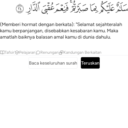
ﲎ
ﲏ
ﲐ
ﲑﲒ
ﲓ
لام عليكم بما صبرتم فنعم عقبى الدار ٢٤
ﲔ
ﲕ
ﲖ
َلَـٰمٌ عَلَيْكُم بِمَا صَبَرْتُمْ ۚ فَنِعْمَ عُقْبَى ٱلدَّارِ ٢٤
(Memberi hormat dengan berkata): "Selamat sejahteralah
kamu berpanjangan, disebabkan kesabaran kamu. Maka
amatlah baiknya balasan amal kamu di dunia dahulu.
Tafsir
Pelajaran
Renungan
Kandungan Berkaitan
Baca keseluruhan surah
Teruskan