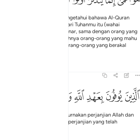
Maka adakah orang yang mengetahui bahawa Al-Quran
yang diturunkan kepadamu dari Tuhanmu itu (wahai
Muhammad) perkara yang benar, sama dengan orang yang
buta matahatinya? Sesungguhnya orang-orang yang mahu
memikirkan hal itu hanyalah orang-orang yang berakal
sempurna.
Tafsir
Pelajaran
Renungan
13:20
ﱓ
ﱔ
ﱕ
ﱖ
ﱗ
لذين يوفون بعهد الله ولا ينقضون الميثاق ٢٠
ﱘ
ﱙ
ﱚ
لَّذِينَ يُوفُونَ بِعَهْدِ ٱللَّهِ وَلَا يَنقُضُونَ ٱلْمِيثَـٰقَ ٢٠
Orang-orang yang menyempurnakan perjanjian Allah dan
tidak merombak (mencabuli) perjanjian yang telah
diperteguhkan itu; -