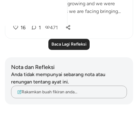
of our eldest children are growing and we were
discussing the challenges we are facing bringing...
Lihat lebih dari yang ini
16
1
471
Baca Lagi Refleksi
Nota dan Refleksi
Anda tidak mempunyai sebarang nota atau
renungan tentang ayat ini.
Rakamkan buah fikiran anda…