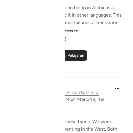
💭 The mention of the Qur’an being in Arabic is a
caution to those who read it in other languages. This
prepares them for the natural failures of translation
they will fin...
Lihat lebih dari yang ini
0
0
119
Baca Lagi Pelajaran
Refleksi
Razia Zahra
2 tahun lalu
·
Rujukan
ayat 12:2-3, 26:160-174, 12:111
In the Name of Allah, the Most Merciful, the
Especially Merciful,
Today, I met with my Lebanese friend. We were
discussing politics and parenting in the West. Both