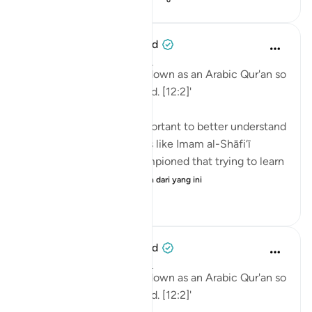
When the Stars Prostrated
5 tahun lalu
·
Rujukan
ayat 12:2
'Indeed, We have sent it down as an Arabic Qur'an so
that you might understand. [12:2]'
💭 Studying Arabic is important to better understand
the Qur'an. Great scholars like Imam al-Shāfi‘ī
(raḥimahullāh) even championed that trying to learn
Arabic is a religi...
Lihat lebih dari yang ini
0
0
90
When the Stars Prostrated
5 tahun lalu
·
Rujukan
ayat 12:2
'Indeed, We have sent it down as an Arabic Qur'an so
that you might understand. [12:2]'