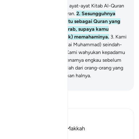
1
.
Alif, Laam, Raa'. Ini ialah ayat-ayat Kitab Al-Quran
yang menyatakan kebenaran.
2
.
Sesungguhnya
Kami menurunkan kitab itu sebagai Quran yang
dibaca dengan bahasa Arab, supaya kamu
(menggunakan akal untuk) memahaminya.
3
.
Kami
ceritakan kepadamu (wahai Muhammad) seindah-
indah kisah dengan jalan Kami wahyukan kepadamu
Al-Quran ini, padahal sebenarnya engkau sebelum
datangnya wahyu itu, adalah dari orang-orang yang
tidak pernah menyedari akan halnya.
-
Abdullah Muhammad Basmeih
Baca Tafsir
Ibn Kathir (Abridged)
Which was revealed in Makkah
بِسْمِ اللَّهِ الرَّحْمَـنِ الرَّحِيمِ