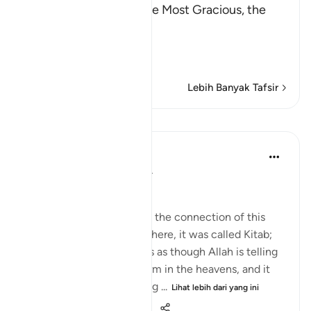
In the Name of Allah, the Most Gracious, the
Most Merciful.
Qualities of the Qur'an
In
…
Baca Lagi
Lebih Banyak Tafsir
Pelajaran
Nouman Ali Khan
4 tahun lalu
·
Rujukan
ayat 12:2
AN ARABIC RECITAL
Let’s start by appreciating the connection of this
Ayah to the one before. There, it was called Kitab;
here, it is called Quran. It’s as though Allah is telling
us that it's in a written form in the heavens, and it
was turned into something ...
Lihat lebih dari yang ini
34
2
1,235