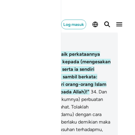
Log masuk
ca dalam Konteks
 41, Halaman 480, Juz 24
.
Dan tidak ada yang lebih baik perkataannya
ripada orang yang menyeru kepada (mengesakan
n mematuhi perintah) Allah, serta ia sendiri
ngerjakan amal yang soleh, sambil berkata:
esungguhnya aku adalah dari orang-orang Islam
ang berserah bulat-bulat kepada Allah)!"
34
.
Dan
daklah sama (kesannya dan hukumnya) perbuatan
ng baik dan perbuatan yang jahat. Tolaklah
ejahatan yang ditujukan kepadamu) dengan cara
ng lebih baik; apabila engkau berlaku demikian maka
ang yang menaruh rasa permusuhan terhadapmu,