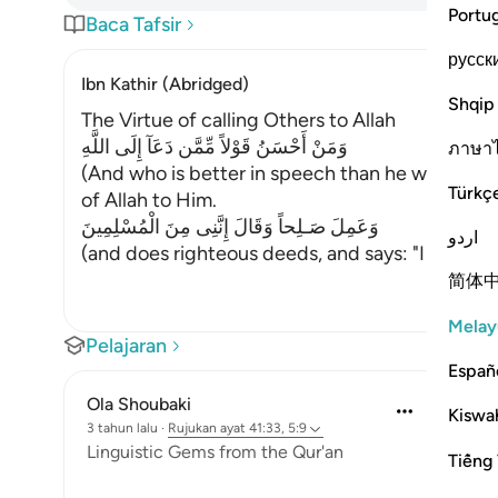
Portu
Baca Tafsir
русск
Ibn Kathir (Abridged)
Shqip
The Virtue of calling Others to Allah
وَمَنْ أَحْسَنُ قَوْلاً مِّمَّن دَعَآ إِلَى اللَّهِ
ภาษา
(And who is better in speech than he who invites
Türkç
of Allah to Him.
وَعَمِلَ صَـلِحاً وَقَالَ إِنَّنِى مِنَ الْمُسْلِمِينَ
اردو
(and does righteous deeds, and says: "I am one
简体
Melay
Pelajaran
Españ
Ola Shoubaki
Kiswah
3 tahun lalu
·
Rujukan
ayat 41:33, 5:9
Linguistic Gems from the Qur'an
Tiếng 