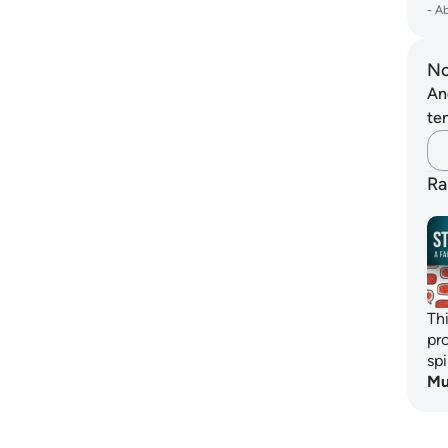
-
A
No
An
ten
Ra
Th
pr
sp
Mu