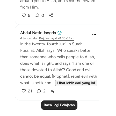
around you to Allah, and seek the reward
from Him.
5
0
Abdul Nasir Jangda
4 tahun lalu
·
Rujukan
ayat 41:33-34
In the twenty-fourth juz’, in Surah
Fussilat, Allah says: 'Who speaks better
than someone who calls people to Allah,
does what is right, and says, ‘I am one of
those devoted to Allah’? Good and evil
cannot be equal. [Prophet], repel evil with
what is better an...
Lihat lebih dari yang ini
21
2
Baca Lagi Pelajaran