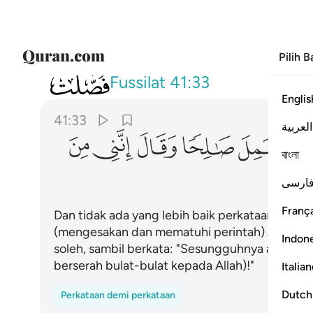
Pilih 
041
ومن احسن قولا ممن دعا الى الله وعم
Fussilat
41:33
Englis
41:33
العربية
ﱳ
ﱴ
ﱵ
ﱶ
ﱷ
বাংলা
ارسی
França
Dan tidak ada yang lebih baik perkataannya d
(mengesakan dan mematuhi perintah) Allah, ser
Indon
soleh, sambil berkata: "Sesungguhnya aku adal
berserah bulat-bulat kepada Allah)!"
Italia
Dutch
Perkataan demi perkataan