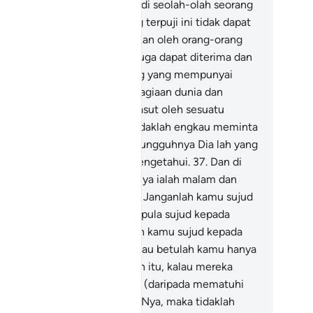
ngan serta merta akan menjadi seolah-olah seorang
abat karib.
35
.
Dan sifat yang terpuji ini tidak dapat
terima dan diamalkan melainkan oleh orang-orang
ng bersikap sabar, dan tidak juga dapat diterima dan
amalkan melainkan oleh orang yang mempunyai
hagian yang besar dari kebahagiaan dunia dan
irat.
36
.
Dan jika engkau dihasut oleh sesuatu
sutan dari Syaitan, maka hendaklah engkau meminta
rlindungan kepada Allah. Sesungguhnya Dia lah yang
ha Mendengar, lagi Maha Mengetahui.
37
.
Dan di
tara tanda-tanda kekuasaanNya ialah malam dan
ang, serta matahari dan bulan. Janganlah kamu sujud
pada matahari dan janganlah pula sujud kepada
lan, dan sebaliknya hendaklah kamu sujud kepada
lah yang menciptakannya, kalau betulah kamu hanya
ribadat kepada Allah.
38
.
Oleh itu, kalau mereka
tap ingkar dengan angkuhnya (daripada mematuhi
rintah Allah dan mengesakanNya, maka tidaklah