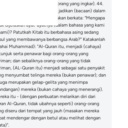
rperi sakitnya (kepada orang-orang yang ingkar).
44
.
n kalaulah Al-Quran itu Kami jadikan (bacaan) dalam
hasa asing, tentulah mereka akan berkata: "Mengapa
dak dijelaskan ayat-ayatnya (dalam bahasa yang kami
hami)? Patutkah Kitab itu berbahasa asing sedang
sul yang membawanya berbangsa Arab?" Katakanlah
ahai Muhammad): "Al-Quran itu, menjadi (cahaya)
tunjuk serta penawar bagi orang-orang yang
riman; dan sebaliknya orang-orang yang tidak
riman, (AL-Quran itu) menjadi sebagai satu penyakit
ng menyumbat telinga mereka (bukan penawar); dan
 juga merupakan gelap-gelita yang menimpa
andangan) mereka (bukan cahaya yang menerangi).
reka itu - (dengan perbuatan melarikan diri dari
aran Al-Quran, tidak ubahnya seperti) orang-orang
ng diseru dari tempat yang jauh (masakan mereka
pat mendengar dengan betul atau melihat dengan
ta)".