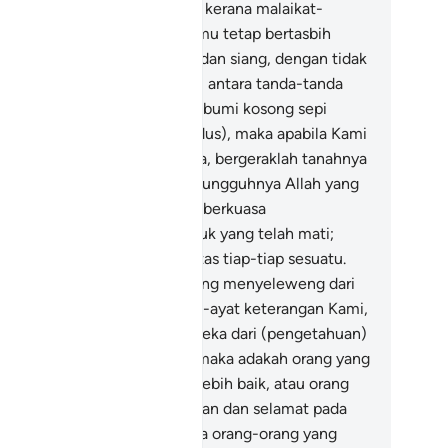
njejaskan kebesaran Tuhan), kerana malaikat-
laikat yang ada di sisi Tuhanmu tetap bertasbih
padaNya pada waktu malam dan siang, dengan tidak
reka merasa jemu.
39
.
Dan di antara tanda-tanda
kuasaanNya, engkau melihat bumi kosong sepi
alam keadaan kering dan tandus), maka apabila Kami
nurunkan hujan menimpanya, bergeraklah tanahnya
rta suburlah tanamannya. Sesungguhnya Allah yang
nghidupkannya sudah tentu berkuasa
nghidupkan makhluk-makhluk yang telah mati;
sungguhnya Ia Maha Kuasa atas tiap-tiap sesuatu.
.
Sebenarnya orang-orang yang menyeleweng dari
lan yang benar mengenai ayat-ayat keterangan Kami,
dak terselindung keadaan mereka dari (pengetahuan)
mi. (Kalau sudah demikian), maka adakah orang yang
humbankan ke dalam neraka lebih baik, atau orang
ng datang dalam keadaan aman dan selamat pada
ri kiamat? (Katakanlah kepada orang-orang yang