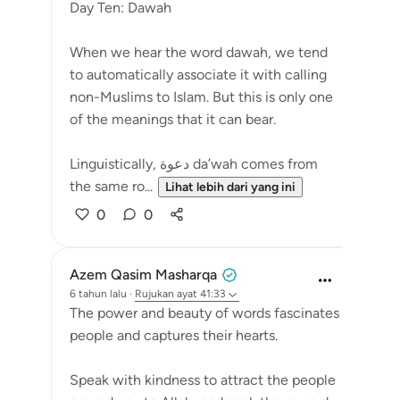
Day Ten: Dawah
When we hear the word dawah, we tend
to automatically associate it with calling
non-Muslims to Islam. But this is only one
of the meanings that it can bear.
Linguistically, دعوة da’wah comes from
the same ro...
Lihat lebih dari yang ini
0
0
Azem Qasim Masharqa
6 tahun lalu
·
Rujukan
ayat 41:33
The power and beauty of words fascinates
people and captures their hearts.
Speak with kindness to attract the people