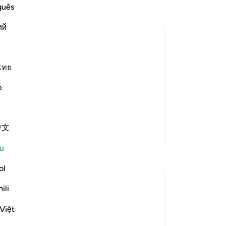
de
guês
sah
ий
di
ya
di
ba
ไทย
 to Allah,) means, he calls the servants
akh
e
ha
pe
 of the
…
Baca Lagi
Ma
中文
an
Lebih Banyak Tafsir
si
u
ke
Refleksi
bu
ol
Al
Fatima Shahbaz
ili
be
33 minggu lalu
·
Rujukan
ayat 41:33
After reading Faith Based Response to
te
Việt
Hate lesson 2 on the Quran.com I realized
pe