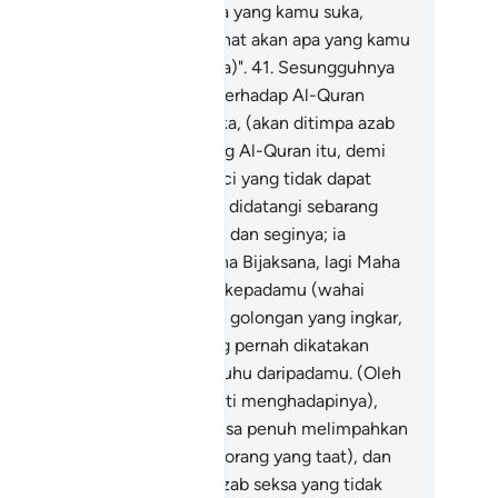
nyeleweng itu): "Buatlah apa yang kamu suka,
sungguhnya Allah Maha Melihat akan apa yang kamu
kukan (dan akan membalasnya)".
41
.
Sesungguhnya
ang-orang yang kufur ingkar terhadap Al-Quran
tika sampainya kepada mereka, (akan ditimpa azab
ksa yang tidak terperi); sedang Al-Quran itu, demi
sungguhnya sebuah Kitab Suci yang tidak dapat
andingi,
42
.
Yang tidak dapat didatangi sebarang
palsuan dari mana-mana arah dan seginya; ia
turunkan dari Tuhan Yang Maha Bijaksana, lagi Maha
puji.
43
.
Apa yang dikatakan kepadamu (wahai
hammad, dari celaan-celaan golongan yang ingkar,
dak lain) hanyalah seperti yang pernah dikatakan
pada Rasul-rasul yang terdahuhu daripadamu. (Oleh
u bersabarlah dengan cekal hati menghadapinya),
sungguhnya Tuhanmu berkuasa penuh melimpahkan
ampunanNya (kepada orang-orang yang taat), dan
rkuasa penuh menimpakan azab seksa yang tidak