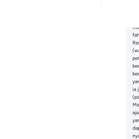
10
4
te
Da
Baca Lagi Refleksi
ba
ti
fa
Ra
(w
pe
be
be
ya
ia
(p
Me
aj
ya
da
nya