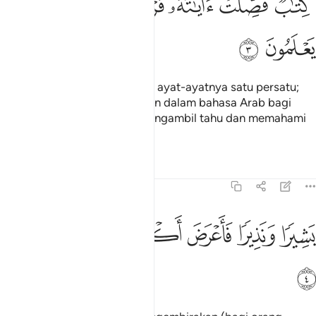
ﱈ
ﱉ
ﱊ
ﱋ
ﱌ
ﱍ
ِتَـٰبٌۭ فُصِّلَتْ ءَايَـٰتُهُۥ قُرْءَانًا عَرَبِيًّۭا لِّقَوْمٍۢ يَعْلَمُونَ ٣
ﱎ
ﱏ
Sebuah Kitab yang dijelaskan ayat-ayatnya satu persatu;
iaitu Al-Quran yang diturunkan dalam bahasa Arab bagi
faedah orang-orang yang mengambil tahu dan memahami
kandungannya.
Tafsir
Pelajaran
Renungan
41:4
ﱐ
ﱑ
ﱒ
ﱓ
شيرا ونذيرا فاعرض اكثرهم فهم لا يسمعون ٤
ﱔ
ﱕ
ﱖ
َشِيرًۭا وَنَذِيرًۭا فَأَعْرَضَ أَكْثَرُهُمْ فَهُمْ لَا يَسْمَعُونَ ٤
ﱗ