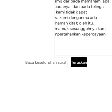
berlapis-lapis (menghalang kami) daripada memahami apa
yang engkau serukan kami kepadanya, dan pada telinga
kami penyumbat (menjadikan kami tidak dapat
mendengarnya), serta di antara kami denganmu ada
sekatan (yang memisahkan fahaman kita); oleh itu,
bekerjalah engkau (untuk ugamamu), sesungguhnya kami
juga tetap bekerja (untuk mempertahankan kepercayaan
kami)! "
Tafsir
Pelajaran
Renungan
Baca keseluruhan surah
Teruskan