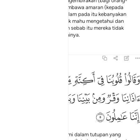
Ia membawa berita yang mengembirakan (bagi orang-
orang yang beriman) dan membawa amaran (kepada
orang-orang yang ingkar); dalam pada itu kebanyakan
mereka berpaling ingkar (tidak mahu mengetahui dan
memahaminya), maka dengan sebab itu mereka tidak
menerima dan tidak mematuhinya.
Tafsir
Pelajaran
Renungan
41:5
ﱘ
ﱙ
ﱚ
ﱛ
ﱜ
ﱝ
ﱞ
ﱟ
قالوا قلوبنا في اكنة مما تدعونا اليه وفي اذاننا وقر ومن بيننا وبينك حج
َقَالُوا۟ قُلُوبُنَا فِىٓ أَكِنَّةٍۢ مِّمَّا تَدْعُونَآ إِلَيْهِ وَفِىٓ ءَاذَانِنَا وَقْرٌۭ وَمِنۢ بَيْنِ
ﱠ
ﱡ
ﱢ
ﱣ
ﱤ
ﱥ
ﱦ
ﱧ
ﱨ
ﱩ
Dan mereka berkata: "Hati kami dalam tutupan yang