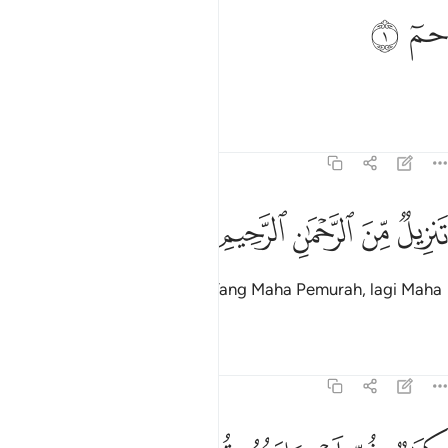
م ١
ﱁ
ﱂ
مٓ ١
Haa, Miim
Tafsir
Pelajaran
Renungan
41:2
ﱃ
ﱄ
ﱅ
نزيل من الرحمان الرحيم ٢
ﱆ
ﱇ
َنزِيلٌۭ مِّنَ ٱلرَّحْمَـٰنِ ٱلرَّحِيمِ ٢
Turunnya Kitab ini dari Allah Yang Maha Pemurah, lagi Maha
Mengasihani.
Tafsir
Pelajaran
Renungan
41:3
تاب فصلت اياته قرانا عربيا لقوم يعلمون ٣