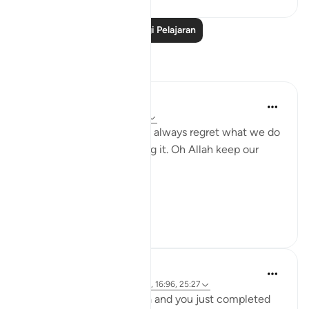
Baca Lagi Pelajaran
Refleksi
gemi hartojo
5 tahun lalu
·
Rujukan
ayat 25:27
Subhannallah we humans always regret what we do
and yet we keep repeating it. Oh Allah keep our
hearts clear and straight.
Aamiin.
11
2
A Siddiqui
5 tahun lalu
·
Rujukan
ayat 88:8-9, 16:96, 25:27
Imagine you are in Mecca and you just completed