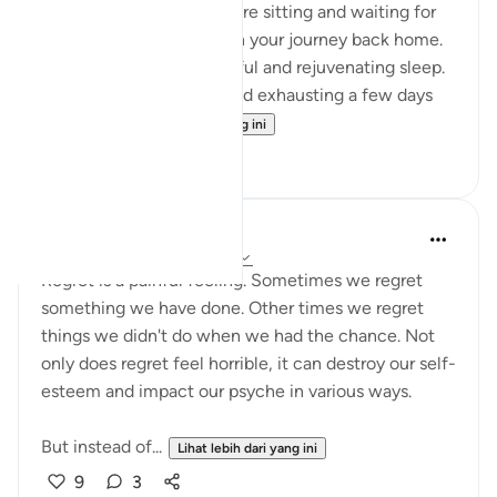
your Hajj yesterday. You are sitting and waiting for
your bus so you can begin your journey back home.
You had a night of peaceful and rejuvenating sleep.
What felt so strenuous and exhausting a few days
ago is n...
Lihat lebih dari yang ini
34
5
A Siddiqui
6 tahun lalu
·
Rujukan
ayat 25:27
Regret is a painful feeling. Sometimes we regret
something we have done. Other times we regret
things we didn't do when we had the chance. Not
only does regret feel horrible, it can destroy our self-
esteem and impact our psyche in various ways.
But instead of...
Lihat lebih dari yang ini
9
3