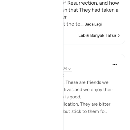
The Terrors of the Day of Resurrection, and how
the Wrongdoers will wish that They had taken a
Path with the Messenger
Here Allah tells us about the te
…
Baca Lagi
Lebih Banyak Tafsir
Pelajaran
Taimiyyah Zubair
3 tahun lalu
·
Rujukan
ayat 25:27-29
Friends are of three kinds:
1. Those that are like food. These are friends we
need, they are part of our lives and we enjoy their
company. But moderation is good.
2. Those that are like medication. They are bitter
because of their honesty but stick to them fo...
Lihat lebih dari yang ini
26
5