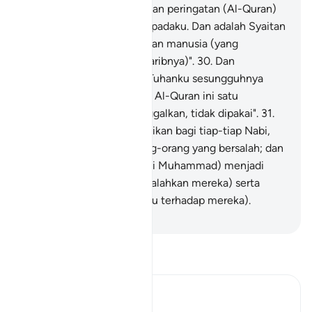
menyesatkan daku dari jalan peringatan (Al-Quran)
setelah ia disampaikan kepadaku. Dan adalah Syaitan
itu sentiasa mengecewakan manusia (yang
menjadikan dia sahabat karibnya)".
30
.
Dan
berkatalah Rasul: "Wahai Tuhanku sesungguhnya
kaumku telah menjadikan Al-Quran ini satu
perlembagaan yang ditinggalkan, tidak dipakai".
31
.
Dan demikianlah Kami jadikan bagi tiap-tiap Nabi,
musuh dari kalangan orang-orang yang bersalah; dan
cukuplah Tuhanmu (wahai Muhammad) menjadi
Pemimpin (ke jalan mengalahkan mereka) serta
menjadi Penolong (bagimu terhadap mereka).
-
Abdullah Muhammad Basmeih
Baca Tafsir
Ibn Kathir (Abridged)