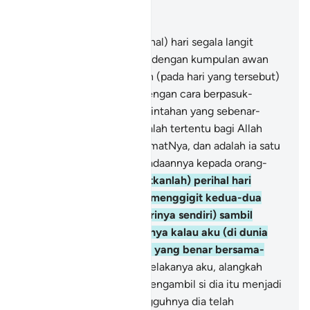
Baca dalam Konteks
Bab 25, Halaman 362, Juz 19
25
.
Dan (sebutkanlah perihal) hari segala langit
pecah-belah (disertakan) dengan kumpulan awan
(yang berisi malaikat), dan (pada hari yang tersebut)
diturunkan malaikat itu dengan cara berpasuk-
pasukan.
26
.
Kuasa pemerintahan yang sebenar-
benarnya pada hari itu adalah tertentu bagi Allah
Yang Maha melimpah rahmatNya, dan adalah ia satu
masa yang amat sukar keadaannya kepada orang-
orang kafir.
27
.
Dan (ingatkanlah) perihal hari
orang-orang yang zalim menggigit kedua-dua
tangannya (marahkan dirinya sendiri) sambil
berkata: "Alangkah baiknya kalau aku (di dunia
dahulu) mengambil jalan yang benar bersama-
sama Rasul?
28
.
"Wahai celakanya aku, alangkah
baiknya kalau aku tidak mengambil si dia itu menjadi
sahabat karib!
29
.
"Sesungguhnya dia telah