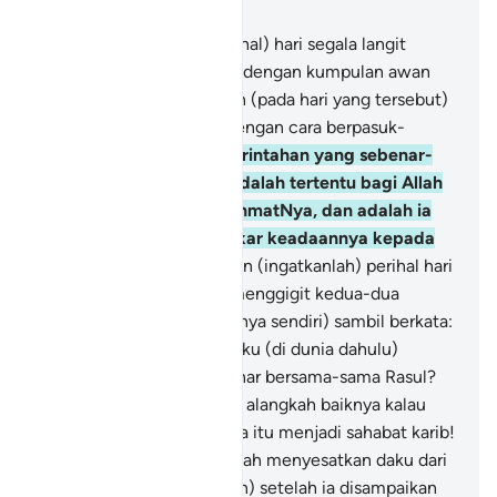
Bab 25, Halaman 362, Juz 19
25
.
Dan (sebutkanlah perihal) hari segala langit
pecah-belah (disertakan) dengan kumpulan awan
(yang berisi malaikat), dan (pada hari yang tersebut)
diturunkan malaikat itu dengan cara berpasuk-
pasukan.
26
.
Kuasa pemerintahan yang sebenar-
benarnya pada hari itu adalah tertentu bagi Allah
Yang Maha melimpah rahmatNya, dan adalah ia
satu masa yang amat sukar keadaannya kepada
orang-orang kafir.
27
.
Dan (ingatkanlah) perihal hari
orang-orang yang zalim menggigit kedua-dua
tangannya (marahkan dirinya sendiri) sambil berkata:
"Alangkah baiknya kalau aku (di dunia dahulu)
mengambil jalan yang benar bersama-sama Rasul?
28
.
"Wahai celakanya aku, alangkah baiknya kalau
aku tidak mengambil si dia itu menjadi sahabat karib!
29
.
"Sesungguhnya dia telah menyesatkan daku dari
jalan peringatan (Al-Quran) setelah ia disampaikan