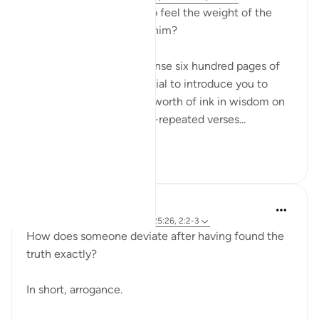
How do we even begin to feel the weight of the
names Ar-Rahman Ar-Rahim?
When you want to condense six hundred pages of
guidance with the potential to introduce you to
more than seven oceans worth of ink in wisdom on
top of that into seven oft-repeated verses...
Lihat lebih dari yang ini
17
1
Sirotum Daud
7 minggu lalu
·
Rujukan
ayat 3:8, 25:26, 2:2-3
How does someone deviate after having found the
truth exactly?
In short, arrogance.