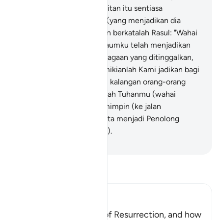
kepadaku. Dan adalah Syaitan itu sentiasa
mengecewakan manusia (yang menjadikan dia
sahabat karibnya)".
30
.
Dan berkatalah Rasul: "Wahai
Tuhanku sesungguhnya kaumku telah menjadikan
Al-Quran ini satu perlembagaan yang ditinggalkan,
tidak dipakai".
31
.
Dan demikianlah Kami jadikan bagi
tiap-tiap Nabi, musuh dari kalangan orang-orang
yang bersalah; dan cukuplah Tuhanmu (wahai
Muhammad) menjadi Pemimpin (ke jalan
mengalahkan mereka) serta menjadi Penolong
(bagimu terhadap mereka).
-
Abdullah Muhammad Basmeih
Baca Tafsir
Ibn Kathir (Abridged)
The Terrors of the Day of Resurrection, and how