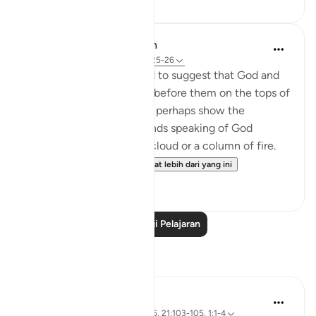
In the Shade of the Quran
31 minggu lalu
·
Rujukan
ayat 25:25-26
The unbelievers also used to suggest that God and
the angels should appear before them on the tops of
clouds. Such suggestions perhaps show the
influence of Jewish legends speaking of God
revealing Himself over a cloud or a column of fire.
Therefore, the Qur'a...
Lihat lebih dari yang ini
0
0
Baca Lagi Pelajaran
Refleksi
Sirotum Daud
3 minggu lalu
·
Rujukan
ayat 25:26, 21:103-105, 1:1-4