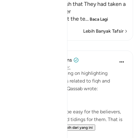
the Wrongdoers will wish that They had taken a
Path with the Messenger
Here Allah tells us about the te
…
Baca Lagi
Lebih Banyak Tafsir
Pelajaran
Tulayhah Tafsir Translations
5 tahun lalu
·
Rujukan
ayat 25:26
In his book of tafsir focusing on highlighting
benefits and subtle points related to fiqh and
'aqeedah, Muhammad al-Qassab wrote:
This is a proof that it will be easy for the believers,
and this is a source of glad tidings for them. That is
because it is inc...
Lihat lebih dari yang ini
0
0