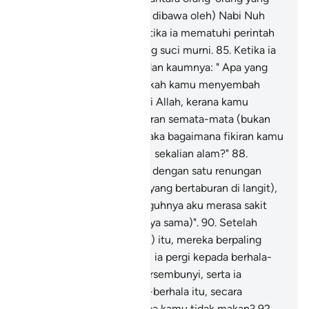
menegakkan (ajaran yang dibawa oleh) Nabi Nuh
ialah Nabi Ibrahim.
84
.
Ketika ia mematuhi perintah
tuhannya dengan hati yang suci murni.
85
.
Ketika ia
berkata kepada bapanya dan kaumnya: " Apa yang
kamu sembah?
86
.
"Patutkah kamu menyembah
tuhan-tuhan yang lain dari Allah, kerana kamu
memutar belitkan kebenaran semata-mata (bukan
kerana benarnya)?
87
.
"Maka bagaimana fikiran kamu
pula terhadap Allah Tuhan sekalian alam?"
88
.
Kemudian ia memandang dengan satu renungan
kepada bintang-bintang (yang bertaburan di langit),
89
.
Lalu berkata: "Sesungguhnya aku merasa sakit
(tak dapat turut berhari raya sama)".
90
.
Setelah
(mendengar kata-katanya) itu, mereka berpaling
meninggalkan dia.
91
.
Lalu ia pergi kepada berhala-
berhala mereka secara bersembunyi, serta ia
bertanya (kepada berhala-berhala itu, secara
mengejek-ejek): "Mengapa kamu tidak makan?
92
.