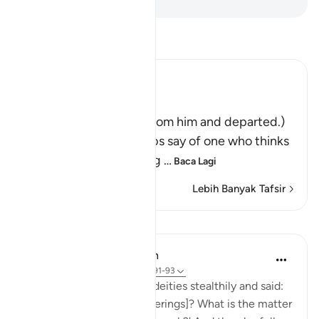
Baca Tafsir
Ibn Kathir (Abridged)
فَتَوَلَّوْاْ عَنْهُ مُدْبِرِينَ
(So they turned away from him and departed.)
Qatadah said, "The Arabs say of one who thinks
deeply that he is looking
…
Baca Lagi
Lebih Banyak Tafsir
Pelajaran
In the Shade of the Quran
32 minggu lalu
·
Rujukan
ayat 37:91-93
He then approached the deities stealthily and said:
'Will you not eat [your offerings]? What is the matter