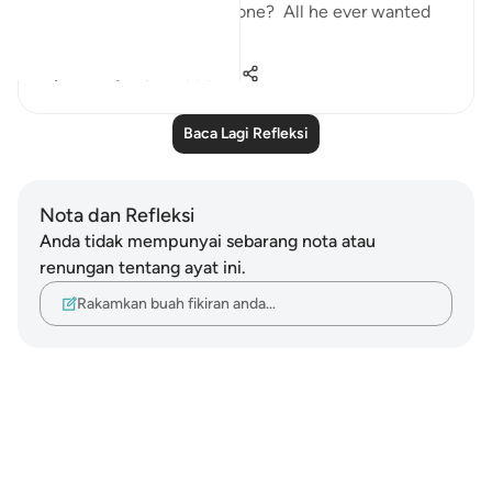
to the worship of Allah alone? All he ever wanted
was f...
Lihat lebih dari yang ini
24
5
330
Baca Lagi Refleksi
Nota dan Refleksi
Anda tidak mempunyai sebarang nota atau
renungan tentang ayat ini.
Rakamkan buah fikiran anda…