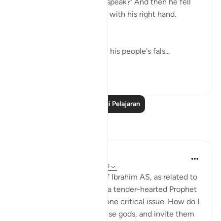
with you that you do not speak?' And then he fell
upon them, smiting them with his right hand.
(Verses 91-93)
Abraham went straight to his people's fals...
Lihat lebih dari yang ini
0
0
68
Baca Lagi Pelajaran
Refleksi
Hammad Fahim
tahun lalu
·
Rujukan
ayat 37:84-99
When we study the life of Ibrahim AS, as related to
us by Allah SWT, we find a tender-hearted Prophet
who is concerned about one critical issue. How do I
get people to abandon false gods, and invite them