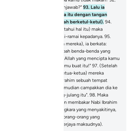
"Mengapa kamu tidak menjawab?"
93
.
Lalu ia
memukul berhala-berhala itu dengan tangan
kanannya (sehingga pecah berketul-ketul).
94
.
(Setelah kaumnya mengetahui hal itu) maka
datanglah mereka beramai-ramai kepadanya.
95
.
(Bagi menjawab bantahan mereka), ia berkata:
"Patutkah kamu menyembah benda-benda yang
kamu pahat?
96
.
"Padahal Allah yang mencipta kamu
dan benda-benda yang kamu buat itu!"
97
.
(Setelah
tak dapat berhujah lagi, ketua-ketua) mereka
berkata: "Binalah untuk Ibrahim sebuah tempat
(untuk membakarnya), kemudian campakkan dia ke
dalam api yang menjulang-julang itu".
98
.
Maka
mereka (dengan perbuatan membakar Nabi Ibrahim
itu) hendak melakukan angkara yang menyakitinya,
lalu Kami jadikan mereka orang-orang yang
terkebawah (yang tidak berjaya maksudnya).
-
Abdullah Muhammad Basmeih