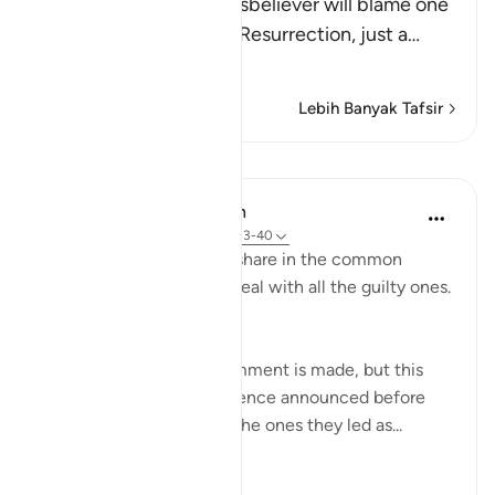
Allah tells us that the disbeliever will blame one
another in the arena of Resurrection, just a
…
Baca Lagi
Lebih Banyak Tafsir
Pelajaran
In the Shade of the Quran
31 minggu lalu
·
Rujukan
ayat 37:33-40
On that day, they all will share in the common
suffering. Thus shall We deal with all the guilty ones.
(Verses 33-34)
At this point, another comment is made, but this
time it sounds like a sentence announced before
both the misleaders and the ones they led as...
Lihat lebih dari yang ini
0
0