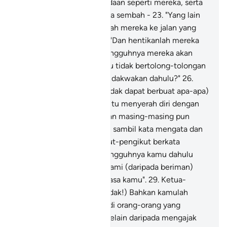
orang-orang yang berkeadaan seperti mereka, serta
benda-benda yang mereka sembah -
23
.
"Yang lain
dari Allah serta hadapkanlah mereka ke jalan yang
membawa ke neraka.
24
.
"Dan hentikanlah mereka
(menunggu), kerana sesungguhnya mereka akan
disoal:
25
.
"Mengapa kamu tidak bertolong-tolongan
(sebagaimana yang kamu dakwakan dahulu?"
26
.
(Mereka pada ketika itu tidak dapat berbuat apa-apa)
bahkan mereka pada hari itu menyerah diri dengan
hina (untuk diadili);
27
.
Dan masing-masing pun
mengadap satu sama lain, sambil kata mengata dan
cela mencela.
28
.
Pengikut-pengikut berkata
(kepada ketuanya):" Sesungguhnya kamu dahulu
selalu datang menyekat kami (daripada beriman)
dengan menggunakan kuasa kamu".
29
.
Ketua-
ketuanya menjawab: " (Tidak!) Bahkan kamulah
sendiri tidak mahu menjadi orang-orang yang
beriman!
30
.
"Dan kami (selain daripada mengajak