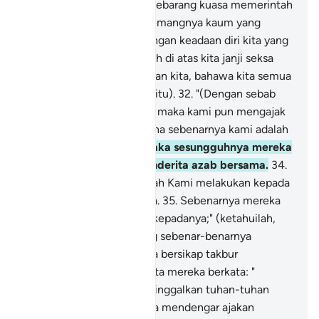
kamu (tidak mempunyai sebarang kuasa memerintah
kamu, bahkan kamu sememangnya kaum yang
melampaui batas.
31
.
(Dengan keadaan diri kita yang
sedemikian) maka tetaplah di atas kita janji seksa
(yang dijanjikan) oleh Tuhan kita, bahawa kita semua
tentu akan merasai (azab itu).
32
.
"(Dengan sebab
ketentuan yang tersebut) maka kami pun mengajak
kamu menjadi sesat, kerana sebenarnya kami adalah
orang-orang sesat"
33
.
Maka sesungguhnya mereka
semua pada hari itu, menderita azab bersama.
34
.
Sesungguhnya demikianlah Kami melakukan kepada
orang-orang yang berdosa.
35
.
Sebenarnya mereka
dahulu apabila dikatakan kepadanya;" (ketahuilah,
bahawa) tiada Tuhan yang sebenar-benarnya
melainkan Allah" - mereka bersikap takbur
mengingkarinya, -
36
.
Serta mereka berkata: "
Patutkah kami mesti meninggalkan tuhan-tuhan
yang kami sembah, kerana mendengar ajakan