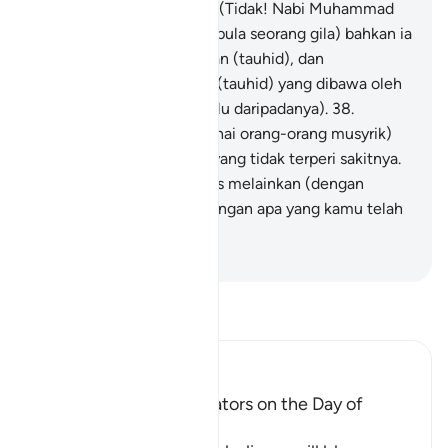
seorang penyair gila?"
37
.
(Tidak! Nabi Muhammad
bukan penyair dan bukan pula seorang gila) bahkan ia
telah membawa kebenaran (tauhid), dan
mengesahkan kebenaran (tauhid) yang dibawa oleh
Rasul-rasul (yang terdahulu daripadanya).
38
.
Sesungguhnya kamu (wahai orang-orang musyrik)
akan merasai azab seksa yang tidak terperi sakitnya.
39
.
Dan kamu tidak dibalas melainkan (dengan
balasan yang sepadan) dengan apa yang kamu telah
kerjakan;
-
Abdullah Muhammad Basmeih
Baca Tafsir
Ibn Kathir (Abridged)
The arguing of the Idolators on the Day of
Resurrection