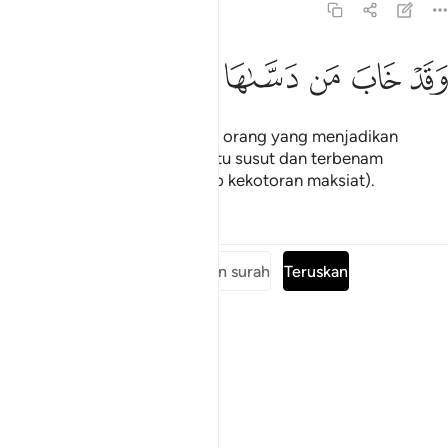
91:10
ﱰ
ﱱ
قد خاب من دساها ١٠
ﱲ
ﱳ
ﱴ
َقَدْ خَابَ مَن دَسَّىٰهَا ١٠
Dan sesungguhnya hampalah orang yang menjadikan
dirinya - yang sedia bersih - itu susut dan terbenam
kebersihannya (dengan sebab kekotoran maksiat).
Tafsir
Pelajaran
Renungan
Baca keseluruhan surah
Teruskan