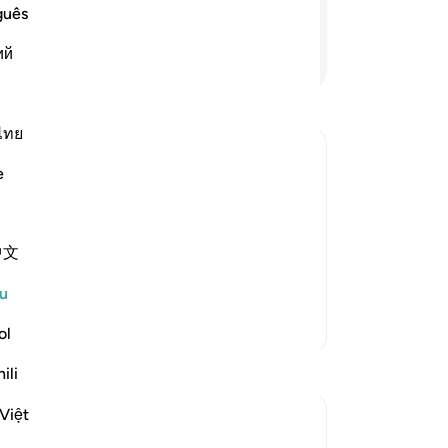
me
lagi sentiasa Melihat.
guês
de
ий
Teruskan Membaca
se
se
or
da
ไทย
Am
e
Ke
er They Are Due
da
their rightful owners. Al-Hasan
me
narrated that Samurah said that the Messenger of Allah ﷺ said,
中文
da
ke
u
leb
Lebih Banyak Tafsir
ke
ol
-
A
Refleksi
ili
No
Việt
Suleiman Hani
An
21 minggu lalu
·
Rujukan
ayat 4:58