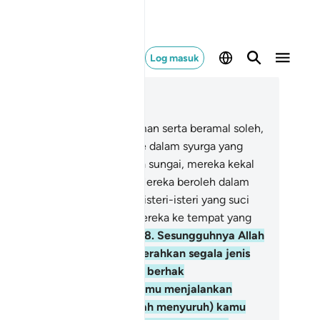
Log masuk
ca dalam Konteks
 4, Halaman 87, Juz 5
.
Dan orang-orang yang beriman serta beramal soleh,
mi akan masukkan mereka ke dalam syurga yang
ngalir di bawahnya beberapa sungai, mereka kekal
 dalamnya selama-lamanya. Mereka beroleh dalam
rga itu pasangan-pasangan, isteri-isteri yang suci
rsih, serta Kami masukkan mereka ke tempat yang
duh yang sentiasa dinaungi.
58
.
Sesungguhnya Allah
nyuruh kamu supaya menyerahkan segala jenis
anah kepada ahlinya (yang berhak
nerimanya), dan apabila kamu menjalankan
kum di antara manusia, (Allah menyuruh) kamu