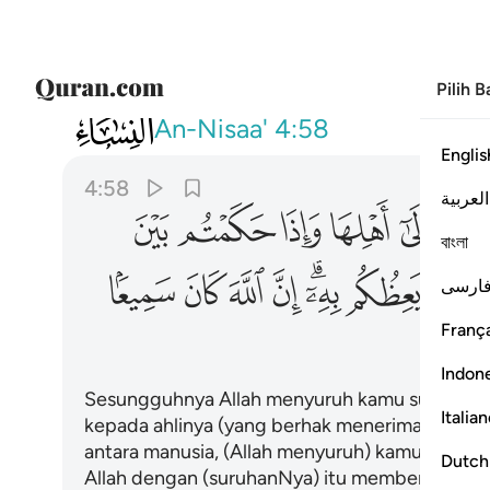
Pilih 
004
ان الله يامركم ان تودوا الامانات الى 
An-Nisaa'
4:58
Englis
4:58
العربية
ﲮ
ﲯ
ﲰ
ﲱ
ﲲ
বাংলা
ﲺ
ﲻ
ﲼﲽ
ﲾ
ﲿ
ﳀ
ﳁ
ارسی
França
Indon
Sesungguhnya Allah menyuruh kamu supaya me
Italia
kepada ahlinya (yang berhak menerimanya), d
antara manusia, (Allah menyuruh) kamu meng
Dutch
Allah dengan (suruhanNya) itu memberi penga