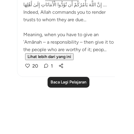
إِنَّ اللَّهَ يَأْمُرُكُمْ أَن تُؤَدُّوا الْأَمَانَاتِ إِلَىٰ أَهْلِهَا ….
Indeed, Allah commands you to render
trusts to whom they are due…
Meaning, when you have to give an
’Amānah – a responsibility – then give it to
the people who are worthy of it; peop...
Lihat lebih dari yang ini
20
1
Baca Lagi Pelajaran