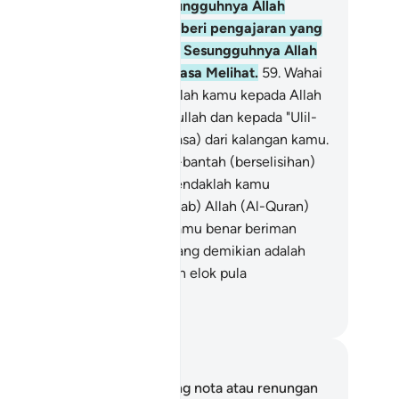
nghukum dengan adil. Sesungguhnya Allah
ngan (suruhanNya) itu memberi pengajaran yang
baik-baiknya kepada kamu. Sesungguhnya Allah
ntiasa Mendengar, lagi sentiasa Melihat.
59
.
Wahai
ang-orang yang beriman, taatlah kamu kepada Allah
n taatlah kamu kepada Rasulullah dan kepada "Ulil-
ri" (orang-orang yang berkuasa) dari kalangan kamu.
mudian jika kamu berbantah-bantah (berselisihan)
lam sesuatu perkara, maka hendaklah kamu
ngembalikannya kepada (Kitab) Allah (Al-Quran)
n (Sunnah) RasulNya - jika kamu benar beriman
pada Allah dan hari akhirat. Yang demikian adalah
ih baik (bagi kamu), dan lebih elok pula
sudahannya.
bdullah Muhammad Basmeih
ta dan Refleksi
da tidak mempunyai sebarang nota atau renungan