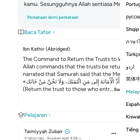
kamu. Sesungguhnya Allah sentiasa Mendengar, 
Portu
русск
Perkataan demi perkataan
Shqip
Baca Tafsir
ภาษา
Ibn Kathir (Abridged)
Türkç
The Command to Return the Trusts to Whomev
Allah commands that the trusts be returned to 
اردو
简体
«أَدِّ الْأَمَانَةَ إِلى مَنِ ائْتَمَنَكَ، وَلَا تَخُنْ مَنْ خَانَك»
(Return the trust to those who entr
…
Baca Lagi
Melay
Españ
Pelajaran
Kiswah
Tiếng 
Taimiyyah Zubair
4 tahun lalu
·
Rujukan
ayat 4:58