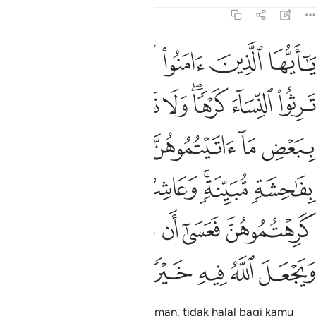
Tafsir
Pelajaran
Renungan
4:19
ﲚ
ﲛ
ﲜ
ﲝ
ﲞ
ﲟ
ﲠ
ا ايها الذين امنوا لا يحل لكم ان ترثوا النساء كرها ولا تعضلوهن لتذهب
َـٰٓأَيُّهَا ٱلَّذِينَ ءَامَنُوا۟ لَا يَحِلُّ لَكُمْ أَن تَرِثُوا۟ ٱلنِّسَآءَ كَرْهًۭا ۖ وَلَا تَع
ﲡ
ﲢ
ﲣﲤ
ﲥ
ﲦ
ﲧ
ﲨ
ﲩ
ﲪ
ﲫ
ﲬ
ﲭ
ﲮ
ﲯﲰ
ﲱ
ﲲﲳ
ﲴ
ﲵ
ﲶ
ﲷ
ﲸ
ﲹ
ﲺ
ﲻ
ﲼ
ﲽ
ﲾ
ﲿ
Wahai orang-orang yang beriman, tidak halal bagi kamu