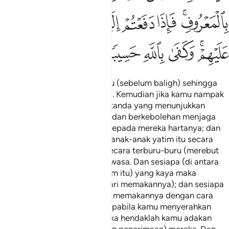
ﳒﳓ
ﳔ
ﳕ
ﳖ
ﳗ
ﳘ
ﳙﳚ
ﳛ
ﳜ
ﳝ
ﳞ
Dan ujilah anak-anak yatim itu (sebelum baligh) sehingga
mereka cukup umur (dewasa). Kemudian jika kamu nampak
dari keadaan mereka (tanda-tanda yang menunjukkan
bahawa mereka) telah cerdik dan berkebolehan menjaga
hartanya, maka serahkanlah kepada mereka hartanya; dan
janganlah kamu makan harta anak-anak yatim itu secara
yang melampaui batas dan secara terburu-buru (merebut
peluang) sebelum mereka dewasa. Dan sesiapa (di antara
penjaga harta anak-anak yatim itu) yang kaya maka
hendaklah ia menahan diri (dari memakannya); dan sesiapa
yang miskin maka bolehlah ia memakannya dengan cara
yang sepatutnya. Kemudian apabila kamu menyerahkan
kepada mereka hartanya, maka hendaklah kamu adakan