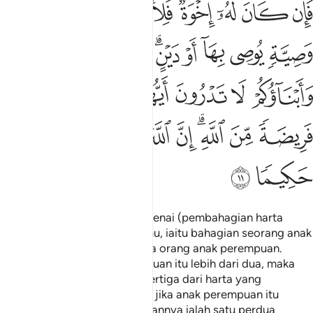
ﲳ
ﲴ
ﲵ
ﲶ
ﲷ
ﲸﲹ
ﲺ
ﲻ
ﲼ
ﲽ
ﲾ
ﲿ
ﳀﳁ
ﳂ
ﳃ
ﳄ
ﳅ
ﳆ
ﳇ
ﳈ
ﳉﳊ
ﳋ
ﳌ
ﳍﳎ
ﳏ
ﳐ
ﳑ
ﳒ
ﳓ
ﳔ
Allah perintahkan kamu mengenai (pembahagian harta
pusaka untuk) anak-anak kamu, iaitu bahagian seorang anak
lelaki menyamai bahagian dua orang anak perempuan.
Tetapi jika anak-anak perempuan itu lebih dari dua, maka
bahagian mereka ialah dua pertiga dari harta yang
ditinggalkan oleh si mati. Dan jika anak perempuan itu
seorang sahaja, maka bahagiannya ialah satu perdua