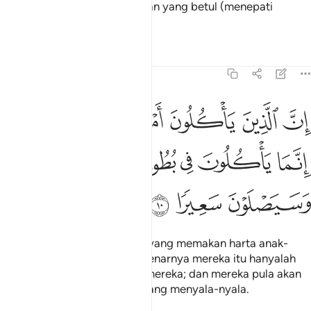
mereka mengatakan perkataan yang betul (menepati
kebenaran).
Tafsir
Pelajaran
Renungan
4:10
ﱴ
ﱵ
ﱶ
ﱷ
ﱸ
ﱹ
ن الذين ياكلون اموال اليتامى ظلما انما ياكلون في بطونهم نارا وسيصلون
ِنَّ ٱلَّذِينَ يَأْكُلُونَ أَمْوَٰلَ ٱلْيَتَـٰمَىٰ ظُلْمًا إِنَّمَا يَأْكُلُونَ فِى بُطُونِهِمْ نَارًۭا
ﱺ
ﱻ
ﱼ
ﱽ
ﱾﱿ
ﲀ
ﲁ
ﲂ
Sesungguhnya orang-orang yang memakan harta anak-
anak yatim secara zalim, sebenarnya mereka itu hanyalah
menelan api ke dalam perut mereka; dan mereka pula akan
masuk ke dalam api neraka yang menyala-nyala.