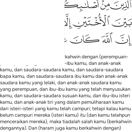
ﲙ
ﲚ
ﲛ
ﲜ
ﲝ
ﲞ
ﲟ
ﲠ
ﲡ
ﲢ
ﲣﲤ
ﲥ
ﲦ
ﲧ
ﲨ
ﲩ
ﲪ
Diharamkan kepada kamu berkahwin dengan (perempuan-
perempuan yang berikut): ibu-ibu kamu, dan anak-anak
kamu, dan saudara-saudara kamu, dan saudara-saudara
bapa kamu, dan saudara-saudara ibu kamu dan anak-anak
saudara kamu yang lelaki, dan anak-anak saudara kamu
yang perempuan, dan ibu-ibu kamu yang telah menyusukan
kamu, dan saudara-saudara susuan kamu, dan ibu-ibu isteri
kamu, dan anak-anak tiri yang dalam pemuliharaan kamu
dari isteri-isteri yang kamu telah campuri; tetapi kalau kamu
belum campuri mereka (isteri kamu) itu (dan kamu telahpun
menceraikan mereka), maka tiadalah salah kamu (berkahwin
dengannya). Dan (haram juga kamu berkahwin dengan)