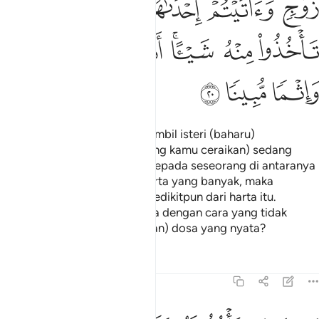
ﱆ
ﱇ
ﱈ
ﱉ
ﱊ
ﱋ
ﱌ
ﱍﱎ
ﱏ
ﱐ
ﱑ
ﱒ
ﱓ
Dan jika kamu hendak mengambil isteri (baharu)
menggantikan isteri (lama yang kamu ceraikan) sedang
kamu telahpun memberikan kepada seseorang di antaranya
(isteri yang diceraikan itu) harta yang banyak, maka
janganlah kamu mengambil sedikitpun dari harta itu.
Patutkah kamu mengambilnya dengan cara yang tidak
benar dan (yang menyebabkan) dosa yang nyata?
Tafsir
Pelajaran
Renungan
4:21
كيف تاخذونه وقد افضى بعضكم الى بعض واخذن منكم ميثاقا غليظا ٢١