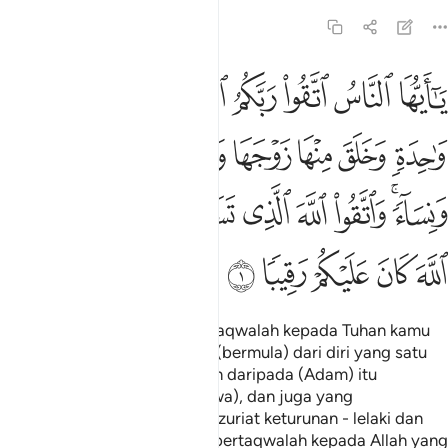
4:1
ﱁ
ﱂ
ﱃ
ﱄ
ﱅ
ﱆ
ﱇ
ﱈ
ا ايها الناس اتقوا ربكم الذي خلقكم من نفس واحدة وخلق منها زوجها وبث 
َـٰٓأَيُّهَا ٱلنَّاسُ ٱتَّقُوا۟ رَبَّكُمُ ٱلَّذِى خَلَقَكُم مِّن نَّفْسٍۢ وَٰحِدَةٍۢ وَخَلَقَ مِن
ﱉ
ﱊ
ﱋ
ﱌ
ﱍ
ﱎ
ﱏ
ﱐ
ﱑﱒ
ﱓ
ﱔ
ﱕ
ﱖ
ﱗ
ﱘﱙ
ﱚ
ﱛ
ﱜ
ﱝ
ﱞ
ﱟ
Wahai sekalian manusia! Bertaqwalah kepada Tuhan kamu
yang telah menjadikan kamu (bermula) dari diri yang satu
(Adam), dan yang menjadikan daripada (Adam) itu
pasangannya (isterinya - Hawa), dan juga yang
membiakkan dari keduanya - zuriat keturunan - lelaki dan
perempuan yang ramai. Dan bertaqwalah kepada Allah yang