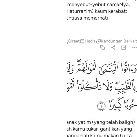
kamu selalu meminta dengan menyebut-yebut namaNya,
serta peliharalah hubungan (silaturrahim) kaum kerabat;
kerana sesungguhnya Allah sentiasa memerhati
(mengawas) kamu.
Tafsir
Pelajaran
Renungan
Qiraat
Hadis
Kandungan Berkai
4:2
ﱠ
ﱡ
ﱢﱣ
ﱤ
ﱥ
ﱦ
اتوا اليتامى اموالهم ولا تتبدلوا الخبيث بالطيب ولا تاكلوا اموالهم الى امو
َءَاتُوا۟ ٱلْيَتَـٰمَىٰٓ أَمْوَٰلَهُمْ ۖ وَلَا تَتَبَدَّلُوا۟ ٱلْخَبِيثَ بِٱلطَّيِّبِ ۖ وَلَا تَأْكُلُوٓا
ﱧﱨ
ﱩ
ﱪ
ﱫ
ﱬ
ﱭﱮ
ﱯ
ﱰ
ﱱ
ﱲ
ﱳ
Dan berikanlah kepada anak-anak yatim (yang telah baligh)
itu harta mereka, dan janganlah kamu tukar-gantikan yang
baik dengan yang buruk; dan janganlah kamu makan harta