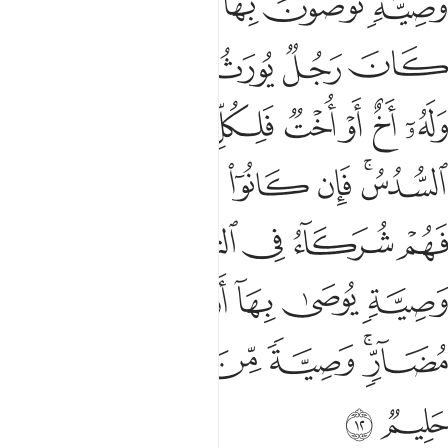
ﱳ
ﱴ
ﱵ
ﱶ
ﱷﱸ
ﱹ
ﱺ
ﱻ
ﱼ
ﱽ
ﱾ
ﱿ
ﲀ
ﲁ
ﲂ
ﲃ
ﲄ
ﲅ
ﲆ
ﲇﲈ
ﲉ
ﲊ
ﲋ
ﲌ
ﲍ
ﲎ
ﲏ
ﲐ
ﲑﲒ
ﲓ
ﲔ
ﲕ
ﲖ
ﲗ
ﲘ
ﲙ
ﲚ
ﲛﲜ
ﲝ
ﲞ
ﲟﲠ
ﲡ
ﲢ
ﲣ
ﲤ