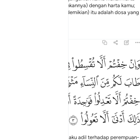
mereka (dengan menghimpunkannya) dengan harta kamu;
kerana sesungguhnya (yang demikian) itu adalah dosa yang
besar.
Tafsir
Pelajaran
Renungan
4:3
ﱴ
ﱵ
ﱶ
ﱷ
ﱸ
ﱹ
ﱺ
ﱻ
ان خفتم الا تقسطوا في اليتامى فانكحوا ما طاب لكم من النساء مثنى وثل
َإِنْ خِفْتُمْ أَلَّا تُقْسِطُوا۟ فِى ٱلْيَتَـٰمَىٰ فَٱنكِحُوا۟ مَا طَابَ لَكُم مِّنَ ٱلنِّسَآءِ مَثْنَىٰ
ﱼ
ﱽ
ﱾ
ﱿ
ﲀ
ﲁ
ﲂﲃ
ﲄ
ﲅ
ﲆ
ﲇ
ﲈ
ﲉ
ﲊ
ﲋ
ﲌﲍ
ﲎ
ﲏ
ﲐ
ﲑ
ﲒ
Dan jika kamu takut tidak berlaku adil terhadap perempuan-