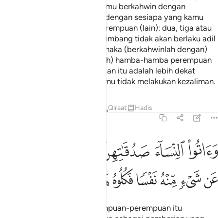
perempuan yatim (apabila kamu berkahwin dengan
mereka), maka berkahwinlah dengan sesiapa yang kamu
berkenan dari perempuan-perempuan (lain): dua, tiga atau
empat. Kemudian jika kamu bimbang tidak akan berlaku adil
(di antara isteri-isteri kamu) maka (berkahwinlah dengan)
seorang sahaja, atau (pakailah) hamba-hamba perempuan
yang kamu miliki. Yang demikian itu adalah lebih dekat
(untuk mencegah) supaya kamu tidak melakukan kezaliman.
Tafsir
Pelajaran
Renungan
Qiraat
Hadis
4:4
ﲓ
ﲔ
ﲕ
ﲖﲗ
ﲘ
ﲙ
ﲚ
اتوا النساء صدقاتهن نحلة فان طبن لكم عن شيء منه نفسا فكلوه هنييا 
َءَاتُوا۟ ٱلنِّسَآءَ صَدُقَـٰتِهِنَّ نِحْلَةًۭ ۚ فَإِن طِبْنَ لَكُمْ عَن شَىْءٍۢ مِّنْهُ نَفْسًۭا فَكُلُوهُ هَنِيٓـًۭٔا م
ﲛ
ﲜ
ﲝ
ﲞ
ﲟ
ﲠ
ﲡ
ﲢ
Dan berikanlah kepada perempuan-perempuan itu