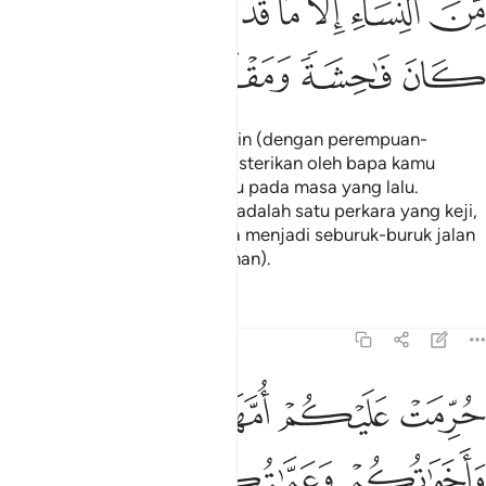
ﱥ
ﱦ
ﱧ
ﱨ
ﱩ
ﱪﱫ
ﱬ
ﱭ
ﱮ
ﱯ
ﱰ
ﱱ
ﱲ
Dan janganlah kamu berkahwin (dengan perempuan-
perempuan) yang telah diperisterikan oleh bapa kamu
kecuali apa yang telah berlaku pada masa yang lalu.
Sesungguhnya perbuatan itu adalah satu perkara yang keji,
dan dibenci (oleh Allah), serta menjadi seburuk-buruk jalan
(yang dilalui dalam perkahwinan).
Tafsir
Pelajaran
Renungan
4:23
ﱳ
ﱴ
ﱵ
ﱶ
رمت عليكم امهاتكم وبناتكم واخواتكم وعماتكم وخالاتكم وبنات الاخ وبن
ُرِّمَتْ عَلَيْكُمْ أُمَّهَـٰتُكُمْ وَبَنَاتُكُمْ وَأَخَوَٰتُكُمْ وَعَمَّـٰتُكُمْ وَخَـٰلَـٰتُكُمْ وَبَنَاتُ 
ﱷ
ﱸ
ﱹ