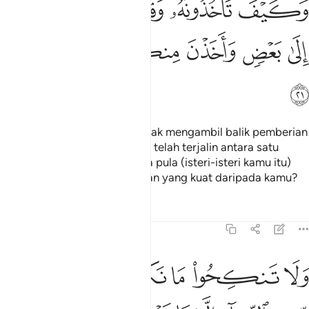
ﱔ
ﱕ
ﱖ
ﱗ
ﱘ
َكَيْفَ تَأْخُذُونَهُۥ وَقَدْ أَفْضَىٰ بَعْضُكُمْ إِلَىٰ بَعْضٍۢ وَأَخَذْنَ مِنكُم مِّيثَـٰقًا غَلِيظ
ﱙ
ﱚ
ﱛ
ﱜ
ﱝ
ﱞ
ﱟ
Dan bagaimana kamu tergamak mengambil balik pemberian
itu padahal kasih mesra kamu telah terjalin antara satu
dengan yang lain, dan mereka pula (isteri-isteri kamu itu)
telahpun mengambil perjanjian yang kuat daripada kamu?
Tafsir
Pelajaran
Renungan
4:22
ﱠ
ﱡ
ﱢ
ﱣ
ﱤ
لا تنكحوا ما نكح اباوكم من النساء الا ما قد سلف انه كان فاحشة ومقتا و
َلَا تَنكِحُوا۟ مَا نَكَحَ ءَابَآؤُكُم مِّنَ ٱلنِّسَآءِ إِلَّا مَا قَدْ سَلَفَ ۚ إِنَّهُۥ كَانَ فَ