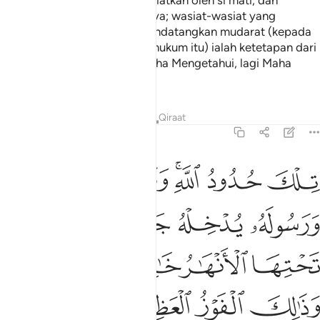
ditunaikan wasiat yang diwasiatkan oleh si mati, dan
sesudah dibayarkan hutangnya; wasiat-wasiat yang
tersebut hendaknya tidak mendatangkan mudarat (kepada
waris-waris). (Tiap-tiap satu hukum itu) ialah ketetapan dari
Allah. Dan (ingatlah) Allah Maha Mengetahui, lagi Maha
Penyabar.
Tafsir
Pelajaran
Renungan
Qiraat
4:13
ﲥ
ﲦ
ﲧﲨ
ﲩ
ﲪ
ﲫ
لك حدود الله ومن يطع الله ورسوله يدخله جنات تجري من تحتها الانهار خا
ِلْكَ حُدُودُ ٱللَّهِ ۚ وَمَن يُطِعِ ٱللَّهَ وَرَسُولَهُۥ يُدْخِلْهُ جَنَّـٰتٍۢ تَجْرِى
ﲬ
ﲭ
ﲮ
ﲯ
ﲰ
ﲱ
ﲲ
ﲳ
ﲴﲵ
ﲶ
ﲷ
ﲸ
ﲹ