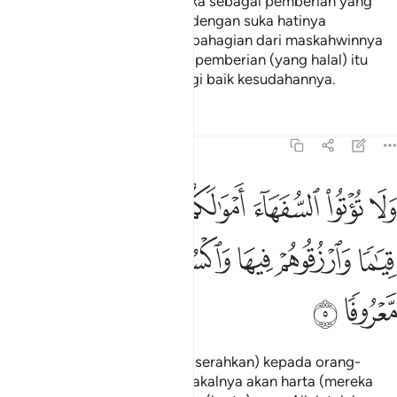
maskahwin-maskahwin mereka sebagai pemberian yang
wajib. Kemudian jika mereka dengan suka hatinya
memberikan kepada kamu sebahagian dari maskahwinnya
maka makanlah (gunakanlah) pemberian (yang halal) itu
sebagai nikmat yang lazat, lagi baik kesudahannya.
Tafsir
Pelajaran
Renungan
4:5
ﲣ
ﲤ
ﲥ
ﲦ
ﲧ
ﲨ
ﲩ
ﲪ
لا توتوا السفهاء اموالكم التي جعل الله لكم قياما وارزقوهم فيها واكسو
َلَا تُؤْتُوا۟ ٱلسُّفَهَآءَ أَمْوَٰلَكُمُ ٱلَّتِى جَعَلَ ٱللَّهُ لَكُمْ قِيَـٰمًۭا وَٱرْزُقُوه
ﲫ
ﲬ
ﲭ
ﲮ
ﲯ
ﲰ
ﲱ
ﲲ
ﲳ
Dan janganlah kamu berikan (serahkan) kepada orang-
orang yang belum sempurna akalnya akan harta (mereka