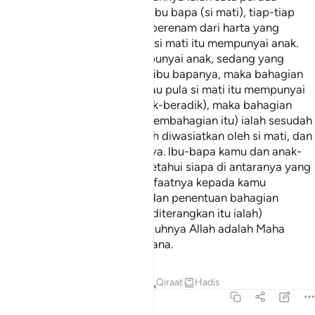
(separuh) harta itu. Dan bagi ibu bapa (si mati), tiap-tiap
seorang dari keduanya: satu perenam dari harta yang
ditinggalkan oleh si mati, jika si mati itu mempunyai anak.
Tetapi jika si mati tidak mempunyai anak, sedang yang
mewarisinya hanyalah kedua ibu bapanya, maka bahagian
ibunya ialah satu pertiga. Kalau pula si mati itu mempunyai
beberapa orang saudara (adik-beradik), maka bahagian
ibunya ialah satu perenam. (Pembahagian itu) ialah sesudah
diselesaikan wasiat yang telah diwasiatkan oleh si mati, dan
sesudah dibayarkan hutangnya. lbu-bapa kamu dan anak-
anak kamu, kamu tidak mengetahui siapa di antaranya yang
lebih dekat serta banyak manfaatnya kepada kamu
(Pembahagian harta pusaka dan penentuan bahagian
masing-masing seperti yang diterangkan itu ialah)
ketetapan dari Allah; sesungguhnya Allah adalah Maha
Mengetahui, lagi Maha Bijaksana.
Tafsir
Pelajaran
Renungan
Qiraat
Hadis
4:12