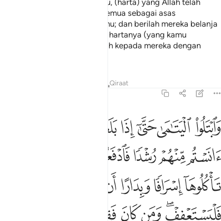
yang ada dalam jagaan) kamu, (harta) yang Allah telah
menjadikannya untuk kamu semua sebagai asas
pembangunan kehidupan kamu; dan berilah mereka belanja
dan pakaian dari pendapatan hartanya (yang kamu
niagakan), dan juga berkatalah kepada mereka dengan
kata-kata yang baik.
Tafsir
Pelajaran
Renungan
Qiraat
4:6
ﲴ
ﲵ
ﲶ
ﲷ
ﲸ
ﲹ
ﲺ
ابتلوا اليتامى حتى اذا بلغوا النكاح فان انستم منهم رشدا فادفعوا اليه
َٱبْتَلُوا۟ ٱلْيَتَـٰمَىٰ حَتَّىٰٓ إِذَا بَلَغُوا۟ ٱلنِّكَاحَ فَإِنْ ءَانَسْتُم مِّنْهُمْ رُشْدًۭا 
ﲻ
ﲼ
ﲽ
ﲾ
ﲿ
ﳀﳁ
ﳂ
ﳃ
ﳄ
ﳅ
ﳆ
ﳇﳈ
ﳉ
ﳊ
ﳋ
ﳌﳍ
ﳎ
ﳏ
ﳐ
ﳑ