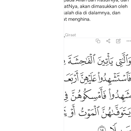
melampaui batas-batas SyariatNya, akan dimasukkan oleh
Allah ke dalam api neraka, kekalah dia di dalamnya, dan
baginya azab seksa yang amat menghina.
Tafsir
Pelajaran
Renungan
Qiraat
4:15
ﱁ
ﱂ
ﱃ
ﱄ
ﱅ
اللاتي ياتين الفاحشة من نسايكم فاستشهدوا عليهن اربعة منكم فان شه
َٱلَّـٰتِى يَأْتِينَ ٱلْفَـٰحِشَةَ مِن نِّسَآئِكُمْ فَٱسْتَشْهِدُوا۟ عَلَيْهِنَّ أَرْبَعَةًۭ مِّنكُ
ﱆ
ﱇ
ﱈ
ﱉﱊ
ﱋ
ﱌ
ﱍ
ﱎ
ﱏ
ﱐ
ﱑ
ﱒ
ﱓ
ﱔ
ﱕ
ﱖ
ﱗ
ﱘ