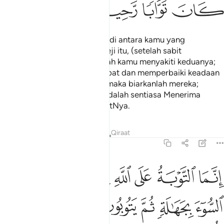
ﱦ
ﱧ
ﱨ
ﱩ
Dan (mana-mana) dua orang di antara kamu yang
melakukan perbuatan yang keji itu, (setelah sabit
kesalahannya) maka hendaklah kamu menyakiti keduanya;
kemudian jika mereka bertaubat dan memperbaiki keadaan
diri mereka (yang buruk itu), maka biarkanlah mereka;
kerana sesungguhnya Allah adalah sentiasa Menerima
taubat, lagi Maha Luas rahmatNya.
Tafsir
Pelajaran
Renungan
Qiraat
4:17
ﱪ
ﱫ
ﱬ
ﱭ
ﱮ
ﱯ
نما التوبة على الله للذين يعملون السوء بجهالة ثم يتوبون من قريب فاولا
ِنَّمَا ٱلتَّوْبَةُ عَلَى ٱللَّهِ لِلَّذِينَ يَعْمَلُونَ ٱلسُّوٓءَ بِجَهَـٰلَةٍۢ ثُمَّ يَتُوبُونَ مِن ق
ﱰ
ﱱ
ﱲ
ﱳ
ﱴ
ﱵ