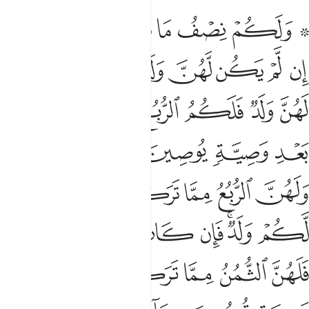
ﱁ ﱂ
ﱃ
ﱄ
ﱅ
ﱆ
لكم نصف ما ترك ازواجكم ان لم يكن لهن ولد فان كان لهن ولد فلكم ال
َلَكُمْ نِصْفُ مَا تَرَكَ أَزْوَٰجُكُمْ إِن لَّمْ يَكُن لَّهُنَّ وَلَدٌۭ ۚ فَإِن كَانَ لَهُنَّ وَ
ﱇ
ﱈ
ﱉ
ﱊ
ﱋﱌ
ﱍ
ﱎ
ﱏ
ﱐ
ﱑ
ﱒ
ﱓ
ﱔﱕ
ﱖ
ﱗ
ﱘ
ﱙ
ﱚ
ﱛ
ﱜﱝ
ﱞ
ﱟ
ﱠ
ﱡ
ﱢ
ﱣ
ﱤ
ﱥ
ﱦﱧ
ﱨ
ﱩ
ﱪ
ﱫ
ﱬ
ﱭ
ﱮ
ﱯﱰ
ﱱ
ﱲ