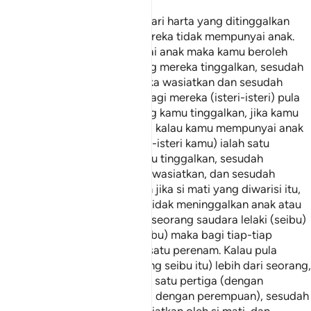
Dan bagi kamu satu perdua dari harta yang ditinggalkan
oleh isteri-isteri kamu jika mereka tidak mempunyai anak.
Tetapi jika mereka mempunyai anak maka kamu beroleh
satu perempat dari harta yang mereka tinggalkan, sesudah
ditunaikan wasiat yang mereka wasiatkan dan sesudah
dibayarkan hutangnya. Dan bagi mereka (isteri-isteri) pula
satu perempat dari harta yang kamu tinggalkan, jika kamu
tidak mempunyai anak. Tetapi kalau kamu mempunyai anak
maka bahagian mereka (isteri-isteri kamu) ialah satu
perlapan dari harta yang kamu tinggalkan, sesudah
ditunaikan wasiat yang kamu wasiatkan, dan sesudah
dibayarkan hutang kamu. Dan jika si mati yang diwarisi itu,
lelaki atau perempuan, yang tidak meninggalkan anak atau
bapa, dan ada meninggalkan seorang saudara lelaki (seibu)
atau saudara perempuan (seibu) maka bagi tiap-tiap
seorang dari keduanya ialah satu perenam. Kalau pula
mereka (saudara-saudara yang seibu itu) lebih dari seorang,
maka mereka bersekutu pada satu pertiga (dengan
mendapat sama banyak lelaki dengan perempuan), sesudah