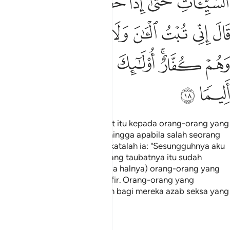
ﲄ
ﲅ
ﲆ
ﲇ
ﲈ
ﲉ
ﲊ
ﲋ
ﲌ
ﲍ
ﲎ
ﲏ
ﲐ
ﲑ
ﲒﲓ
ﲔ
ﲕ
ﲖ
ﲗ
ﲘ
ﲙ
Dan tidak ada gunanya taubat itu kepada orang-orang yang
selalu melakukan kejahatan, hingga apabila salah seorang
dari mereka hampir mati, berkatalah ia: "Sesungguhnya aku
bertaubat sekarang ini," (sedang taubatnya itu sudah
terlambat), dan (demikian juga halnya) orang-orang yang
mati sedang mereka tetap kafir. Orang-orang yang
demikian, Kami telah sediakan bagi mereka azab seksa yang
tidak terperi sakitnya.