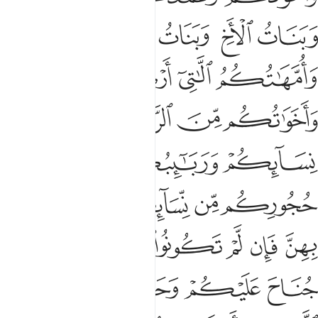
ﱺ
ﱻ
ﱼ
ﱽ
ﱾ
ﱿ
ﲀ
ﲁ
ﲂ
ﲃ
ﲄ
ﲅ
ﲆ
ﲇ
ﲈ
ﲉ
ﲊ
ﲋ
ﲌ
ﲍ
ﲎ
ﲏ
ﲐ
ﲑ
ﲒ
ﲓ
ﲔ
ﲕ
ﲖ
ﲗ
ﲘ