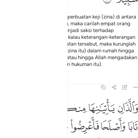
Dan sesiapa yang melakukan perbuatan keji (zina) di antara
perempuan-perempuan kamu, maka carilah empat orang
lelaki di antara kamu yang menjadi saksi terhadap
perbuatan mereka. Kemudian kalau keterangan-keterangan
saksi itu mengesahkan perbuatan tersebut, maka kurunglah
mereka (perempuan yang berzina itu) dalam rumah hingga
mereka sampai ajal matinya, atau hingga Allah mengadakan
untuk mereka jalan keluar (dari hukuman itu).
Tafsir
Pelajaran
Renungan
4:16
ﱙ
ﱚ
ﱛ
ﱜﱝ
ﱞ
اللذان ياتيانها منكم فاذوهما فان تابا واصلحا فاعرضوا عنهما ان الله كان ت
َٱلَّذَانِ يَأْتِيَـٰنِهَا مِنكُمْ فَـَٔاذُوهُمَا ۖ فَإِن تَابَا وَأَصْلَحَا فَأَعْرِضُوا۟ عَنْهُمَآ ۗ إِن
ﱟ
ﱠ
ﱡ
ﱢﱣ
ﱤ
ﱥ