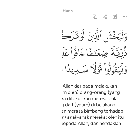
Tafsir
Pelajaran
Renungan
Hadis
4:9
ﱤ
ﱥ
ﱦ
ﱧ
ﱨ
ﱩ
ليخش الذين لو تركوا من خلفهم ذرية ضعافا خافوا عليهم فليتقوا الله ولي
َلْيَخْشَ ٱلَّذِينَ لَوْ تَرَكُوا۟ مِنْ خَلْفِهِمْ ذُرِّيَّةًۭ ضِعَـٰفًا خَافُوا۟ عَلَيْهِمْ فَلْ
ﱪ
ﱫ
ﱬ
ﱭ
ﱮ
ﱯ
ﱰ
ﱱ
ﱲ
ﱳ
Dan hendaklah takut (kepada Allah daripada melakukan
aniaya kepada anak-anak yatim oleh) orang-orang (yang
menjadi penjaganya), yang jika ditakdirkan mereka pula
meninggalkan anak-anak yang daif (yatim) di belakang
mereka, (tentulah) mereka akan merasa bimbang terhadap
(masa depan dan keselamatan) anak-anak mereka; oleh itu
hendaklah mereka bertaqwa kepada Allah, dan hendaklah