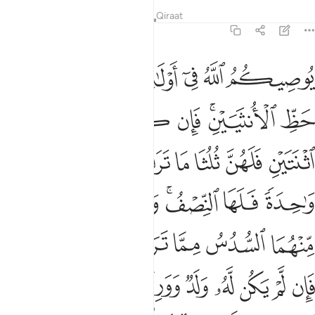
Tafsir
Pelajaran
Renungan
Qiraat
4:11
ﲃ
ﲄ
ﲅ
ﲆﲇ
ﲈ
ﲉ
وصيكم الله في اولادكم للذكر مثل حظ الانثيين فان كن نساء فوق اثنتين
ُوصِيكُمُ ٱللَّهُ فِىٓ أَوْلَـٰدِكُمْ ۖ لِلذَّكَرِ مِثْلُ حَظِّ ٱلْأُنثَيَيْنِ ۚ فَإِن كُنَّ نِسَآء
ﲊ
ﲋﲌ
ﲍ
ﲎ
ﲏ
ﲐ
ﲑ
ﲒ
ﲓ
ﲔ
ﲕﲖ
ﲗ
ﲘ
ﲙ
ﲚ
ﲛﲜ
ﲝ
ﲞ
ﲟ
ﲠ
ﲡ
ﲢ
ﲣ
ﲤ
ﲥ
ﲦ
ﲧﲨ
ﲩ
ﲪ
ﲫ
ﲬ
ﲭ
ﲮ
ﲯ
ﲰ
ﲱﲲ