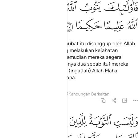
ﱶ
ﱷ
ﱸ
ﱹﱺ
ﱻ
ﱼ
ﱽ
ﱾ
ﱿ
Sesungguhnya penerimaan taubat itu disanggup oleh Allah
hanya bagi orang-orang yang melakukan kejahatan
disebabkan (sifat) kejahilan kemudian mereka segera
bertaubat, maka (dengan adanya dua sebab itu) mereka
diterima Allah taubatnya; dan (ingatlah) Allah Maha
Mengetahui, lagi Maha Bijaksana.
Tafsir
Pelajaran
Renungan
Kandungan Berkaitan
4:18
ﲀ
ﲁ
ﲂ
ﲃ
ليست التوبة للذين يعملون السييات حتى اذا حضر احدهم الموت قال اني تبت
َلَيْسَتِ ٱلتَّوْبَةُ لِلَّذِينَ يَعْمَلُونَ ٱلسَّيِّـَٔاتِ حَتَّىٰٓ إِذَا حَضَرَ أَحَدَهُمُ ٱلْمَوْتُ قَالَ 