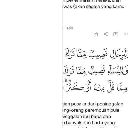
saksi-saksi (yang menyaksikan penerimaan) mereka. Dan
cukuplah Allah sebagai Pengawas (akan segala yang kamu
lakukan).
Tafsir
Pelajaran
Renungan
Hadis
4:7
ﱁ
ﱂ
ﱃ
ﱄ
ﱅ
ﱆ
لرجال نصيب مما ترك الوالدان والاقربون وللنساء نصيب مما ترك الوالد
ِّلرِّجَالِ نَصِيبٌۭ مِّمَّا تَرَكَ ٱلْوَٰلِدَانِ وَٱلْأَقْرَبُونَ وَلِلنِّسَآءِ نَصِيبٌۭ مِّمَّا تَر
ﱇ
ﱈ
ﱉ
ﱊ
ﱋ
ﱌ
ﱍ
ﱎ
ﱏ
ﱐ
ﱑﱒ
ﱓ
ﱔ
ﱕ
Orang-orang lelaki ada bahagian pusaka dari peninggalan
ibu bapa dan kerabat, dan orang-orang perempuan pula
ada bahagian pusaka dari peninggalan ibu bapa dan
kerabat, sama ada sedikit atau banyak dari harta yang