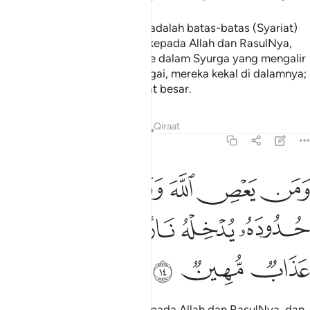
Segala hukum yang tersebut adalah batas-batas (Syariat)
Allah. Dan sesiapa yang taat kepada Allah dan RasulNya,
akan dimasukkan oleh Allah ke dalam Syurga yang mengalir
dari bawahnya beberapa sungai, mereka kekal di dalamnya;
dan itulah kejayaan yang amat besar.
Tafsir
Pelajaran
Renungan
Qiraat
4:14
ﲺ
ﲻ
ﲼ
ﲽ
ﲾ
من يعص الله ورسوله ويتعد حدوده يدخله نارا خالدا فيها وله عذاب مهين 
َمَن يَعْصِ ٱللَّهَ وَرَسُولَهُۥ وَيَتَعَدَّ حُدُودَهُۥ يُدْخِلْهُ نَارًا خَـٰلِدًۭا فِيهَا وَلَهُ
ﲿ
ﳀ
ﳁ
ﳂ
ﳃ
ﳄ
ﳅ
ﳆ
ﳇ
Dan sesiapa yang derhaka kepada Allah dan RasulNya, dan