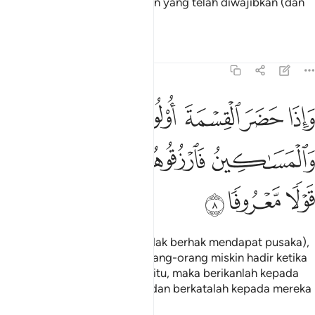
ditinggalkan itu; iaitu bahagian yang telah diwajibkan (dan
ditentukan oleh Allah).
Tafsir
Pelajaran
Renungan
4:8
ﱖ
ﱗ
ﱘ
ﱙ
ﱚ
ﱛ
اذا حضر القسمة اولو القربى واليتامى والمساكين فارزقوهم منه وقولوا
َإِذَا حَضَرَ ٱلْقِسْمَةَ أُو۟لُوا۟ ٱلْقُرْبَىٰ وَٱلْيَتَـٰمَىٰ وَٱلْمَسَـٰكِينُ فَٱرْزُقُوهُ
ﱜ
ﱝ
ﱞ
ﱟ
ﱠ
ﱡ
ﱢ
ﱣ
Dan apabila kerabat (yang tidak berhak mendapat pusaka),
dan anak-anak yatim serta orang-orang miskin hadir ketika
pembahagian (harta pusaka) itu, maka berikanlah kepada
mereka sedikit daripadanya, dan berkatalah kepada mereka
dengan kata-kata yang baik.