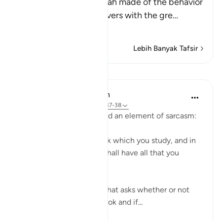
This is a parable that Allah made of the behavior
of the Quraysh disbelievers with the gre
…
Baca Lagi
Lebih Banyak Tafsir
Pelajaran
In the Shade of the Quran
31 minggu lalu
·
Rujukan
ayat 68:37-38
The surah moves on to add an element of sarcasm:
"Or have you a divine book which you study, and in
which you find that you shall have all that you
choose?" (Verses 37-38)
It is a sarcastic question that asks whether or not
the unbelievers have a book and if...
Lihat lebih dari yang ini