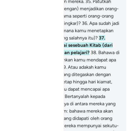
penuh nikmat, di sisi Tuhan mereka.
35
.
Patutkah
Kami (berlaku tidak adil, dengan) menjadikan orang-
orang Islam (yang taat), sama seperti orang-orang
yang berdosa (yang kufur ingkar)?
36
.
Apa sudah jadi
kepada akal kamu? Bagaimana kamu menetapkan
hukum (yang terang-terang salahnya itu)?
37
.
Adakah kamu mempunyai sesebuah Kitab (dari
Allah) yang kamu baca dan pelajari?
38
.
Bahawa di
dalam Kitab itu membolehkan kamu mendapat apa
sahaja yang kamu pilih?
39
.
Atau adakah kamu
mendapat akuan-akuan yang ditegaskan dengan
sumpah dari Kami, yang tetap hingga hari kiamat,
menentukan bahawa kamu dapat mencapai apa
yang kamu putuskan?
40
.
Bertanyalah kepada
mereka: "Siapakah orangnya di antara mereka yang
menjamin benarnya hukum: bahawa mereka akan
mendapat di akhirat apa yang didapati oleh orang
Islam?"
41
.
Atau adakah mereka mempunyai sekutu-