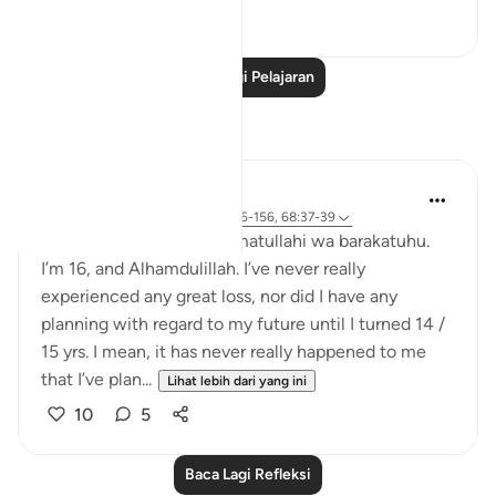
0
0
Baca Lagi Pelajaran
Refleksi
Maimona Aziz
11 minggu lalu
·
Rujukan
ayat 2:155-156, 68:37-39
Assalamualaikum wa rahmatullahi wa barakatuhu.
I’m 16, and Alhamdulillah. I’ve never really
experienced any great loss, nor did I have any
planning with regard to my future until I turned 14 /
15 yrs. I mean, it has never really happened to me
that I’ve plan...
Lihat lebih dari yang ini
10
5
Baca Lagi Refleksi