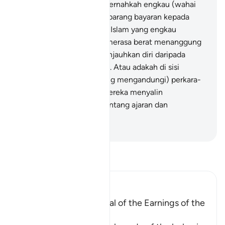
amatlah kuat kukuh.
46
.
Pernahkah engkau (wahai
Muhammad) meminta sebarang bayaran kepada
mereka (mengenai ajaran Islam yang engkau
sampaikan), lalu mereka merasa berat menanggung
bayaran itu (sehingga menjauhkan diri daripada
menyahut seruanmu)?
47
.
Atau adakah di sisi
mereka (Lauh Mahfuz yang mengandungi) perkara-
perkara yang ghaib lalu mereka menyalin
(daripadanya untuk menentang ajaran dan
peringatanmu)?
-
Abdullah Muhammad Basmeih
Baca Tafsir
Ibn Kathir (Abridged)
A Parable of the Removal of the Earnings of the
Disbelievers