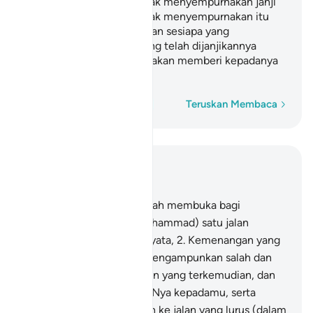
Oleh itu, sesiapa yang tidak menyempurnakan janji
setianya maka bahaya tidak menyempurnakan itu
hanya menimpa dirinya; dan sesiapa yang
menyempurnakan apa yang telah dijanjikannya
kepada Allah, maka Allah akan memberi kepadanya
pahala yang besar.
Perkataan demi perkataan
Teruskan Membaca
Baca dalam Konteks
Bab 48, Halaman 512, Juz 26
1
.
Sesungguhnya Kami telah membuka bagi
perjuanganmu (wahai Muhammad) satu jalan
kemenangan yang jelas nyata,
2
.
Kemenangan yang
dengan sebabnya Allah mengampunkan salah dan
silapmu yang telah lalu dan yang terkemudian, dan
menyempurnakan nikmatNya kepadamu, serta
menambahkanmu hidayah ke jalan yang lurus (dalam