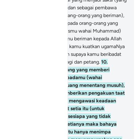
diterima keterangannya), dan sebagai pembawa
berita gembira (kepada orang-orang yang beriman),
serta pemberi amaran (kepada orang-orang yang
ingkar).
9
.
(Kami mengutusmu wahai Muhammad)
supaya engkau dan umatmu beriman kepada Allah
dan RasulNya, dan supaya kamu kuatkan ugamaNya
serta memuliakanNya, dan supaya kamu beribadat
kepadaNya pada waktu pagi dan petang.
10
.
Sesungguhnya orang-orang yang memberi
pengakuan taat setia kepadamu (wahai
Muhammad - untuk berjuang menentang musuh),
mereka hanyasanya memberikan pengakuan taat
setia kepada Allah; Allah mengawasi keadaan
mereka memberikan taat setia itu (untuk
membalasnya). Oleh itu, sesiapa yang tidak
menyempurnakan janji setianya maka bahaya
tidak menyempurnakan itu hanya menimpa