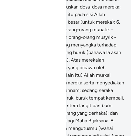
dalamnya, serta menghapuskan dosa-dosa mereka;
dan adalah yang demikian itu pada sisi Allah
merupakan kejayaan yang besar (untuk mereka);
6
.
Dan supaya Ia menyeksa orang-orang munafik -
lelaki dan perempuan, dan orang-orang musyrik -
lelaki dan perempuan, yang menyangka terhadap
Allah dengan sangkaan yang buruk (bahawa Ia akan
mengecewakan RasulNya). Atas merekalah
tertimpanya bala bencana yang dibawa oleh
peredaran zaman; dan (selain itu) Allah murkai
mereka dan melaknatkan mereka serta menyediakan
untuk mereka neraka Jahannam; sedang neraka
Jahannam itu adalah seburuk-buruk tempat kembali.
7
.
Dan Allah menguasai tentera langit dan bumi
(untuk menyeksa orang-orang yang derhaka); dan
Allah adalah Maha Kuasa, lagi Maha Bijaksana.
8
.
Sesungguhnya Kami telah mengutusmu (wahai
Muhammad) sebagai Rasul yang menjadi saksi (yang