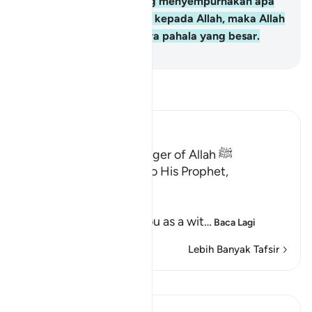
dirinya; dan sesiapa yang menyempurnakan apa
yang telah dijanjikannya kepada Allah, maka Allah
akan memberi kepadanya pahala yang besar.
-
Abdullah Muhammad Basmeih
Baca Tafsir
Ibn Kathir (Abridged)
Qualities of the Messenger of Allah ﷺ
Allah the Exalted says to His Prophet,
Muhammad ﷺ,
إِنَّآ أَرْسَلْنَـكَ شَاهِداً
(Verily, We have sent you as a wit
…
Baca Lagi
Lebih Banyak Tafsir
Lihat Qiraat