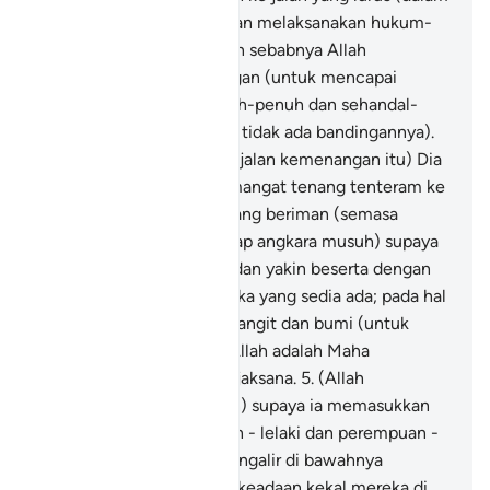
mengembangkan Islam dan melaksanakan hukum-
hukumnya).
3
.
Dan dengan sebabnya Allah
memberikanmu pertolongan (untuk mencapai
kejayaan) dengan sepunuh-penuh dan sehandal-
handal pertolongan (yang tidak ada bandingannya).
4
.
(Tuhan yang membuka jalan kemenangan itu) Dia
lah yang menurunkan semangat tenang tenteram ke
dalam hati orang-orang yang beriman (semasa
mereka meradang terhadap angkara musuh) supaya
mereka bertambah iman dan yakin beserta dengan
iman dan keyakinan mereka yang sedia ada; pada hal
Allah menguasai tentera langit dan bumi (untuk
menolong mereka); dan Allah adalah Maha
Mengetahui, lagi Maha Bijaksana.
5
.
(Allah
melakukan yang demikian) supaya ia memasukkan
orang-orang yang beriman - lelaki dan perempuan -
ke dalam Syurga yang mengalir di bawahnya
beberapa sungai; dengan keadaan kekal mereka di