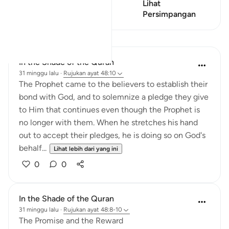
Ayat ini mempunyai 2
Lihat
Persimpangan
Persimpangan
Pelajaran
In the Shade of the Quran
31 minggu lalu
·
Rujukan
ayat 48:10
The Prophet came to the believers to establish their
bond with God, and to solemnize a pledge they give
to Him that continues even though the Prophet is
no longer with them. When he stretches his hand
out to accept their pledges, he is doing so on God's
behalf...
Lihat lebih dari yang ini
0
0
In the Shade of the Quran
31 minggu lalu
·
Rujukan
ayat 48:8-10
The Promise and the Reward