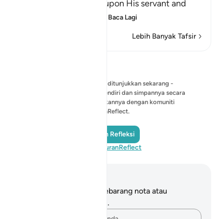
that He has bestowed upon His servant and
Messenger Muhamma
…
Baca Lagi
Lebih Banyak Tafsir
Refleksi
Tiada pantulan untuk ditunjukkan sekarang -
mulakan pantulan anda sendiri dan simpannya secara
peribadi, atau kongsikannya dengan komuniti
QuranReflect.
Tambah Refleksi
Lawati QuranReflect
Nota dan Refleksi
Anda tidak mempunyai sebarang nota atau
renungan tentang ayat ini.
Rakamkan buah fikiran anda…