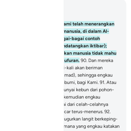
Baca dalam Konteks
Bab 17, Halaman 291, Juz 15
89
.
Dan sesungguhnya Kami telah menerangkan
berulang-ulang kepada manusia, di dalam Al-
Quran ini, dengan berbagai-bagai contoh
perbandingan (yang mendatangkan iktibar);
dalam pada itu, kebanyakan manusia tidak mahu
menerima selain dari kekufuran.
90
.
Dan mereka
berkata: "Kami tidak sekali-kali akan beriman
kepadamu (wahai Muhammad), sehingga engkau
memancarkan matair dari bumi, bagi Kami.
91
.
Atau
(sehingga) engkau mempunyai kebun dari pohon-
pohon tamar dan anggur, kemudian engkau
mengalirkan sungai-sungai dari celah-celahnya
dengan aliran yang terpancar terus-menerus.
92
.
Atau (sehingga) engkau gugurkan langit berkeping-
keping atas kami, sebagaimana yang engkau katakan