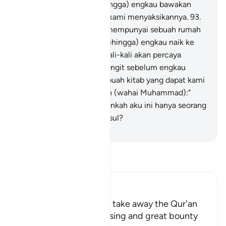
(akan berlaku); atau (sehingga) engkau bawakan
Allah dan malaikat untuk kami menyaksikannya.
93
.
Atau (sehingga) engkau mempunyai sebuah rumah
terhias dari emas; atau (sehingga) engkau naik ke
langit; dan kami tidak sekali-kali akan percaya
tentang kenaikanmu ke langit sebelum engkau
turunkan kepada kami sebuah kitab yang dapat kami
membacanya". Katakanlah (wahai Muhammad):"
Maha Suci Tuhanku! Bukankah aku ini hanya seorang
manusia yang menjadi Rasul?
-
Abdullah Muhammad Basmeih
Baca Tafsir
Ibn Kathir (Abridged)
If Allah willed, He could take away the Qur'an
Allah mentions the blessing and great bounty