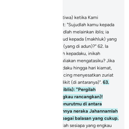
Baca dalam Konteks
Bab 17, Halaman 288, Juz 15
61
.
Dan (ingatkanlah peristiwa) ketika Kami
berfirman kepada malaikat: "Sujudlah kamu kepada
Adam"; maka mereka sujudlah melainkan iblis; ia
berkata: "Patutkah aku sujud kepada (makhluk) yang
Engkau jadikan dari tanah (yang di adun)?"
62
.
Ia
berkata lagi: "Khabarkanlah kepadaku, inikah
orangnya yang Engkau muliakan mengatasiku? Jika
Engkau beri tempoh kepadaku hingga hari kiamat,
tentulah aku akan memancing menyesatkan zuriat
keturunannya, kecuali sedikit (di antaranya)".
63
.
Allah berfirman (kepada iblis): "Pergilah
(lakukanlah apa yang engkau rancangkan)!
Kemudian siapa yang menurutmu di antara
mereka, maka sesungguhnya neraka Jahannamlah
balasan kamu semua, sebagai balasan yang cukup.
64
.
Dan desak serta pujuklah sesiapa yang engkau