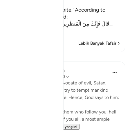
اذْهَبْ
`(Go,) I will give you respite.' According to
another Ayah (Allah) said:
قَالَ فَإِنَّكَ مِنَ الْمُنظَرِينَ - إِلَى يَوْمِ الْوَقْتِ الْمَعْلُوم
…
Baca Lagi
Lebih Banyak Tafsir
Pelajaran
In the Shade of the Quran
31 minggu lalu
·
Rujukan
ayat 17:63
It is God's will that the advocate of evil, Satan,
should have his respite to try to tempt mankind
away from divine guidance. Hence, God says to him:
"Begone! As for those of them who follow you, hell
will be the recompense of you all, a most ample
recompens...
Lihat lebih dari yang ini