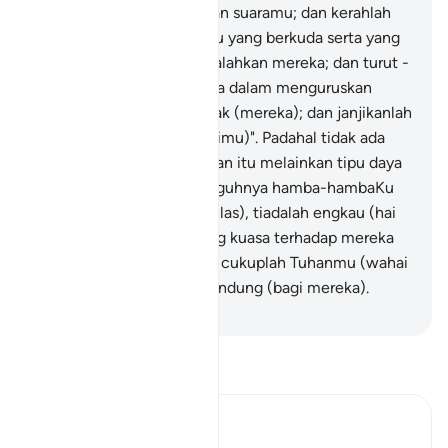
dapat memujuknya dengan suaramu; dan kerahlah
penyokong-penyokongmu yang berkuda serta yang
berjalan kaki untuk mengalahkan mereka; dan turut -
campurlah dengan mereka dalam menguruskan
harta-benda dan anak-anak (mereka); dan janjikanlah
mereka (dengan janji-janjimu)". Padahal tidak ada
yang dijanjikan oleh Syaitan itu melainkan tipu daya
semata-mata.
65
.
Sesungguhnya hamba-hambaKu
(yang beriman dengan ikhlas), tiadalah engkau (hai
iblis) mempunyai sebarang kuasa terhadap mereka
(untuk menyesatkannya); cukuplah Tuhanmu (wahai
Muhammad) menjadi Pelindung (bagi mereka).
-
Abdullah Muhammad Basmeih
Baca Tafsir
Ibn Kathir (Abridged)