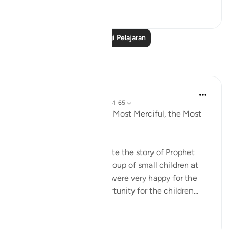
0
0
Baca Lagi Pelajaran
Refleksi
Razia Zahra
33 minggu lalu
·
Rujukan
ayat 17:61-65
In the Name of Allah, the Most Merciful, the Most
Merciful,
Yesterday, I went to narrate the story of Prophet
Eesa Alahis salaam to a group of small children at
the masjid. The teachers were very happy for the
children to gain the opportunity for the children...
Lihat lebih dari yang ini
8
0