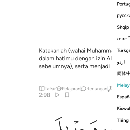
Portu
русск
Shqip
ภาษา
Katakanlah (wahai Muhammad): "Ses
Türkç
dalam hatimu dengan izin Allah, y
اردو
sebelumnya), serta menjadi petun
简体
Melay
Tafsir
Pelajaran
Renungan
Qiraat
2:98
Españ
Kiswah
ﲓ
Tiếng 