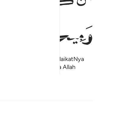
ﲔ
ﲕ
 memusuhi Malaikat-malaikatNya
ah) kerana sesungguhnya Allah