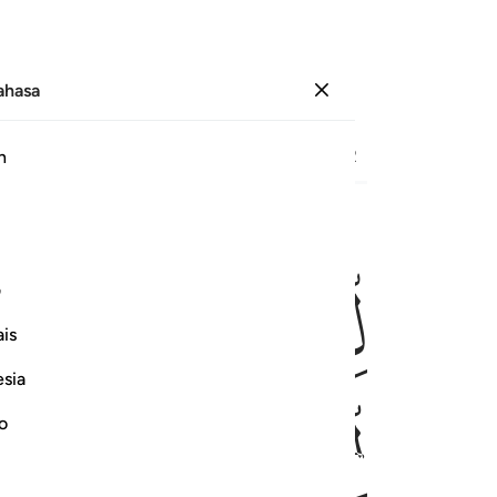
Bahasa
Log masuk
Halaman
15
Juz
1
/
Hizb
2
h
ﱾ
ﱿ
ﲀ
لله مصدقا لما بين يديه وهدى وبشرى للمومنين ٩٧
ف
ِكَ بِإِذْنِ ٱللَّهِ مُصَدِّقًۭا لِّمَا بَيْنَ يَدَيْهِ وَهُدًۭى وَبُشْرَىٰ لِلْمُؤْمِنِينَ ٩٧
is
esia
ﲆ
ﲇ
ﲈ
ﲉ
no