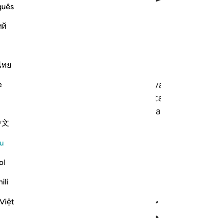
guês
ﲌ
ий
ไทย
iapa memusuhi Jibril maka sebabnya ialah kerana 
e
ang mengesahkan kebenaran Kitab-kitab yang ada 
juk dan memberi khabar gembira kepada orang-ora
中文
u
Hadis
ol
ili
ﲐ
ﲑ
ﲒ
ن الله عدو للكافرين ٩٨
Việt
َمِيكَىٰلَ فَإِنَّ ٱللَّهَ عَدُوٌّۭ لِّلْكَـٰفِرِينَ ٩٨