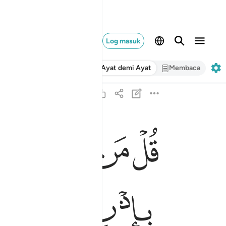
Log masuk
Ayat demi Ayat
Membaca
ﱺ
ﱻ
ﱼ
ﱽ
قل من كان عدوا لجبريل فانه نزله على قلبك باذن ا
قُلْ مَن كَانَ عَدُوًّۭا لِّجِبْرِيلَ فَإِنَّهُۥ نَزَّلَهُۥ عَلَىٰ قَلْب
ﲃ
ﲄ
ﲅ