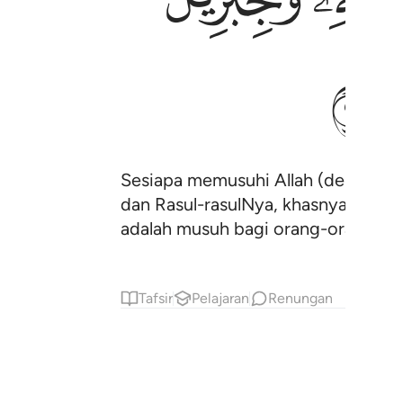
ﲙ
Sesiapa memusuhi Allah (dengan m
dan Rasul-rasulNya, khasnya malaika
adalah musuh bagi orang-orang kafi
Tafsir
Pelajaran
Renungan