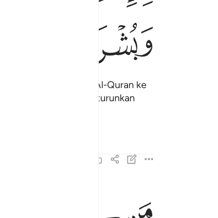
ﲊ
ﲋ
Jibril itu menurunkan Al-Quran ke
di hadapannya (yang diturunkan
ng yang beriman".
ﲍ
ﲎ
ﲏ
من كان عدوا لله وملايكته ورسله وجبريل وميكال فا
مَن كَانَ عَدُوًّۭا لِّلَّهِ وَمَلَـٰٓئِكَتِهِۦ وَرُسُلِهِۦ وَجِبْرِيلَ و