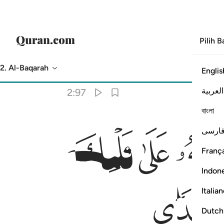
Pilih 
2. Al-Baqarah
Englis
Terjemahan
: Abdullah Muhammad Basmeih
العربية
2:97
বাংলা
ﲁ
ﲂ
ارسی
França
Indon
Italia
Dutch