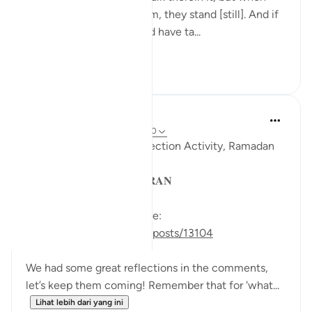
darkness comes over them, they stand [still]. And if
Allah had willed, He could have ta...
Lihat lebih dari yang ini
29
5
Sohaib Saeed
4 tahun lalu
·
Rujukan
ayat 2:19-20
QuranReflect Group Reflection Activity, Ramadan
1443/2022
𝐏𝐀𝐑𝐀𝐁𝐋𝐄𝐒 𝐈𝐍 𝐓𝐇𝐄 𝐐𝐔𝐑𝐀𝐍
See the previous post here:
https://quranreflect.com/posts/13104
We had some great reflections in the comments,
let’s keep them coming! Remember that for 'what...
Lihat lebih dari yang ini