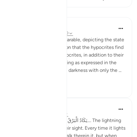
Pelajaran
Jasser Auda
29 minggu lalu
·
Rujukan
ayat 2:20
This ayah continues the parable, depicting the state
of confusion and hesitation that the hypocrites find
themselves in. These hypocrites, in addition to their
fear of thunder and lightning as expressed in the
previous ayah, walk in the darkness with only the ...
Lihat lebih dari yang ini
8
0
Taimiyyah Zubair
4 tahun lalu
·
Rujukan
ayat 2:20
Allah says: يَكَادُ الْبَرْقُ يَخْطَفُ أَبْصَارَهُمْ…. The lightning
almost snatches away their sight. Every time it lights
the way for them, they walk therein it, but when