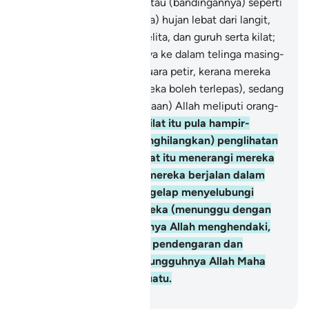
(kepada kebenaran).
19
.
Atau (bandingannya) seperti
(orang-orang yang ditimpa) hujan lebat dari langit,
bersama dengan gelap-gelita, dan guruh serta kilat;
mereka menyumbat jarinya ke dalam telinga masing-
masing dari mendengar suara petir, kerana mereka
takut mati. (Masakan mereka boleh terlepas), sedang
(pengetahuan dan kekuasaan) Allah meliputi orang-
orang yang kafir itu.
20
.
Kilat itu pula hampir-
hampir menyambar (menghilangkan) penglihatan
mereka; tiap-tiap kali kilat itu menerangi mereka
(dengan pancarannya), mereka berjalan dalam
cahayanya. Dan apabila gelap menyelubungi
mereka, berhentilah mereka (menunggu dengan
bingungnya). Dan sekiranya Allah menghendaki,
nescaya dihilangkanNya pendengaran dan
penglihatan mereka; sesungguhnya Allah Maha
Kuasa atas tiap-tiap sesuatu.
-
Abdullah Muhammad Basmeih