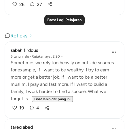
26
27
Baca Lagi Pelajaran
Refleksi
sabah firdous
5 tahun lalu
·
Rujukan
ayat 2:20
Sometimes we rely too heavily on outside sources
for example, if I want to be wealthy, I try to earn
more or get a better job. If I want to be a better
muslim, I pray and fast more. If I want to build a
family, I work harder to find a spouse. What we
forget is...
Lihat lebih dari yang ini
19
4
tareq abed