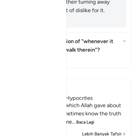
It is a metaphor for their turning away
from the
Qurʾān
out of dislike for it.
[Muqātil]
What is the interpretation of "whenever it
gives them light, they walk therein"?
Togol jawapan untuk What is the
Tafsir
Baca Tafsir
Ibn Kathir (Abridged)
Another Parable of the Hypocrites
This is another parable which Allah gave about
the hypocrites who sometimes know the truth
and doubt it at other time
…
Baca Lagi
Lebih Banyak Tafsir