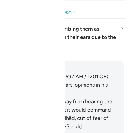
Baca Soalan dan Jawapan
What is meant by describing them as
"placing their fingers in their ears due to the
Togol jawapan untuk What is mea
thunderclaps"?
Tafsir
Jawab
Imām Ibn al-Jawzī (d. 597 AH / 1201 CE)
summarized the scholars' opinions in his
book "Zād al-Masīr":
They used to run away from hearing the
Qurʾān
, fearing that it would command
them to engage in
jihād
, out of fear of
death. [al-Ḥasan, al-Suddī]