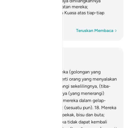
Allah menghendaki, nescaya dihilangkanNya
pendengaran dan penglihatan mereka;
sesungguhnya Allah Maha Kuasa atas tiap-tiap
sesuatu.
Perkataan demi perkataan
Teruskan Membaca
Baca dalam Konteks
Bab 2, Halaman 4, Juz 1
17
.
Perbandingan hal mereka (golongan yang
munafik itu) samalah seperti orang yang menyalakan
api; apabila api itu menerangi sekelilingnya, (tiba-
tiba) Allah hilangkan cahaya (yang menerangi)
mereka, dan dibiarkannya mereka dalam gelap-
gelita, tidak dapat melihat (sesuatu pun).
18
.
Mereka
(seolah-olah orang yang) pekak, bisu dan buta;
dengan keadaan itu mereka tidak dapat kembali