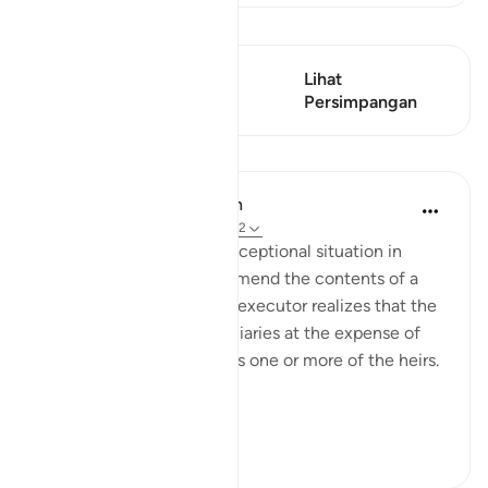
Lihat Qiraat
Ayat ini mempunyai 1
Lihat
Persimpangan
Persimpangan
Pelajaran
In the Shade of the Quran
31 minggu lalu
·
Rujukan
ayat 2:182
There is, however, one exceptional situation in
which an executor may amend the contents of a
will. This arises when the executor realizes that the
will favours some beneficiaries at the expense of
others or that it prejudices one or more of the heirs.
“If, ...
Lihat lebih dari yang ini
2
0