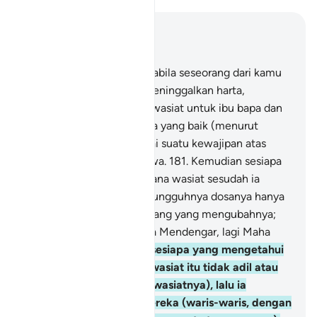
Baca dalam Konteks
Bab 2, Halaman 28, Juz 2
180
.
Kamu diwajibkan, apabila seseorang dari kamu
hampir mati, jika ia ada meninggalkan harta,
(hendaklah ia) membuat wasiat untuk ibu bapa dan
kaum kerabat dengan cara yang baik (menurut
peraturan ugama), sebagai suatu kewajipan atas
orang-orang yang bertaqwa.
181
.
Kemudian sesiapa
yang mengubah mana-mana wasiat sesudah ia
mendengarnya, maka sesungguhnya dosanya hanya
ditanggung oleh orang-orang yang mengubahnya;
sesungguhnya Allah Maha Mendengar, lagi Maha
Mengetahui.
182
.
Tetapi sesiapa yang mengetahui
bahawa orang yang berwasiat itu tidak adil atau
melakukan dosa (dalam wasiatnya), lalu ia
mendamaikan antara mereka (waris-waris, dengan