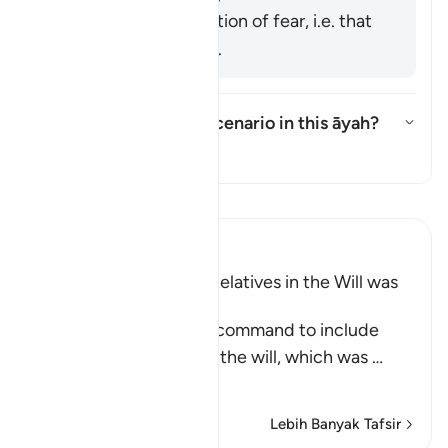
It refers to the emotion of fear, i.e. that
injustice may occur.
What is the intended scenario in this āyah?
Togol jawapan untuk What is th
Tafsir
Baca Tafsir
Ibn Kathir (Abridged)
Including Parents and Relatives in the Will was
later abrogated
This Ayah contains the command to include
parents and relatives in the will, which was
…
Baca Lagi
Lebih Banyak Tafsir