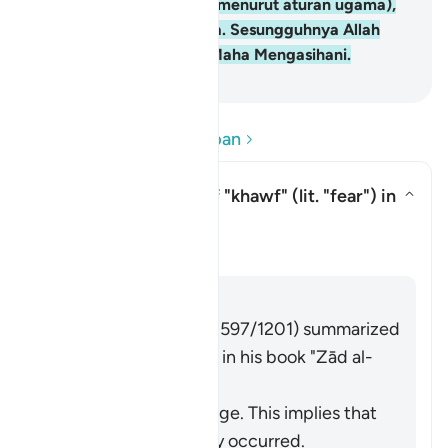
membetulkan wasiat itu menurut aturan ugama),
maka tidaklah ia berdosa. Sesungguhnya Allah
Maha Pengampun, lagi Maha Mengasihani.
-
Abdullah Muhammad Basmeih
Baca Soalan dan Jawapan
What is the meaning of
"khawf"
(lit. "fear") in
this āyah?
Togol jawapan untuk What is the 
Tafsir
Jawab
Imām Ibn al-Jawzī (d. 597/1201) summarized
the scholars' opinions in his book "
Zād al-
Masīr
" as follows:
It refers to knowledge. This implies that
injustice has already occurred.