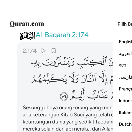
Pilih 
002
ان الذين يكتمون ما انزل الله من الكتا
Al-Baqarah
2:174
Englis
2:174
العربية
ﲝ
ﲞ
ﲟ
ﲠ
ﲡ
বাংলা
ﲨ
ﲩ
ﲪ
ﲫ
ﲬ
ارسی
França
ﲲ
ﲳ
ﲴ
ﲵ
Indon
Sesungguhnya orang-orang yang menyembuny
Italia
apa keterangan Kitab Suci yang telah diturun
keuntungan dunia yang sedikit faedahnya, mere
Dutch
mereka selain dari api neraka, dan Allah tida