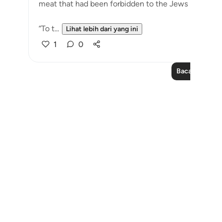
meat that had been forbidden to the Jews but whic
“To t...
Lihat lebih dari yang ini
1
0
Baca Lagi Pela
Notes
placeholders
close