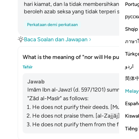
hari kiamat, dan Ia tidak membersihkan mereka
Portu
beroleh azab seksa yang tidak terperi sakitnya.
русск
Perkataan demi perkataan
Shqip
Baca Soalan dan Jawapan
ภาษา
Türkç
What is the meaning of "nor will He purify th
Togo
اردو
Tafsir
简体
Jawab
Imām Ibn al-Jawzī (d. 597/1201) summarized th
Melay
"Zād al-Masīr" as follows:
Españ
He does not purify their deeds. [Muqātil]
He does not praise them. [al-Zajjāj]
Kiswah
He does not purify them from the filth of the
Tiếng 