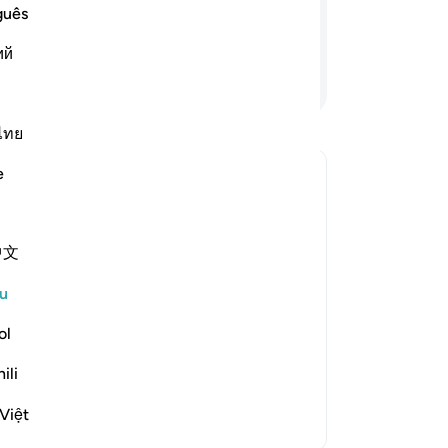
me
 (dari dosa), dan mereka pula akan
guês
az
ий
Tu
Teruskan Membaca
me
ya
me
ไทย
(t
e
or
em"?
ki
l jawapan untuk What is the meaning of "nor will He purify th
be
中文
hid
-
A
e scholars' opinions in his book
u
ol
No
An
ili
ten
ir disbelief and sins. [Ibn Jarīr]
Việt