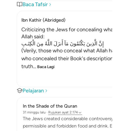
Baca Tafsir
Ibn Kathir (Abridged)
Criticizing the Jews for concealing what Allah 
Allah said:
إِنَّ الَّذِينَ يَكْتُمُونَ مَآ أَنزَلَ اللَّهُ مِنَ الْكِتَـبِ
(Verily, those who conceal what Allah has sen
who concealed their Book's descriptions of Muhammad ﷺ, all of which t
truth
…
Baca Lagi
Pelajaran
In the Shade of the Quran
31 minggu lalu
·
Rujukan
ayat 2:174
The Jews created considerable controversy around
permissible and forbidden food and drink. Elsewhere,