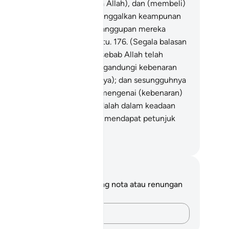
ninggalkan petunjuk (ugama Allah), dan (membeli)
ab seksa neraka dengan meninggalkan keampunan
han. Maka sungguh ajaib kesanggupan mereka
nanggung seksa api neraka itu.
176
.
(Segala balasan
ng buruk) itu adalah dengan sebab Allah telah
nurunkan Kitab dengan mengandungi kebenaran
etapi mereka berselisih padanya); dan sesungguhnya
ang-orang yang berselisihan mengenai (kebenaran)
tab, itu sebenarnya mereka adalah dalam keadaan
em"?
rpecah-belah yang jauh (dari mendapat petunjuk
ayah Allah).
bdullah Muhammad Basmeih
ta dan Refleksi
da tidak mempunyai sebarang nota atau renungan
tang ayat ini.
Rakamkan buah fikiran anda…