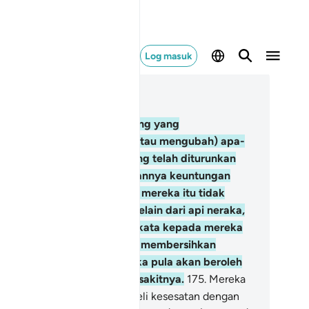
Log masuk
ca dalam Konteks
 2, Halaman 26, Juz 2
4
.
Sesungguhnya orang-orang yang
nyembunyikan (meminda atau mengubah) apa-
a keterangan Kitab Suci yang telah diturunkan
eh Allah, dan membeli dengannya keuntungan
nia yang sedikit faedahnya, mereka itu tidak
ngisi dalam perut mereka selain dari api neraka,
n Allah tidak akan berkata-kata kepada mereka
da hari kiamat, dan Ia tidak membersihkan
reka (dari dosa), dan mereka pula akan beroleh
ab seksa yang tidak terperi sakitnya.
175
.
Mereka
ulah orang-orang yang membeli kesesatan dengan