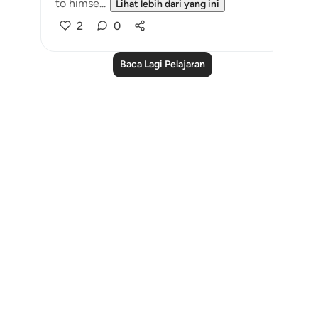
to himse...
Lihat lebih dari yang ini
2
0
Baca Lagi Pelajaran
Notes
placeholders
close