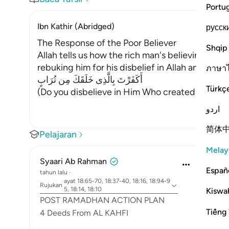
Portu
Ibn Kathir (Abridged)
русск
The Response of the Poor Believer
Shqip
Allah tells us how the rich man's believing com
rebuking him for his disbelief in Allah and allo
ภาษา
أَكَفَرْتَ بِالَّذِى خَلَقَكَ مِن تُرَابٍ
Türkç
(Do you disbelieve in Him Who created you out of
اردو
简体
Pelajaran
Melay
Syaari Ab Rahman
Españ
tahun lalu
·
ayat 18:65-70, 18:37-40, 18:16, 18:94-9
Rujukan
5, 18:14, 18:10
Kiswah
POST RAMADHAN ACTION PLAN
Tiếng 
4 Deeds From AL KAHFI