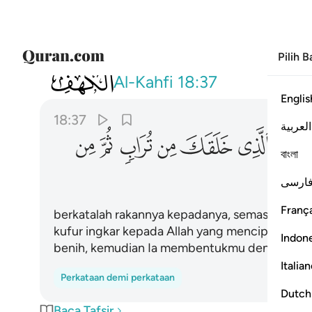
Pilih 
018
قال له صاحبه وهو يحاوره اكفرت بالذ
Al-Kahfi
18:37
Englis
18:37
العربية
ﱡ
ﱢ
ﱣ
ﱤ
ﱥ
ﱦ
বাংলা
ارسی
França
berkatalah rakannya kepadanya, semasa ia be
kufur ingkar kepada Allah yang menciptakan en
Indon
benih, kemudian Ia membentukmu dengan semp
Italia
Perkataan demi perkataan
Dutch
Baca Tafsir