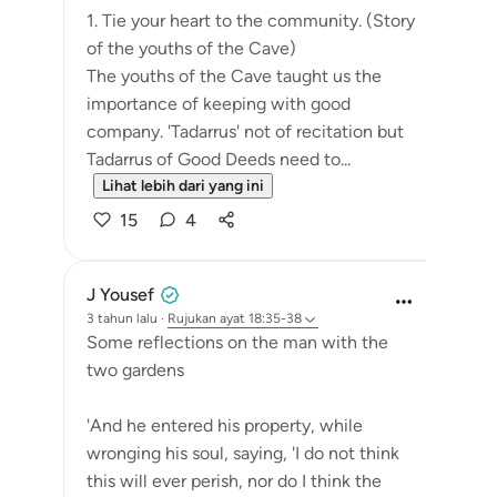
1. Tie your heart to the community. (Story
of the youths of the Cave)
The youths of the Cave taught us the
importance of keeping with good
company. 'Tadarrus' not of recitation but
Tadarrus of Good Deeds need to...
Lihat lebih dari yang ini
15
4
J Yousef
3 tahun lalu
·
Rujukan
ayat 18:35-38
Some reflections on the man with the
two gardens
'And he entered his property, while
wronging his soul, saying, 'I do not think
this will ever perish, nor do I think the