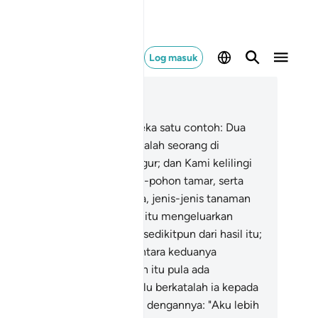
Log masuk
ca dalam Konteks
 18, Halaman 298, Juz 15
.
Dan berikanlah kepada mereka satu contoh: Dua
ang lelaki, Kami adakan bagi salah seorang di
taranya, dua buah kebun anggur; dan Kami kelilingi
bun-kebun itu dengan pohon-pohon tamar, serta
mi jadikan di antara keduanya, jenis-jenis tanaman
g lain.
33
.
Kedua-dua kebun itu mengeluarkan
ilnya, dan tiada mengurangi sedikitpun dari hasil itu;
n kami juga mengalirkan di antara keduanya
batang sungai.
34
.
Tuan kebun itu pula ada
mpunyai harta (yang lain); lalu berkatalah ia kepada
kannya, semasa ia berbincang dengannya: "Aku lebih