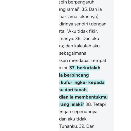
nyak harta daripadamu, dan lebih berpengaruh
ngan pengikut-pengikutku yang ramai".
35
.
Dan ia
n masuk ke kebunnya (bersama-sama rakannya),
dang ia berlaku zalim kepada dirinya sendiri (dengan
ab kufurnya), sambil ia berkata: "Aku tidak fikir,
bun ini akan binasa selama-lamanya.
36
.
Dan aku
ak fikir, hari kiamat kan berlaku; dan kalaulah aku
kembalikan kepada Tuhanku (sebagaimana
percayaanmu), tentulah aku akan mendapat tempat
bali yang lebih baik daripada ini.
37
.
berkatalah
kannya kepadanya, semasa ia berbincang
ngannya: "Patutkah engkau kufur ingkar kepada
lah yang menciptakan engkau dari tanah,
mudian dari air benih, kemudian Ia membentukmu
ngan sempurna sebagai seorang lelaki?
38
.
Tetapi
u sendiri percaya dan yakin dengan sepenuhnya
hawa Dia lah Allah, Tuhanku, dan aku tidak
kutukan sesuatu pun dengan Tuhanku.
39
.
Dan