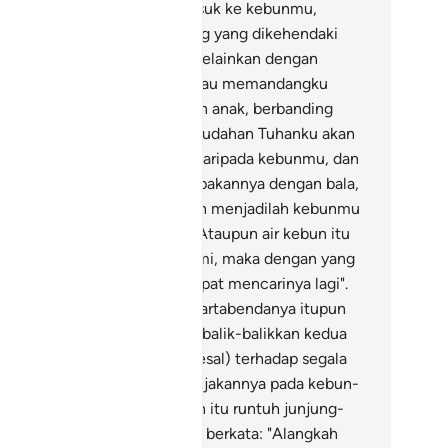
patutnya semasa engkau masuk ke kebunmu,
rkata: (Semuanya ialah barang yang dikehendaki
lah)! (tiada daya dan upaya melainkan dengan
rtolongan Allah)? Kalau engkau memandangku
ngat kurang tentang harta dan anak, berbanding
nganmu,
40
.
Maka mudah-mudahan Tuhanku akan
ngurniakan daku lebih baik daripada kebunmu, dan
ku bimbang) dia akan menimpakannya dengan bala,
ncana dari langit, sehinggalah menjadilah kebunmu
 tanah yang licin tandus.
41
.
Ataupun air kebun itu
an menjadi kering ditelan bumi, maka dengan yang
mikian, engkau tidak akan dapat mencarinya lagi".
.
Dan segala tanaman serta hartabendanya itupun
binasakan, lalu jadilah ia membalik-balikkan kedua
pak tangannya (kerana menyesal) terhadap segala
rbelanjaan yang telah dibelanjakannya pada kebun-
bunnya, sedang kebun-kebun itu runtuh junjung-
njung tanamannya; sambil dia berkata: "Alangkah