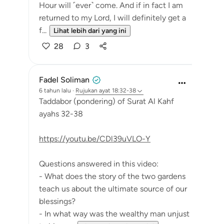
Hour will ˹ever˺ come. And if in fact I am
returned to my Lord, I will definitely get a
f...
Lihat lebih dari yang ini
28
3
Fadel Soliman
6 tahun lalu
·
Rujukan
ayat 18:32-38
Taddabor (pondering) of Surat Al Kahf
ayahs 32-38
https://youtu.be/CDl39uVLO-Y
Questions answered in this video:
- What does the story of the two gardens
teach us about the ultimate source of our
blessings?
- In what way was the wealthy man unjust