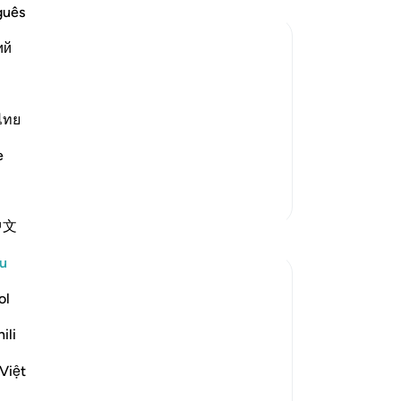
ba
guês
de
ий
pu
se
panion replied to him, warning and
seb
wing himself to be deceived.
ke
ไทย
tid
e
 dust...) This is a
…
di
Baca Lagi
ke
Lebih Banyak Tafsir
kem
中文
ra
Refleksi
de
u
Al
Muniba Ansari
ke
ol
21 minggu lalu
·
Rujukan
ayat 18:34, 18:37
de
SubhanAllah, it is already the last Friday of
ili
ak
Ramadan. I wanted to share a benefit from
ba
Surah Al-Kahf that I learned 2 Ramadans
Việt
se
ago, and I get reminded of it every Friday