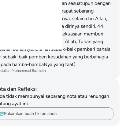
iknya kalau aku tidak sekutukan sesuatupun dengan
hanku!"
43
.
Dan ia tidak mendapat sebarang
longan yang boleh menolongnya, selain dari Allah;
 ia pula tidak dapat membela dirinya sendiri.
44
.
da saat yang sedemikian itu kekuasaan memberi
rtolongan hanya tertentu bagi Allah, Tuhan yang
benar-benarnya; Dia lah sebaik-baik pemberi pahala,
n sebaik-baik pemberi kesudahan yang berbahagia
epada hamba-hambaNya yang taat).
bdullah Muhammad Basmeih
ta dan Refleksi
da tidak mempunyai sebarang nota atau renungan
tang ayat ini.
Rakamkan buah fikiran anda…