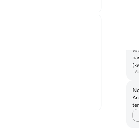
3
1
ba
Tu
go
Shoira Ibodullaeva
dan
5 tahun lalu
·
Rujukan
ayat 18:37
Pa
As a woman, we often feel insecure about
pe
the way we look. We don't usually get
se
comfortable with our reality and desire
da
what other beautiful women have. Maybe
(k
it is all about the media and how it
-
A
promotes the beauty perfect in any way.
But when I read ayahs lik...
No
Lihat lebih dari yang ini
An
16
2
ten
Baca Lagi Refleksi