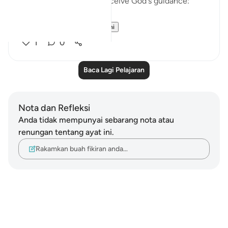
it will benefit by it and receive God's guidance:
"Thus...
Lihat lebih dari yang ini
1
0
Baca Lagi Pelajaran
Nota dan Refleksi
Anda tidak mempunyai sebarang nota atau
renungan tentang ayat ini.
Rakamkan buah fikiran anda…