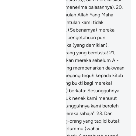
ditanya kelak (serta akan menerima balasannya).
20
.
Dan mereka berkata: "Kalaulah Allah Yang Maha
Pemurah menghendaki tentulah kami tidak
menyembah malaikat itu". (Sebenarnya) mereka
tidak mempunyai sesuatu pengetahuan pun
mengenai kata-kata mereka (yang demikian),
mereka hanyalah orang-orang yang berdusta!
21
.
Pernahkah Kami memberikan mereka sebelum Al-
quran ini sebuah Kitab (yang membenarkan dakwaan
mereka), lalu mereka berpegang teguh kepada kitab
itu?
22
.
(Tidak ada sebarang bukti bagi mereka)
bahkan mereka (hanyalah) berkata: Sesungguhnya
kami telah mendapati datuk nenek kami menurut
satu jalan ugama, dan sesungguhnya kami beroleh
petunjuk menurut jejak mereka sahaja".
23
.
Dan
demikianlah halnya (orang-orang yang taqlid buta);
Kami tidak mengutus sebelummu (wahai