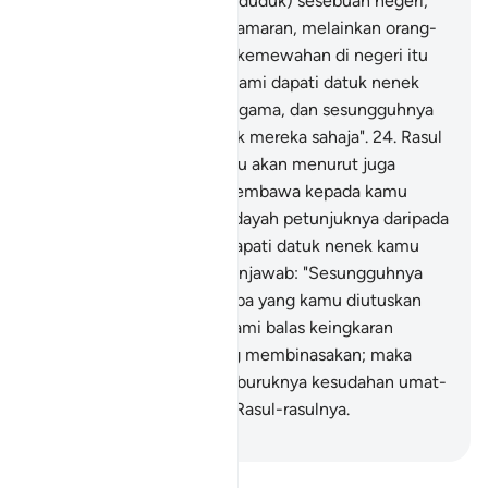
Muhammad) kepada (penduduk) sesebuah negeri,
seseorang Rasul pemberi amaran, melainkan orang-
orang yang berada dalam kemewahan di negeri itu
berkata: "Sesungguhnya kami dapati datuk nenek
kami menurut satu jalan ugama, dan sesungguhnya
kami hanya mengikut jejak mereka sahaja".
24
.
Rasul
itu berkata: "Adakah (kamu akan menurut juga
mereka) walaupun aku membawa kepada kamu
ugama yang lebih jelas hidayah petunjuknya daripada
jalan ugama yang kamu dapati datuk nenek kamu
menurutnya?" Mereka menjawab: "Sesungguhnya
kami tetap mengingkari apa yang kamu diutuskan
membawanya".
25
.
Lalu kami balas keingkaran
mereka dengan azab yang membinasakan; maka
perhatikanlah bagaimana buruknya kesudahan umat-
umat yang mendustakan Rasul-rasulnya.
-
Abdullah Muhammad Basmeih