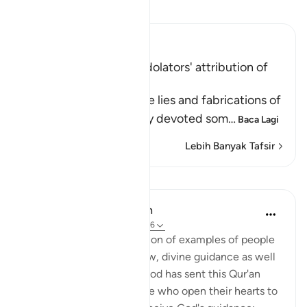
Baca Tafsir
Ibn Kathir (Abridged)
Condemnation of the Idolators' attribution of
Offspring to Allah
Here Allah speaks of the lies and fabrications of
the idolators, when they devoted som
…
Baca Lagi
Lebih Banyak Tafsir
Pelajaran
In the Shade of the Quran
31 minggu lalu
·
Rujukan
ayat 43:16
With such a clear exposition of examples of people
who benefit by, and follow, divine guidance as well
as those who go astray, God has sent this Qur'an
from on high. Thus, people who open their hearts to