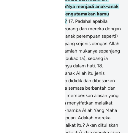
makhluk yang diciptakanNya menjadi anak-anak
perempuannya, dan Ia mengutamakan kamu
dengan anak-anak lelaki?
17
.
Padahal apabila
diberitahu kepada salah seorang dari mereka dengan
(berita bahawa ia beroleh anak perempuan seperti)
yang dijadikannya sekutu yang sejenis dengan Allah
Yang Maha Pemurah, muramlah mukanya sepanjang
hari (kerana menanggung dukacita), sedang ia
menahan perasaan marahnya dalam hati.
18
.
Patutkah (yang dikatakan anak Allah itu jenis
perempuan) yang biasanya dididik dan dibesarkan
dalam perhiasan, sedang ia semasa berbantah dan
bertikam lidah tidak dapat memberikan alasan yang
jelas?
19
.
Dan mereka pula menyifatkan malaikat -
yang juga menjadi hamba-hamba Allah Yang Maha
Pemurah itu - jenis perempuan. Adakah mereka
menyaksikan kejadian malaikat itu? Akan dituliskan
kata-kata mereka (yang dusta itu), dan mereka akan