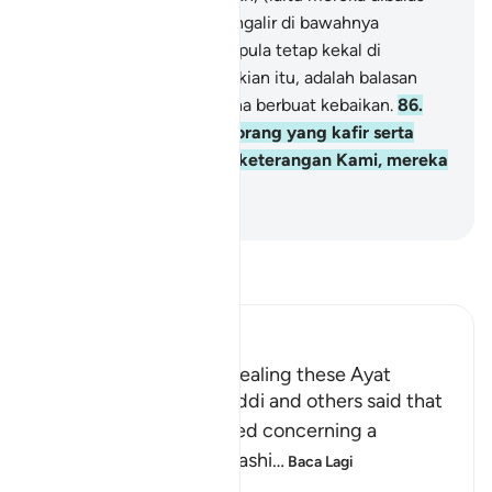
dengan) Syurga yang mengalir di bawahnya
beberapa sungai; mereka pula tetap kekal di
dalamnya. Dan yang demikian itu, adalah balasan
orang-orang yang berusaha berbuat kebaikan.
86
.
Dan (sebaliknya) orang-orang yang kafir serta
mendustakan ayat-ayat keterangan Kami, mereka
itulah ahli neraka.
-
Abdullah Muhammad Basmeih
Baca Tafsir
Ibn Kathir (Abridged)
The Reason Behind Revealing these Ayat
Sa`id bin Jubayr, As-Suddi and others said that
these Ayat were revealed concerning a
delegation that An-Najashi
…
Baca Lagi