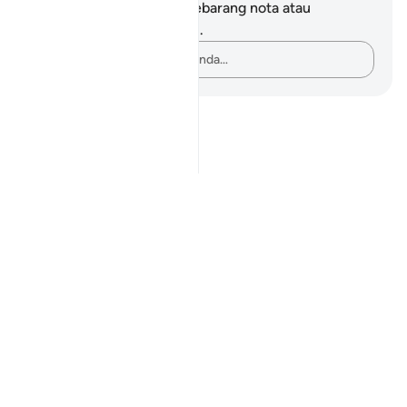
Anda tidak mempunyai sebarang nota atau
renungan tentang ayat ini.
Rakamkan buah fikiran anda…
Notes
placeholders
close