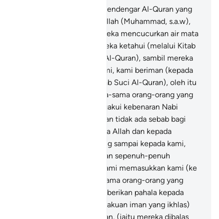
83
.
Dan apabila mereka mendengar Al-Quran yang
diturunkan kepada Rasulullah (Muhammad, s.a.w),
engkau melihat mata mereka mencucurkan air mata
disebabkan apa yang mereka ketahui (melalui Kitab
mereka) dari kebenaran (Al-Quran), sambil mereka
berkata: "Wahai Tuhan kami, kami beriman (kepada
Nabi Muhammad dan Kitab Suci Al-Quran), oleh itu
tetapkanlah kami bersama-sama orang-orang yang
menjadi saksi (yang mengakui kebenaran Nabi
Muhammad s.a.w).
84
.
"Dan tidak ada sebab bagi
kami tidak beriman kepada Allah dan kepada
kebenaran (Al-Quran) yang sampai kepada kami,
padahal kami ingin (dengan sepenuh-penuh
harapan), supaya Tuhan kami memasukkan kami (ke
dalam Syurga) bersama-sama orang-orang yang
soleh"
85
.
Lalu Allah memberikan pahala kepada
mereka disebabkan (pengakuan iman yang ikhlas)
yang telah mereka ucapkan, (iaitu mereka dibalas