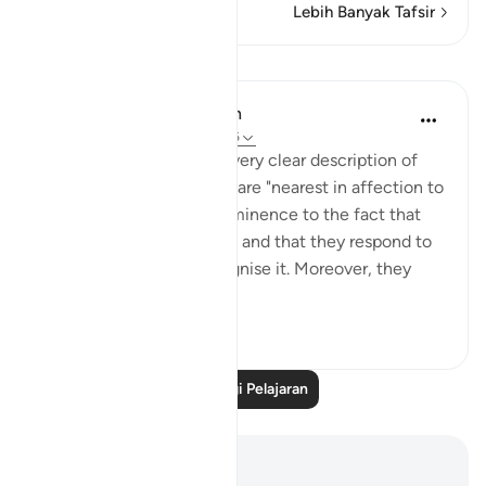
Lebih Banyak Tafsir
Pelajaran
In the Shade of the Quran
31 minggu lalu
·
Rujukan
ayat 5:86
The surah has given us a very clear description of
this group of people who are "nearest in affection to
the believers", giving prominence to the fact that
they are far from arrogant and that they respond to
the truth once they recognise it. Moreover, they
are...
Lihat lebih dari yang ini
0
0
Baca Lagi Pelajaran
Nota dan Refleksi